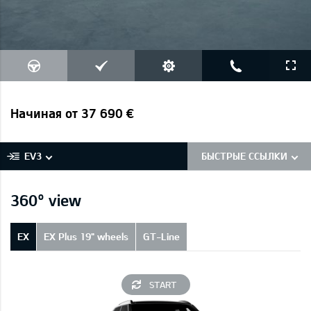
Начиная от 37 690 €
EV3
БЫСТРЫЕ ССЫЛКИ
360° view
EX
EX Plus 19" wheels
GT-Line
START