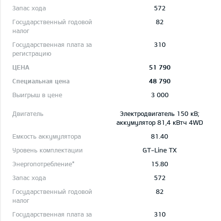
572
82
310
51 790
48 790
3 000
Электродвигатель 150 кВ;
aккумулятор 81,4 кВтч 4WD
81.40
GT-Line TX
15.80
572
82
310