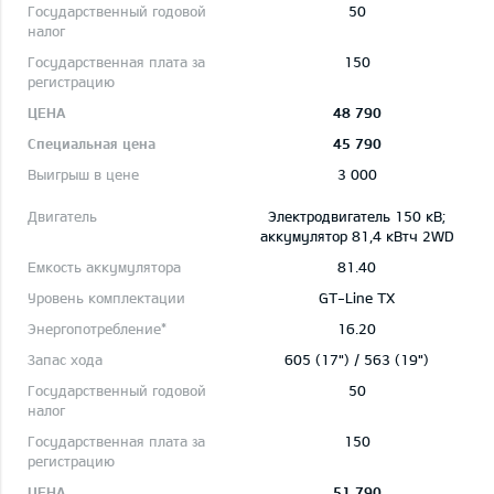
50
150
48 790
45 790
3 000
Электродвигатель 150 кВ;
aккумулятор 81,4 кВтч 2WD
81.40
GT-Line TX
16.20
605 (17") / 563 (19")
50
150
51 790