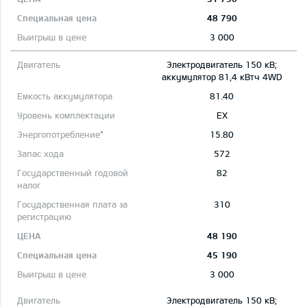
48 790
3 000
Электродвигатель 150 кВ;
aккумулятор 81,4 кВтч 4WD
81.40
EX
15.80
572
82
310
48 190
45 190
3 000
Электродвигатель 150 кВ;