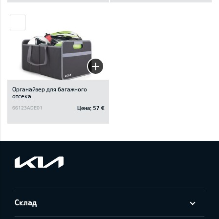
Oрганайзер для багажного
отсека.
Цена:
57 €
66123ADE01
Склад