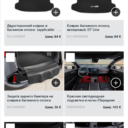
Двухсторонний коврик в
Коврик багажного отсека,
багажном отсеке. (applicable
велюровый, GT Line
for vehicle with subwoofer)
Цена:
84 €
Цена:
84 €
R2120ADE05
R2120ADE00GL
Защита заднего бампера на
Красная светодиодная
коврике багажного отсека
подсветка в ногах (Передние
кресла)
Цена:
36 €
Цена:
105 €
66120ADE00
66650ADE20