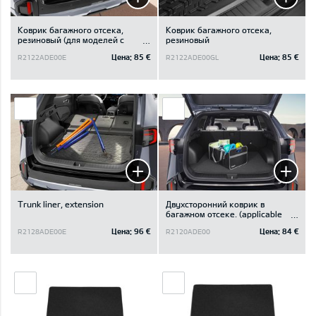
Коврик багажного отсека,
Коврик багажного отсека,
резиновый (для моделей с
резиновый
отделением под полом
Цена:
85 €
Цена:
85 €
R2122ADE00E
R2122ADE00GL
багажного отсека)
Trunk liner, extension
Двухсторонний коврик в
багажном отсеке. (applicable
for vehicle without subwoofer)
Цена:
96 €
Цена:
84 €
R2128ADE00E
R2120ADE00