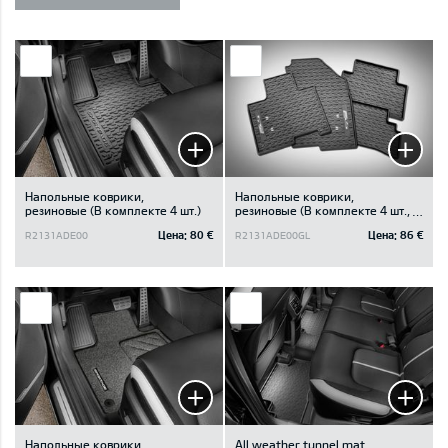
Напольные коврики,
Напольные коврики,
резиновые (В комплекте 4 шт.)
резиновые (В комплекте 4 шт.,
GT-Line логотип)
Цена:
80 €
Цена:
86 €
R2131ADE00
R2131ADE00GL
Напольные коврики,
All weather tunnel mat