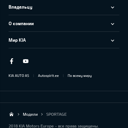
Владельцу
О компании
Мир KIA
Facebook
Youtube
KIA AUTO AS
Autospirit.ee
По всему миру
Модели
SPORTAGE
Autospirit Tartu OÜ
2018 KIA Motors Europe - все права защищены.