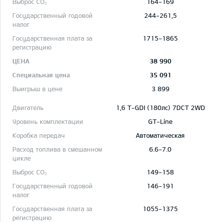
164-169
244-261,5
1715-1865
38 990
35 091
3 899
1,6 T-GDI (180лс) 7DCT 2WD
GT-Line
Автоматическая
6.6-7.0
149-158
146-191
1055-1375