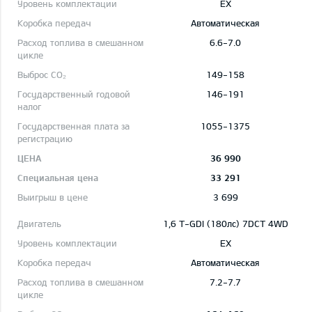
EX
Автоматическая
6.6-7.0
149-158
146-191
1055-1375
36 990
33 291
3 699
1,6 T-GDI (180лс) 7DCT 4WD
EX
Автоматическая
7.2-7.7