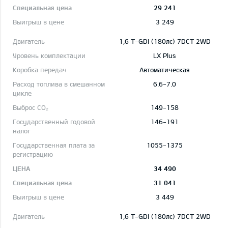
29 241
3 249
1,6 T-GDI (180лс) 7DCT 2WD
LX Plus
Автоматическая
6.6-7.0
149-158
146-191
1055-1375
34 490
31 041
3 449
1,6 T-GDI (180лс) 7DCT 2WD