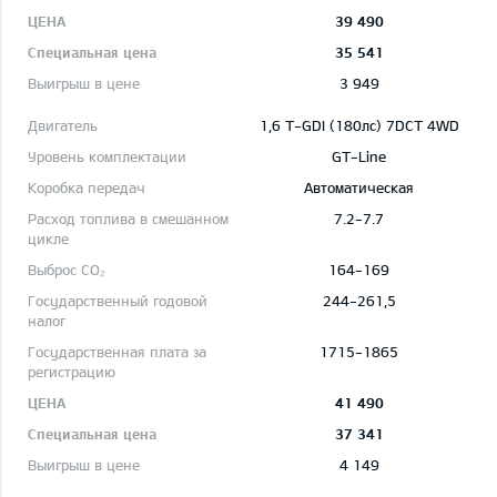
39 490
35 541
3 949
1,6 T-GDI (180лс) 7DCT 4WD
GT-Line
Автоматическая
7.2-7.7
164-169
244-261,5
1715-1865
41 490
37 341
4 149