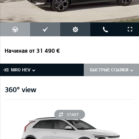
Начиная от 31 490 €
NIRO HEV
БЫСТРЫЕ ССЫЛКИ
360° view
START