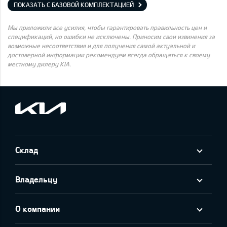
ПОКАЗАТЬ С БАЗОВОЙ КОМПЛЕКТАЦИЕЙ
Мы приложили все усилия, чтобы гарантировать правильность цен и
спецификаций, но ошибки не исключены. Приносим свои извинения за
возможные несоответствия и для получения самой актуальной и
достоверной информации рекомендуем всегда обращаться к своему
местному дилеру KIA.
Склад
Владельцу
О компании