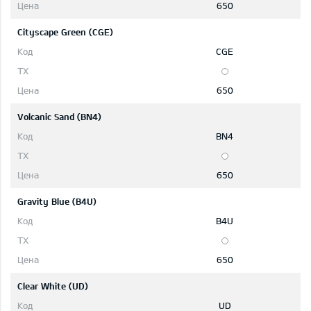
650
Cityscape Green (CGE)
CGE
650
Volcanic Sand (BN4)
BN4
650
Gravity Blue (B4U)
B4U
650
Clear White (UD)
UD