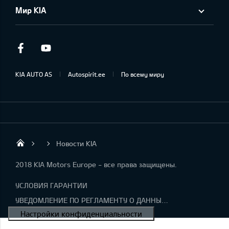
Мир KIA
Facebook
Youtube
KIA AUTO AS
Autospirit.ee
По всему миру
Новости KIA
Autospirit Tartu OÜ
2018 KIA Motors Europe - все права защищены.
УСЛОВИЯ ГАРАНТИИ
УВЕДОМЛЕНИЕ ПО РЕГЛАМЕНТУ О ДАННЫХ "KIA CONNECT "