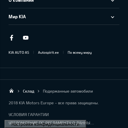
Мир KIA
Facebook
Youtube
KIA AUTO AS
Autospirit.ee
По всему миру
Склад
Подержанные автомобили
Autospirit Tartu OÜ
2018 KIA Motors Europe - все права защищены.
УСЛОВИЯ ГАРАНТИИ
УВЕДОМЛЕНИЕ ПО РЕГЛАМЕНТУ О ДАННЫХ "KIA CONNECT "