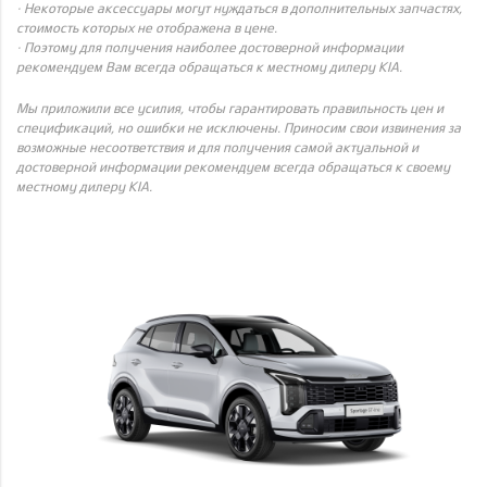
· Некоторые аксессуары могут нуждаться в дополнительных запчастях,
стоимость которых не отображена в цене.
· Поэтому для получения наиболее достоверной информации
рекомендуем Вам всегда обращаться к местному дилеру KIA.
Мы приложили все усилия, чтобы гарантировать правильность цен и
спецификаций, но ошибки не исключены. Приносим свои извинения за
возможные несоответствия и для получения самой актуальной и
достоверной информации рекомендуем всегда обращаться к своему
местному дилеру KIA.