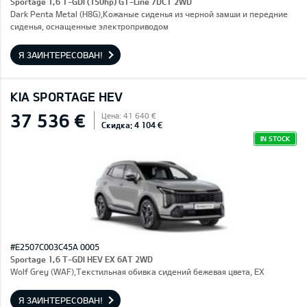
Sportage 1,6 T-GDI (150hp) GT-Line 7DCT 2WD
Dark Penta Metal (H8G),Кожаные сиденья из черной замши и передние
сиденья, оснащенные электроприводом
Я ЗАИНТЕРЕСОВАН!
KIA SPORTAGE HEV
37 536 €
Цена: 41 640 €
Скидка: 4 104 €
IN STOCK
#E2507C003C45A 0005
Sportage 1,6 T-GDI HEV EX 6AT 2WD
Wolf Grey (WAF),Текстильная обивка сидений бежевая цвета, EX
Я ЗАИНТЕРЕСОВАН!