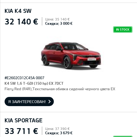
KIA K4 SW
32 140 €
Цена: 35 140 €
Скидка: 3 000 €
IN STOCK
#E2602C012C45A 0007
K4 SW 1,6 T-GDI (150 hp) EX 7DCT
Fiery Red (R4R),Текстильная обивка сидений черного цвета EX
Я ЗАИНТЕРЕСОВАН!
KIA SPORTAGE
33 711 €
Цена: 37 390 €
Скидка: 3 679 €