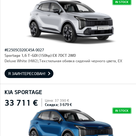
IN STOCK
#E2505C020C45A 0027
Sportage 1,6 T-GDI (150hp) EX 7DCT 2WD
Deluxe White (HW2),Текстильная обивка сидений черного цвета, EX
Я ЗАИНТЕРЕСОВАН!
KIA SPORTAGE
33 711 €
Цена: 37 390 €
Скидка: 3 679 €
IN STOCK