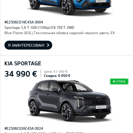
#E2506C018C45A 0004
Sportage 1,6 T-GDI (150hp) EX 7DCT 2WD
Blue Flame (B3L),Текстильная обивка сидений черного цвета, EX
Я ЗАИНТЕРЕСОВАН!
KIA SPORTAGE
34 990 €
Цена: 41 040 €
Скидка: 6 050 €
IN STOCK
#E2506C026C45A 0024