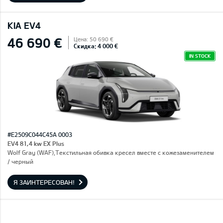
KIA EV4
46 690 €
Цена: 50 690 €
Скидка: 4 000 €
IN STOCK
#E2509C044C45A 0003
EV4 81,4 kw EX Plus
Wolf Gray (WAF),Текстильная обивка кресел вместе с кожезаменителем
/ черный
Я ЗАИНТЕРЕСОВАН!