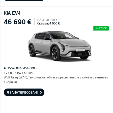
KIA EV4
46 690 €
Цена: 50 690 €
Скидка: 4 000 €
IN STOCK
#E2509C044C45A 0003
EV4 81,4 kw EX Plus
Wolf Gray (WAF),Текстильная обивка кресел вместе с кожезаменителем
/ черный
Я ЗАИНТЕРЕСОВАН!