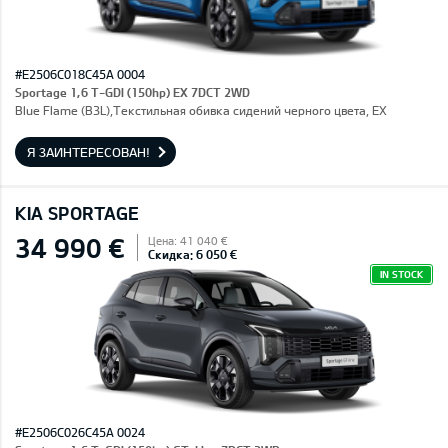
#E2506C018C45A 0004
Sportage 1,6 T-GDI (150hp) EX 7DCT 2WD
Blue Flame (B3L),Текстильная обивка сидений черного цвета, EX
Я ЗАИНТЕРЕСОВАН!
KIA SPORTAGE
34 990 €
Цена: 41 040 €
Скидка: 6 050 €
IN STOCK
#E2506C026C45A 0024