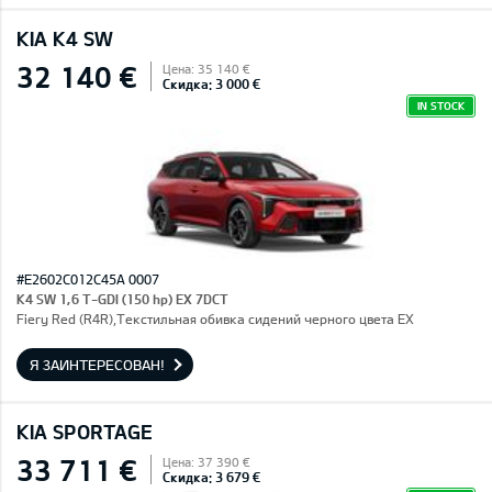
KIA K4 SW
32 140 €
Цена: 35 140 €
Скидка: 3 000 €
IN STOCK
#E2602C012C45A 0007
K4 SW 1,6 T-GDI (150 hp) EX 7DCT
Fiery Red (R4R),Текстильная обивка сидений черного цвета EX
Я ЗАИНТЕРЕСОВАН!
KIA SPORTAGE
33 711 €
Цена: 37 390 €
Скидка: 3 679 €