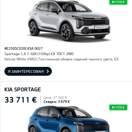
IN STOCK
#E2505C020C45A 0027
Sportage 1,6 T-GDI (150hp) EX 7DCT 2WD
Deluxe White (HW2),Текстильная обивка сидений черного цвета, EX
Я ЗАИНТЕРЕСОВАН!
KIA SPORTAGE
33 711 €
Цена: 37 390 €
Скидка: 3 679 €
IN STOCK