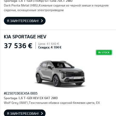
Sportage 1,6 T-GDI (150hp) GT-Line 7DCT 2WD
Dark Penta Metal (H8G),Кожаные сиденья из черной замши и передние
сиденья, оснащенные электроприводом
Я ЗАИНТЕРЕСОВАН!
KIA SPORTAGE HEV
37 536 €
Цена: 41 640 €
Скидка: 4 104 €
IN STOCK
#E2507C003C45A 0005
Sportage 1,6 T-GDI HEV EX 6AT 2WD
Wolf Grey (WAF),Текстильная обивка сидений бежевая цвета, EX
Я ЗАИНТЕРЕСОВАН!