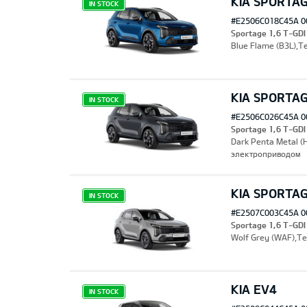
KIA SPORTA
IN STOCK
#E2506C018C45A 0
Sportage 1,6 T-GD
Blue Flame (B3L),Т
KIA SPORTA
IN STOCK
#E2506C026C45A 0
Sportage 1,6 T-GDI
Dark Penta Metal 
электроприводом
KIA SPORTA
IN STOCK
#E2507C003C45A 0
Sportage 1,6 T-GD
Wolf Grey (WAF),Т
KIA EV4
IN STOCK