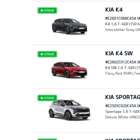
KIA K4
IN STOCK
#E2601C068C45A 0
K4 1,6 T-GDI (150 h
Interstellar Gray 
KIA K4 SW
IN STOCK
#E2602C012C45A 0
K4 SW 1,6 T-GDI (1
Fiery Red (R4R),Те
KIA SPORTA
IN STOCK
#E2505C020C45A 0
Sportage 1,6 T-GD
Deluxe White (HW2)