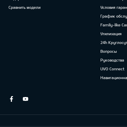
Сравнить модели
Условия гара
График обсл
Family-like Ca
Утилизация
24h Круглосу
Вопросы
Руководства
UVO Connect
Навигационна
Facebook
Youtube