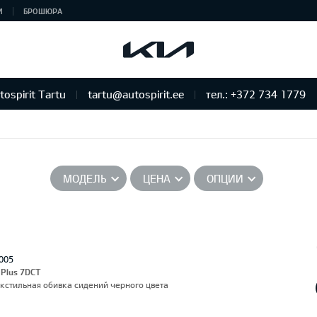
И
БРОШЮРА
tospirit Tartu
tartu@autospirit.ee
тел.: +372 734 1779
МОДЕЛЬ
ЦЕНА
ОПЦИИ
005
 Plus 7DCT
екстильная обивка сидений черного цвета