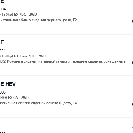
GE
004
I (150hp) EX 7DCT 2WD
екстильная обивка сидений черного цвета, EX
GE
024
 (150hp) GT-Line 7DCT 2WD
(H8G),Кожаные сиденья из черной замши и передние сиденья, оснащенные
GE HEV
005
I HEV EX 6AT 2WD
екстильная обивка сидений бежевая цвета, EX