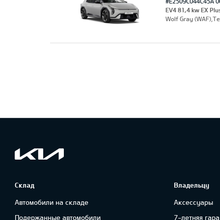
#E2509C044C45A 0
EV4 81,4 kw EX Plu
Wolf Gray (WAF),Т
Склад
Владельцу
Автомобили на складе
Аксессуары
Подержанные автомобили
7-летняя гара