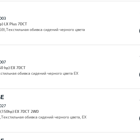
003
p) LX Plus 7DCT
(AG9),Текстильная обивка сидений черного цвета
007
50 hp) EX 7DCT
кстильная обивка сидений черного цвета EX
GE
027
I (150hp) EX 7DCT 2WD
,Текстильная обивка сидений черного цвета, EX