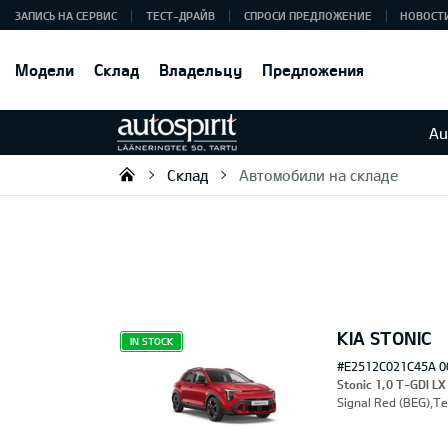
ЗАПИСЬ НА СЕРВИС
ТЕСТ-ДРАЙВ
СПРОСИ ПРЕДЛОЖЕНИЕ
НОВОСТ
Модели
Склад
Владельцу
Предложения
Au
Склад
Автомобили на складе
Autospirit Tartu OÜ
KIA STONIC
IN STOCK
#E2512C021C45A 0
Stonic 1,0 T-GDI LX
Signal Red (BEG),Т