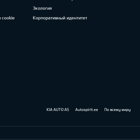
Экология
 cookie
Корпоративный идентитет
KIA AUTO AS
Autospirit.ee
По всему миру