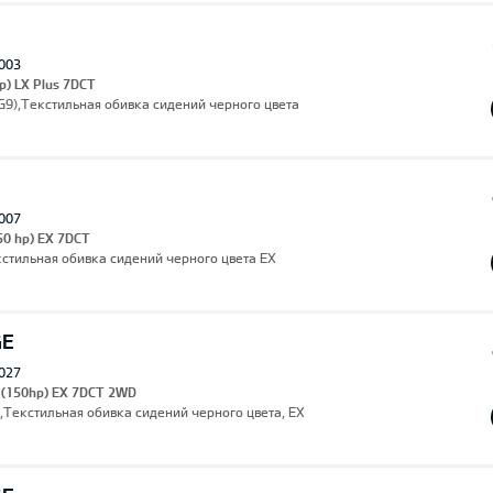
003
p) LX Plus 7DCT
(AG9),Текстильная обивка сидений черного цвета
007
50 hp) EX 7DCT
кстильная обивка сидений черного цвета EX
GE
027
I (150hp) EX 7DCT 2WD
,Текстильная обивка сидений черного цвета, EX