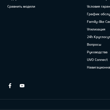
Сравнить модели
Условия гара
График обсл
Family-like Ca
Утилизация
24h Круглосу
Вопросы
Руководства
UVO Connect
Навигационна
Facebook
Youtube