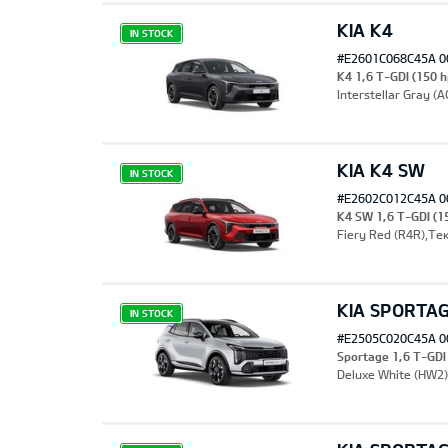
KIA K4
IN STOCK
#E2601C068C45A 0
K4 1,6 T-GDI (150 h
Interstellar Gray 
KIA K4 SW
IN STOCK
#E2602C012C45A 0
K4 SW 1,6 T-GDI (1
Fiery Red (R4R),Те
KIA SPORTA
IN STOCK
#E2505C020C45A 0
Sportage 1,6 T-GD
Deluxe White (HW2)