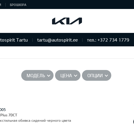
И
БРОШЮРА
tospirit Tartu
tartu@autospirit.ee
тел.: +372 734 1779
МОДЕЛЬ
ЦЕНА
ОПЦИИ
005
 Plus 7DCT
екстильная обивка сидений черного цвета