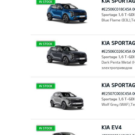
KIA SPORTA
IN STOCK
#E2506C018C45A 0
Sportage 1,6 T-GD
Blue Flame (B3L),Т
KIA SPORTA
IN STOCK
#E2506C026C45A 0
Sportage 1,6 T-GDI
Dark Penta Metal 
электроприводом
KIA SPORTA
IN STOCK
#E2507C003C45A 0
Sportage 1,6 T-GD
Wolf Grey (WAF),Т
KIA EV4
IN STOCK