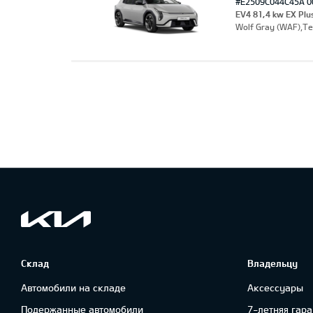
#E2509C044C45A 0
EV4 81,4 kw EX Plu
Wolf Gray (WAF),Т
Склад
Владельцу
Автомобили на складе
Аксессуары
Подержанные автомобили
7-летняя гара