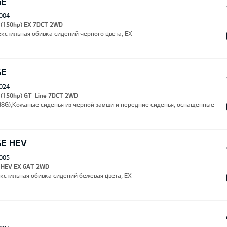
GE
004
I (150hp) EX 7DCT 2WD
екстильная обивка сидений черного цвета, EX
GE
024
 (150hp) GT-Line 7DCT 2WD
(H8G),Кожаные сиденья из черной замши и передние сиденья, оснащенные
GE HEV
005
I HEV EX 6AT 2WD
екстильная обивка сидений бежевая цвета, EX