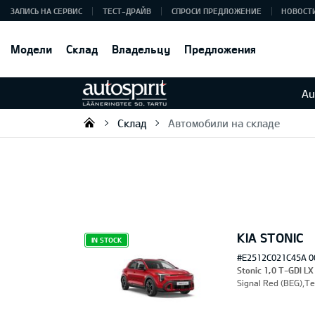
ЗАПИСЬ НА СЕРВИС
ТЕСТ-ДРАЙВ
СПРОСИ ПРЕДЛОЖЕНИЕ
НОВОСТ
Модели
Склад
Владельцу
Предложения
Au
Склад
Автомобили на складе
Autospirit Tartu OÜ
KIA STONIC
IN STOCK
#E2512C021C45A 0
Stonic 1,0 T-GDI LX
Signal Red (BEG),Т