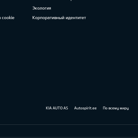
Экология
 cookie
Корпоративный идентитет
KIA AUTO AS
Autospirit.ee
По всему миру