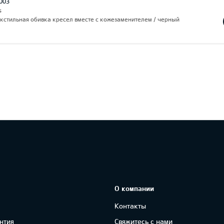
003
s
екстильная обивка кресел вместе с кожезаменителем / черный
О компании
Контакты
нтия
Свяжитесь с нами