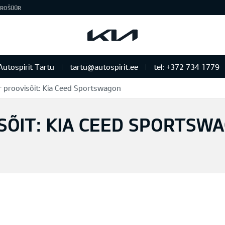
ROŠÜÜR
Autospirit Tartu
tartu@autospirit.ee
tel: +372 734 1779
proovisõit: Kia Ceed Sportswagon
ÕIT: KIA CEED SPORTSW