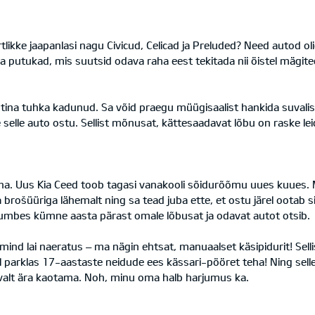
kke jaapanlasi nagu Civicud, Celicad ja Preluded? Need autod oli
ega putukad, mis suutsid odava raha eest tekitada nii öistel mägi
i tina tuhka kadunud. Sa võid praegu müügisaalist hankida suvalise
elle auto ostu. Sellist mõnusat, kättesaadavat lõbu on raske lei
sina. Uus Kia Ceed toob tagasi vanakooli sõidurõõmu uues kuues. M
a brošüüriga lähemalt ning sa tead juba ette, et ostu järel ootab
s umbes kümne aasta pärast omale lõbusat ja odavat autot otsib.
mind lai naeratus – ma nägin ehtsat, manuaalset käsipidurit! Sell
 parklas 17-aastaste neidude ees kässari-pööret teha! Ning sellel
valt ära kaotama. Noh, minu oma halb harjumus ka.