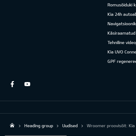
Romusõiduki k
Kia 24h autoab
Navigatsiooni
Käsiraamatud
Tehniline vide
Kia UVO Conne
GPF regenere
Facebook
Youtube
Heading group
Uudised
Wroomer proovisõit: Ki
Autospirit Tartu OÜ