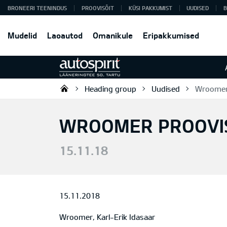
BRONEERI TEENINDUS
PROOVISÕIT
KÜSI PAKKUMIST
UUDISED
B
Mudelid
Laoautod
Omanikule
Eripakkumised
Heading group
Uudised
Wroomer 
Autospirit Tartu OÜ
WROOMER PROOVIS
15.11.18
15.11.2018
Wroomer, Karl-Erik Idasaar