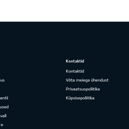
Kontaktid
Kontaktid
dus
Võta meiega ühendust
Privaatsuspoliitika
antii
Küpsisepoliitika
mused
vall
re