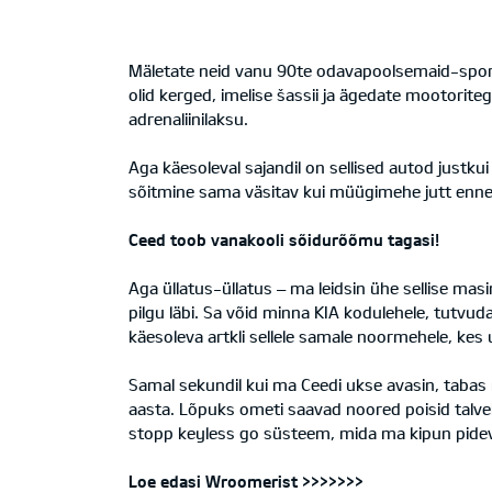
Mäletate neid vanu 90te odavapoolsemaid-sportli
olid kerged, imelise šassii ja ägedate mootorit
adrenaliinilaksu.
Aga käesoleval sajandil on sellised autod justku
sõitmine sama väsitav kui müügimehe jutt enne s
Ceed toob vanakooli sõidurõõmu tagasi!
Aga üllatus-üllatus – ma leidsin ühe sellise ma
pilgu läbi. Sa võid minna KIA kodulehele, tutvud
käesoleva artkli sellele samale noormehele, ke
Samal sekundil kui ma Ceedi ukse avasin, tabas 
aasta. Lõpuks ometi saavad noored poisid talvel
stopp keyless go süsteem, mida ma kipun pide
Loe edasi Wroomerist >>>>>>>