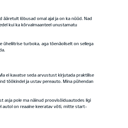
d ääretult lõbusad omal ajal ja on ka nüüd. Nad
teedel kui ka kõrvalmaanteel unustamatu
 üheliitrise turboka, aga tõenäoliselt on sellega
da.
a ei kavatse seda arvustust kirjutada praktilise
 sind töökindel ja ustav pereauto. Mina pühendan
ist asja pole ma näinud proovisõiduautodes ligi
 autol on reaalne keeratav võti, mitte start-