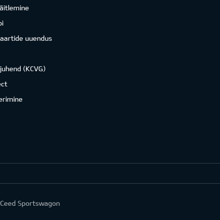
äitlemine
i
kaartide uuendus
ojuhend (KCVG)
ct
erimine
a Ceed Sportswagon