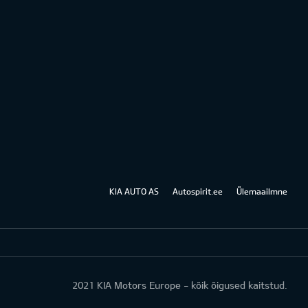
KIA AUTO AS
Autospirit.ee
Ülemaailmne
2021 KIA Motors Europe - kõik õigused kaitstud.