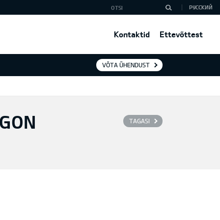
РУССКИЙ
Kontaktid
Ettevõttest
VÕTA ÜHENDUST
AGON
TAGASI