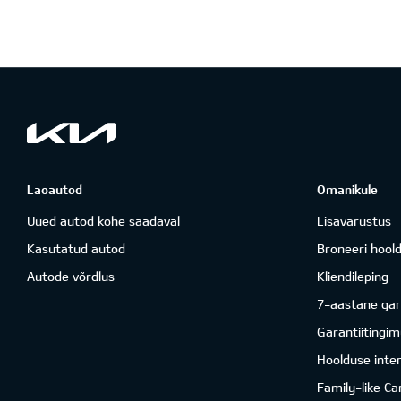
Laoautod
Omanikule
Uued autod kohe saadaval
Lisavarustus
Kasutatud autod
Broneeri hool
Autode võrdlus
Kliendileping
7-aastane gar
Garantiitingi
Hoolduse inter
Family-like Ca