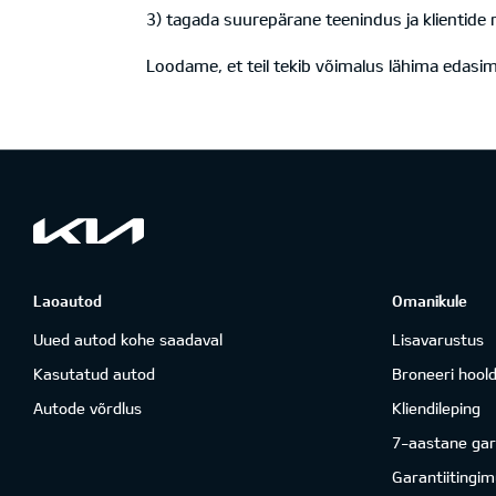
3) tagada suurepärane teenindus ja klientide 
Loodame, et teil tekib võimalus lähima edasi
Laoautod
Omanikule
Uued autod kohe saadaval
Lisavarustus
Kasutatud autod
Broneeri hool
Autode võrdlus
Kliendileping
7-aastane gar
Garantiitingi