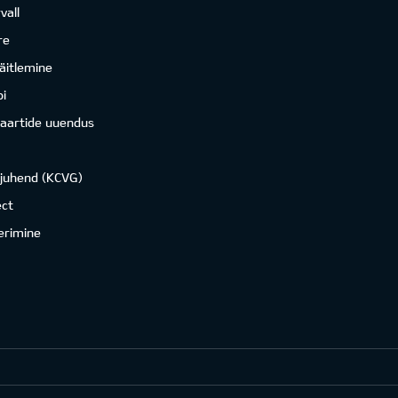
vall
re
äitlemine
i
kaartide uuendus
ojuhend (KCVG)
ct
erimine