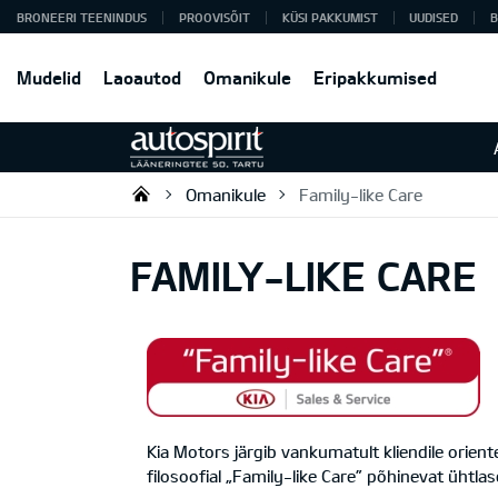
BRONEERI TEENINDUS
PROOVISÕIT
KÜSI PAKKUMIST
UUDISED
B
Mudelid
Laoautod
Omanikule
Eripakkumised
Omanikule
Family-like Care
Autospirit Tartu OÜ
FAMILY-LIKE CARE
Kia Motors järgib vankumatult kliendile orien
filosoofial „Family-like Care” põhinevat ühtl