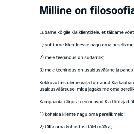
Milline on filosoof
Lubame kõigile Kia klientidele, et täidame võe
1) suhtume klientidesse nagu oma pereliikme
2) meie teenindus on südamlik;
3) meie teenindus on usaldusväärne ja paneb a
Kokkuvõttes oleme välja töötanud Kia kaubam
usaldusväärsuse, mida jagaksime oma perelii
Kampaania käigus teenindavad Kia töötajad üle
1) kohelda kliente nagu oma pereliikmeid;
2) täita oma kohustusi täiel määral;