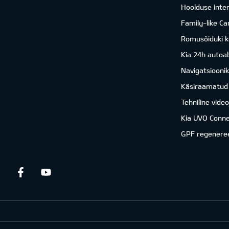
Hoolduse inter
Family-like Ca
Romusõiduki k
Kia 24h autoab
Navigatsiooni
Käsiraamatud
Tehniline vide
Kia UVO Conne
GPF regenere
Facebook
Youtube