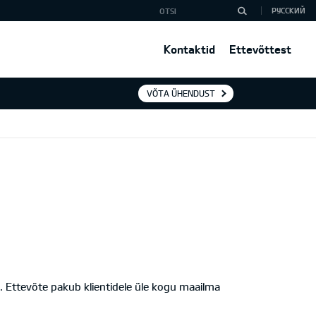
РУССКИЙ
Kontaktid
Ettevõttest
VÕTA ÜHENDUST
l. Ettevõte pakub klientidele üle kogu maailma