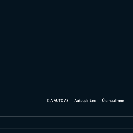
KIA AUTO AS
Autospirit.ee
Ülemaailmne