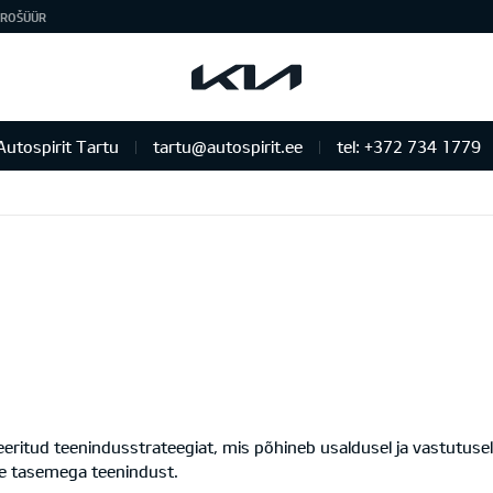
ROŠÜÜR
Autospirit Tartu
tartu@autospirit.ee
tel: +372 734 1779
teeritud teenindusstrateegiat, mis põhineb usaldusel ja vastutuse
ase tasemega teenindust.