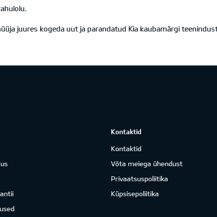
rahulolu.
müüja juures kogeda uut ja parandatud Kia kaubamärgi teenindust
Kontaktid
Kontaktid
dus
Võta meiega ühendust
Privaatsuspoliitika
antii
Küpsisepoliitika
mused