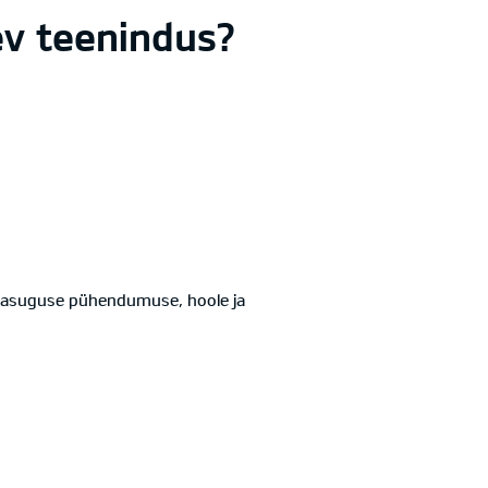
nev teenindus?
amasuguse pühendumuse, hoole ja