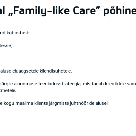
ial „Family-like Care” põhi
tud kohustusi:
tesse;
luse eluaegsetele kliendisuhetele.
ärgile ainuomase teenindusstrateegia, mis tagab klientidele s
kmetele.
 kogu maailma kliente järgmiste juhtnööride alusel: