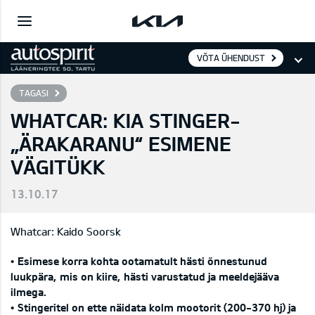
VÕTA ÜHENDUST
TAGASI
WHATCAR: KIA STINGER-
„ÄRAKARANU“ ESIMENE
VÄGITÜKK
13.10.17
Whatcar: Kaido Soorsk
• Esimese korra kohta ootamatult hästi õnnestunud
luukpära, mis on kiire, hästi varustatud ja meeldejääva
ilmega.
• Stingeritel on ette näidata kolm mootorit (200-370 hj) ja