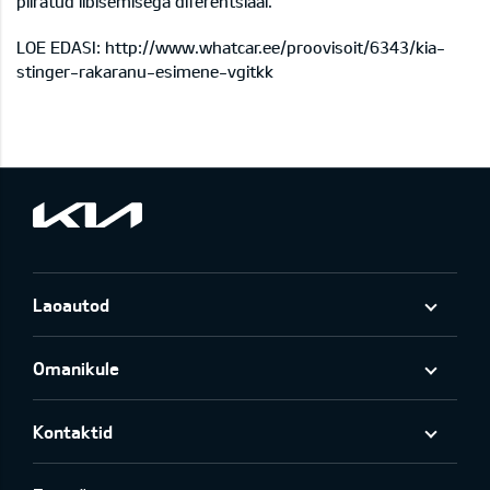
piiratud libisemisega diferentsiaal.
LOE EDASI:
http://www.whatcar.ee/proovisoit/6343/kia-
stinger-rakaranu-esimene-vgitkk
Laoautod
Omanikule
Kontaktid