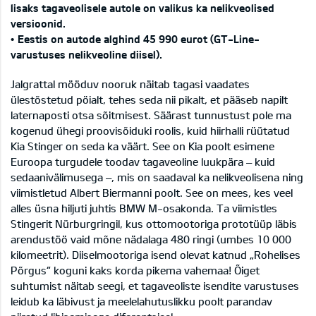
lisaks tagaveolisele autole on valikus ka nelikveolised
versioonid.
• Eestis on autode alghind 45 990 eurot (GT-Line-
varustuses nelikveoline diisel).
Jalgrattal mööduv nooruk näitab tagasi vaadates
ülestõstetud pöialt, tehes seda nii pikalt, et pääseb napilt
laternaposti otsa sõitmisest. Säärast tunnustust pole ma
kogenud ühegi proovisõiduki roolis, kuid hiirhalli rüütatud
Kia Stinger on seda ka väärt. See on Kia poolt esimene
Euroopa turgudele toodav tagaveoline luukpära – kuid
sedaanivälimusega –, mis on saadaval ka nelikveolisena ning
viimistletud Albert Biermanni poolt. See on mees, kes veel
alles üsna hiljuti juhtis BMW M-osakonda. Ta viimistles
Stingerit Nürburgringil, kus ottomootoriga prototüüp läbis
arendustöö vaid mõne nädalaga 480 ringi (umbes 10 000
kilomeetrit). Diiselmootoriga isend olevat katnud „Rohelises
Põrgus“ koguni kaks korda pikema vahemaa! Õiget
suhtumist näitab seegi, et tagaveoliste isendite varustuses
leidub ka läbivust ja meelelahutuslikku poolt parandav