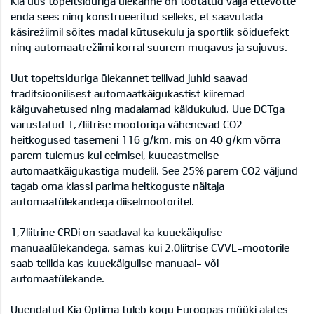
Kia uus topeltsiduriga ülekanne on töötatud välja ettevõtte
enda sees ning konstrueeritud selleks, et saavutada
käsirežiimil sõites madal kütusekulu ja sportlik sõiduefekt
ning automaatrežiimi korral suurem mugavus ja sujuvus.
Uut topeltsiduriga ülekannet tellivad juhid saavad
traditsioonilisest automaatkäigukastist kiiremad
käiguvahetused ning madalamad käidukulud. Uue DCTga
varustatud 1,7liitrise mootoriga vähenevad CO2
heitkogused tasemeni 116 g/km, mis on 40 g/km võrra
parem tulemus kui eelmisel, kuueastmelise
automaatkäigukastiga mudelil. See 25% parem CO2 väljund
tagab oma klassi parima heitkoguste näitaja
automaatülekandega diiselmootoritel.
1,7liitrine CRDi on saadaval ka kuuekäigulise
manuaalülekandega, samas kui 2,0liitrise CVVL-mootorile
saab tellida kas kuuekäigulise manuaal- või
automaatülekande.
Uuendatud Kia Optima tuleb kogu Euroopas müüki alates