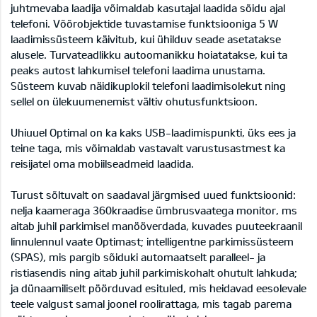
juhtmevaba laadija võimaldab kasutajal laadida sõidu ajal
telefoni. Võõrobjektide tuvastamise funktsiooniga 5 W
laadimissüsteem käivitub, kui ühilduv seade asetatakse
alusele. Turvateadlikku autoomanikku hoiatatakse, kui ta
peaks autost lahkumisel telefoni laadima unustama.
Süsteem kuvab näidikuplokil telefoni laadimisolekut ning
sellel on ülekuumenemist vältiv ohutusfunktsioon.
Uhiuuel Optimal on ka kaks USB-laadimispunkti, üks ees ja
teine taga, mis võimaldab vastavalt varustusastmest ka
reisijatel oma mobiilseadmeid laadida.
Turust sõltuvalt on saadaval järgmised uued funktsioonid:
nelja kaameraga 360kraadise ümbrusvaatega monitor, ms
aitab juhil parkimisel manööverdada, kuvades puuteekraanil
linnulennul vaate Optimast; intelligentne parkimissüsteem
(SPAS), mis pargib sõiduki automaatselt paralleel- ja
ristiasendis ning aitab juhil parkimiskohalt ohutult lahkuda;
ja dünaamiliselt pöörduvad esituled, mis heidavad eesolevale
teele valgust samal joonel roolirattaga, mis tagab parema