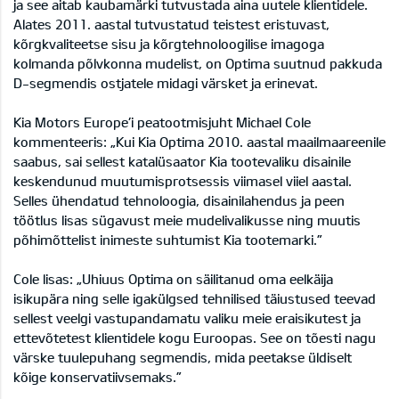
ja see aitab kaubamärki tutvustada aina uutele klientidele.
Alates 2011. aastal tutvustatud teistest eristuvast,
kõrgkvaliteetse sisu ja kõrgtehnoloogilise imagoga
kolmanda põlvkonna mudelist, on Optima suutnud pakkuda
D-segmendis ostjatele midagi värsket ja erinevat.
Kia Motors Europe’i peatootmisjuht Michael Cole
kommenteeris: „Kui Kia Optima 2010. aastal maailmaareenile
saabus, sai sellest katalüsaator Kia tootevaliku disainile
keskendunud muutumisprotsessis viimasel viiel aastal.
Selles ühendatud tehnoloogia, disainilahendus ja peen
töötlus lisas sügavust meie mudelivalikusse ning muutis
põhimõttelist inimeste suhtumist Kia tootemarki.”
Cole lisas: „Uhiuus Optima on säilitanud oma eelkäija
isikupära ning selle igakülgsed tehnilised täiustused teevad
sellest veelgi vastupandamatu valiku meie eraisikutest ja
ettevõtetest klientidele kogu Euroopas. See on tõesti nagu
värske tuulepuhang segmendis, mida peetakse üldiselt
kõige konservatiivsemaks.”