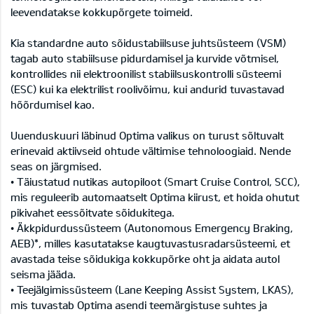
leevendatakse kokkupõrgete toimeid.
Kia standardne auto sõidustabiilsuse juhtsüsteem (VSM)
tagab auto stabiilsuse pidurdamisel ja kurvide võtmisel,
kontrollides nii elektroonilist stabiilsuskontrolli süsteemi
(ESC) kui ka elektrilist roolivõimu, kui andurid tuvastavad
hõõrdumisel kao.
Uuenduskuuri läbinud Optima valikus on turust sõltuvalt
erinevaid aktiivseid ohtude vältimise tehnoloogiaid. Nende
seas on järgmised.
• Täiustatud nutikas autopiloot (Smart Cruise Control, SCC),
mis reguleerib automaatselt Optima kiirust, et hoida ohutut
pikivahet eessõitvate sõidukitega.
• Äkkpidurdussüsteem (Autonomous Emergency Braking,
AEB)*, milles kasutatakse kaugtuvastusradarsüsteemi, et
avastada teise sõidukiga kokkupõrke oht ja aidata autol
seisma jääda.
• Teejälgimissüsteem (Lane Keeping Assist System, LKAS),
mis tuvastab Optima asendi teemärgistuse suhtes ja