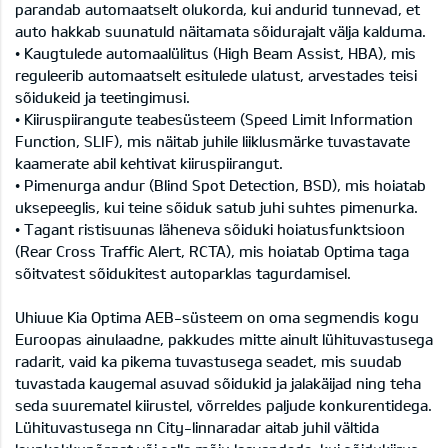
parandab automaatselt olukorda, kui andurid tunnevad, et
auto hakkab suunatuld näitamata sõidurajalt välja kalduma.
• Kaugtulede automaalülitus (High Beam Assist, HBA), mis
reguleerib automaatselt esitulede ulatust, arvestades teisi
sõidukeid ja teetingimusi.
• Kiiruspiirangute teabesüsteem (Speed Limit Information
Function, SLIF), mis näitab juhile liiklusmärke tuvastavate
kaamerate abil kehtivat kiiruspiirangut.
• Pimenurga andur (Blind Spot Detection, BSD), mis hoiatab
uksepeeglis, kui teine sõiduk satub juhi suhtes pimenurka.
• Tagant ristisuunas läheneva sõiduki hoiatusfunktsioon
(Rear Cross Traffic Alert, RCTA), mis hoiatab Optima taga
sõitvatest sõidukitest autoparklas tagurdamisel.
Uhiuue Kia Optima AEB-süsteem on oma segmendis kogu
Euroopas ainulaadne, pakkudes mitte ainult lühituvastusega
radarit, vaid ka pikema tuvastusega seadet, mis suudab
tuvastada kaugemal asuvad sõidukid ja jalakäijad ning teha
seda suurematel kiirustel, võrreldes paljude konkurentidega.
Lühituvastusega nn City-linnaradar aitab juhil vältida