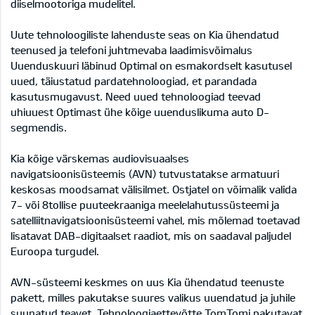
diiselmootoriga mudelitel.
Uute tehnoloogiliste lahenduste seas on Kia ühendatud
teenused ja telefoni juhtmevaba laadimisvõimalus
Uuenduskuuri läbinud Optimal on esmakordselt kasutusel
uued, täiustatud pardatehnoloogiad, et parandada
kasutusmugavust. Need uued tehnoloogiad teevad
uhiuuest Optimast ühe kõige uuenduslikuma auto D-
segmendis.
Kia kõige värskemas audiovisuaalses
navigatsioonisüsteemis (AVN) tutvustatakse armatuuri
keskosas moodsamat välisilmet. Ostjatel on võimalik valida
7- või 8tollise puuteekraaniga meelelahutussüsteemi ja
satelliitnavigatsioonisüsteemi vahel, mis mõlemad toetavad
lisatavat DAB-digitaalset raadiot, mis on saadaval paljudel
Euroopa turgudel.
AVN-süsteemi keskmes on uus Kia ühendatud teenuste
pakett, milles pakutakse suures valikus uuendatud ja juhile
suunatud teavet. Tehnoloogiaettevõtte TomTomi pakutavat