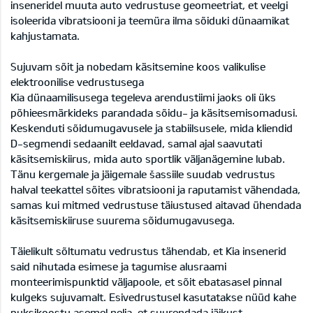
inseneridel muuta auto vedrustuse geomeetriat, et veelgi
isoleerida vibratsiooni ja teemüra ilma sõiduki dünaamikat
kahjustamata.
Sujuvam sõit ja nobedam käsitsemine koos valikulise
elektroonilise vedrustusega
Kia dünaamilisusega tegeleva arendustiimi jaoks oli üks
põhieesmärkideks parandada sõidu- ja käsitsemisomadusi.
Keskenduti sõidumugavusele ja stabiilsusele, mida kliendid
D-segmendi sedaanilt eeldavad, samal ajal saavutati
käsitsemiskiirus, mida auto sportlik väljanägemine lubab.
Tänu kergemale ja jäigemale šassiile suudab vedrustus
halval teekattel sõites vibratsiooni ja raputamist vähendada,
samas kui mitmed vedrustuse täiustused aitavad ühendada
käsitsemiskiiruse suurema sõidumugavusega.
Täielikult sõltumatu vedrustus tähendab, et Kia insenerid
said nihutada esimese ja tagumise alusraami
monteerimispunktid väljapoole, et sõit ebatasasel pinnal
kulgeks sujuvamalt. Esivedrustusel kasutatakse nüüd kahe
puksikoostu asemel nelja, et suurendada jäikust