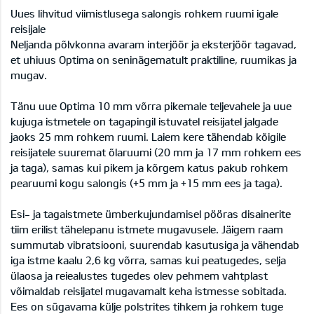
Uues lihvitud viimistlusega salongis rohkem ruumi igale
reisijale
Neljanda põlvkonna avaram interjöör ja eksterjöör tagavad,
et uhiuus Optima on seninägematult praktiline, ruumikas ja
mugav.
Tänu uue Optima 10 mm võrra pikemale teljevahele ja uue
kujuga istmetele on tagapingil istuvatel reisijatel jalgade
jaoks 25 mm rohkem ruumi. Laiem kere tähendab kõigile
reisijatele suuremat õlaruumi (20 mm ja 17 mm rohkem ees
ja taga), samas kui pikem ja kõrgem katus pakub rohkem
pearuumi kogu salongis (+5 mm ja +15 mm ees ja taga).
Esi- ja tagaistmete ümberkujundamisel pööras disainerite
tiim erilist tähelepanu istmete mugavusele. Jäigem raam
summutab vibratsiooni, suurendab kasutusiga ja vähendab
iga istme kaalu 2,6 kg võrra, samas kui peatugedes, selja
ülaosa ja reiealustes tugedes olev pehmem vahtplast
võimaldab reisijatel mugavamalt keha istmesse sobitada.
Ees on sügavama külje polstrites tihkem ja rohkem tuge