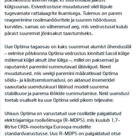
külgsuunas. Esivedrustuse muudatused viidi lõpule
tugevamate rattalaagrite lisamisega. Tulemus on parem
reageerimine roolimanöövritele ja suurem hõõrduvus
kurvides, samas on vähenenud aeg, mis vedrustusel kulub
pärast suuremat jõnksakut taastumiseks.
Uue Optima tagaosas on kaks suuremat alumist ühenduslüli
– eelmise põlvkonna Optima vedrustus kinnitati šassii külge
mõlemal küljel ainult ühe lüliga –, millel on paksemad ja
raputamist paremini summutavad läbiviigud. Need
muudatused, mis veelgi paremini määratlevad Optima
sõidu- ja käsitsemisomadusi, on aidanud inseneridel
saavutada uuenduskuuri läbinud mudeli suurema
stabiilsuse ja parema löökide summutamise. Neid uuendusi
toetab osaliselt ka uue Optima veidi pikem teljevahe.
Uhiuus Optima on varustatud uue roolilatile paigaldatud
elektriajamiga roolivõimuga (R-MDPS), mis kuulub 1,7-
liitrise CRDi-mootoriga Euroopa mudelite
standardvarustusse. Uus R-MDPS on paigaldatud otse