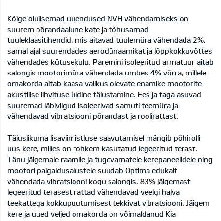
Kõige olulisemad uuendused NVH vähendamiseks on
suurem põrandaalune kate ja tõhusamad
tuuleklaasitihendid, mis aitavad tuulemüra vähendada 2%,
samal ajal suurendades aerodünaamikat ja lõppkokkuvõttes
vähendades kütusekulu. Paremini isoleeritud armatuur aitab
salongis mootorimüra vähendada umbes 4% võrra, millele
omakorda aitab kaasa valikus olevate enamike mootorite
akustilise lihvituse üldine täiustamine. Ees ja taga asuvad
suuremad läbiviigud isoleerivad samuti teemüra ja
vähendavad vibratsiooni põrandast ja roolirattast.
Täiuslikuma lisaviimistluse saavutamisel mängib põhirolli
uus kere, milles on rohkem kasutatud legeeritud terast.
Tänu jäigemale raamile ja tugevamatele kerepaneelidele ning
mootori paigaldusalustele suudab Optima edukalt
vähendada vibratsiooni kogu salongis. 83% jäigemast
legeeritud terasest rattad vähendavad veelgi halva
teekattega kokkupuutumisest tekkivat vibratsiooni. Jäigem
kere ja uued veljed omakorda on võimaldanud Kia