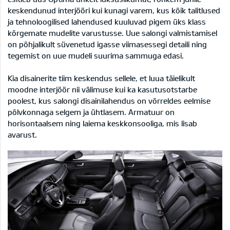
keskendunud interjööri kui kunagi varem, kus kõik talitlused
ja tehnoloogilised lahendused kuuluvad pigem üks klass
kõrgemate mudelite varustusse. Uue salongi valmistamisel
on põhjalikult süvenetud igasse viimasessegi detaili ning
tegemist on uue mudeli suurima sammuga edasi.
Kia disainerite tiim keskendus sellele, et luua täielikult
moodne interjöör nii välimuse kui ka kasutusotstarbe
poolest, kus salongi disainilahendus on võrreldes eelmise
põlvkonnaga selgem ja ühtlasem. Armatuur on
horisontaalsem ning laiema keskkonsooliga, mis lisab
avarust.