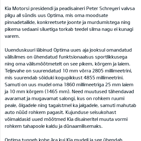
Kia Motorsi presidendi ja peadisaineri Peter Schreyeri valvsa
pilgu all sündis uus Optima, mis oma moodsate
pinnadetailide, konkreetsete joonte ja murdumistega ning
pikema sedaani siluetiga torkab teedel silma nagu ei kunagi
varem.
Uuenduskuuri läbinud Optima uues aja jooksul omandatud
välisilmes on ühendatud funktsionaalsus sportlikkusega
ning oma välismõõtmetelt on see pikem, kõrgem ja laiem.
Teljevahe on suurendatud 10 mm võrra 2805 millimeetrini,
mis suurendab sõiduki kogupikkust 4855 millimeetrini.
Samuti on uus mudel oma 1860 millimeetriga 25 mm laiem
ja 10 mm kõrgem (1465 mm). Need muutused tähendavad
avaramat ja mugavamat salongi, kus on rohkem ruumi
peale, õlgadele ning tagaistmel ka jalgadele, samuti mahutab
auto nüüd rohkem pagasit. Kujunduse seisukohast
võimaldasid uued mõõtmed Kia disaineritel muuta vormi
rohkem tahapoole kaldu ja dünaamilisemaks.
Optima tunneb kohe ära kui Kia mudeli ja see ühendab