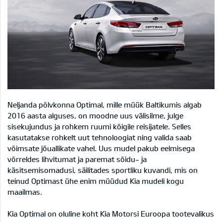
Neljanda põlvkonna Optimal, mille müük Baltikumis algab
2016 aasta alguses, on moodne uus välisilme, julge
sisekujundus ja rohkem ruumi kõigile reisijatele. Selles
kasutatakse rohkelt uut tehnoloogiat ning valida saab
võimsate jõuallikate vahel. Uus mudel pakub eelmisega
võrreldes lihvitumat ja paremat sõidu- ja
käsitsemisomadusi, säilitades sportliku kuvandi, mis on
teinud Optimast ühe enim müüdud Kia mudeli kogu
maailmas.
Kia Optimal on oluline koht Kia Motorsi Euroopa tootevalikus