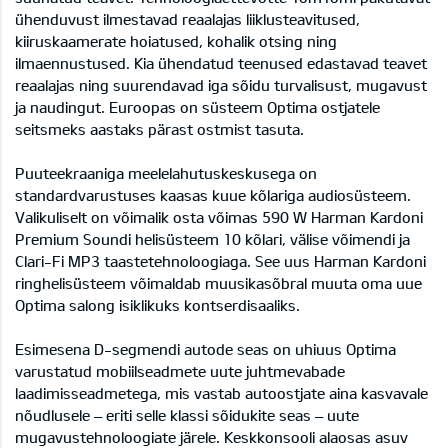
ühenduvust ilmestavad reaalajas liiklusteavitused,
kiiruskaamerate hoiatused, kohalik otsing ning
ilmaennustused. Kia ühendatud teenused edastavad teavet
reaalajas ning suurendavad iga sõidu turvalisust, mugavust
ja naudingut. Euroopas on süsteem Optima ostjatele
seitsmeks aastaks pärast ostmist tasuta.
Puuteekraaniga meelelahutuskeskusega on
standardvarustuses kaasas kuue kõlariga audiosüsteem.
Valikuliselt on võimalik osta võimas 590 W Harman Kardoni
Premium Soundi helisüsteem 10 kõlari, välise võimendi ja
Clari-Fi MP3 taastetehnoloogiaga. See uus Harman Kardoni
ringhelisüsteem võimaldab muusikasõbral muuta oma uue
Optima salong isiklikuks kontserdisaaliks.
Esimesena D-segmendi autode seas on uhiuus Optima
varustatud mobiilseadmete uute juhtmevabade
laadimisseadmetega, mis vastab autoostjate aina kasvavale
nõudlusele – eriti selle klassi sõidukite seas – uute
mugavustehnoloogiate järele. Keskkonsooli alaosas asuv