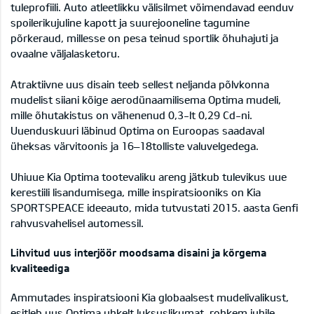
tuleprofiili. Auto atleetlikku välisilmet võimendavad eenduv
spoilerikujuline kapott ja suurejooneline tagumine
põrkeraud, millesse on pesa teinud sportlik õhuhajuti ja
ovaalne väljalasketoru.
Atraktiivne uus disain teeb sellest neljanda põlvkonna
mudelist siiani kõige aerodünaamilisema Optima mudeli,
mille õhutakistus on vähenenud 0,3-lt 0,29 Cd-ni.
Uuenduskuuri läbinud Optima on Euroopas saadaval
üheksas värvitoonis ja 16–18tolliste valuvelgedega.
Uhiuue Kia Optima tootevaliku areng jätkub tulevikus uue
kerestiili lisandumisega, mille inspiratsiooniks on Kia
SPORTSPEACE ideeauto, mida tutvustati 2015. aasta Genfi
rahvusvahelisel automessil.
Lihvitud uus interjöör moodsama disaini ja kõrgema
kvaliteediga
Ammutades inspiratsiooni Kia globaalsest mudelivalikust,
esitleb uus Optima uhkelt luksuslikumat, rohkem juhile