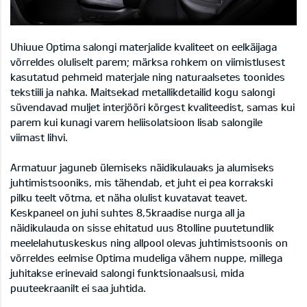
Uhiuue Optima salongi materjalide kvaliteet on eelkäijaga
võrreldes oluliselt parem; märksa rohkem on viimistlusest
kasutatud pehmeid materjale ning naturaalsetes toonides
tekstiili ja nahka. Maitsekad metallikdetailid kogu salongi
süvendavad muljet interjööri kõrgest kvaliteedist, samas kui
parem kui kunagi varem heliisolatsioon lisab salongile
viimast lihvi.
Armatuur jaguneb ülemiseks näidikulauaks ja alumiseks
juhtimistsooniks, mis tähendab, et juht ei pea korrakski
pilku teelt võtma, et näha olulist kuvatavat teavet.
Keskpaneel on juhi suhtes 8,5kraadise nurga all ja
näidikulauda on sisse ehitatud uus 8tolline puutetundlik
meelelahutuskeskus ning allpool olevas juhtimistsoonis on
võrreldes eelmise Optima mudeliga vähem nuppe, millega
juhitakse erinevaid salongi funktsionaalsusi, mida
puuteekraanilt ei saa juhtida.