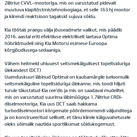
2liitrise CVVL-mootoriga, mis on varustatud pidevalt
muutuva klapitõstmistehnoloogiaga, et selle 163 hj mootor
ja kiirendi reaktsioon tagaksid sujuva sõidu.
Kia töötab praegu välja jõuseadmete valikut, mis päädib
2016. aastal eriti efektiivse elektriliselt laetava Optima
hübriidmudeli ning Kia Motorsi esimese Euroopa
kõrgjõudlusega sedaaniga.
Vähem heitmeid uhiuuest seitsmekäigulisest topeltsiduriga
ülekandest (DCT)
Uuenduskuuri läbinud Optimal on kaubamärgile iseloomulik
seitsmekäiguline topeltsiduriga ülekanne, mis toodi hiljuti
turule täiustatud Kia cee'dis ja mis on saadaval mudelitel,
mis on varustatud suurima läbimüügiga 1,7liitrise CRDi-
diiselmootoriga. Kia uus DCT saab hakkama
turbodiiselmootori kõrgemate pöördemomendi väljunditega
ja on konstrueeritud selliselt, et tänu kiirele käiguvahetusele
oleks võimalik nautida sportlikumat sõidukogemust.