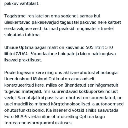
pakkuv vahtplast.
Tagaistmel reisijatel on oma soojendi, samas kui
üleskeritavad päikesevarjud tagaustel pakuvad neile kaitset
ereda valguse eest, kui nad peaksid mugavatel istmetel
suigatada tahtma.
Uhiuue Optima pagasimaht on kasvanud 505 liitrilt 510
liitrini (VDA). Põrandaalune hoiupaik ja laiem pakiluugiava
lisavad praktilisust.
Poole tugevam kere ning uus aktiivne ohutustehnoloogia
Uuenduskuuri läbinud Optimal on ainulaadselt
konstrueeritud kere, milles on ühendatud seninägematult
tugevad materjalid, mis suurendavad kokkupõrkekindlust
veelgi. Samal ajal kui passiivset ohutust on suurendatud, on
uuel mudelil ka mitmed kõrgtehnoloogilised ja autonoomsed
ohutusfunktsioonid. Kia insenerid võtsid sihiks saavutada
Euro NCAPi viietärniline ohutusreiting Optima kogu
tootearendusprogrammi ulatuses.