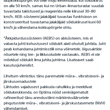
laupkokkupõrget või selle mõju leevendada, kui sõidukiirus
on alla 50 km/h, samas kui nn Urban-linnasturadar suudab
tuvastada takistused ja reageerida neile kiirusel 30–80
km/h. AEB-süsteemi jalakäijaid tuvastav funktsioon on
konstrueeritud tuvastama jalakäijaid sõidukiirusel kuni 60
km/h ja vähendama kokkupõrgete ohtu.
*Äkkpidurdussüsteem (AEBS) on abisüsteem, mis ei
vabasta juhti kohustusest sõidukit alati ohutult juhtida. Juht
peab kohandama juhtimisstiili oma võimetele, õigusaktide
nõuetele ning tee- ja liiklusoludele vastavaks. AEBS ei ole
mõeldud sõidukit ilma juhita juhtima. Lisateavet saab
kasutusjuhendist.
Lihvitum viimistlus tänu parematele müra-, vibratsiooni- ja
järskusomadustele
Lähtudes vajadusest pakkuda rahulikku ja meeldivat
sõidukeskkonda, on Optima nüüd seninägematult
rafineeritud tänu arendustiimi märkimisväärsetele
pingutustele müra-, vibratsiooni- ja järskustasemete (NVH)
vähendamisel.