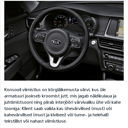
Konsooli viimistlus on kõrgläikemusta värvi, kus üle
armatuuri jookseb kroomist jutt, mis jagab näidikulaua ja
juhtimistsooni ning piirab interjööri värvivaliku ühe või kahe
tooniga. Klient saab valida kas ühevärvilised (must) või
kahevärvilised (must ja kivibeež või tume- ja helehall)
tekstiilist või nahast viimistluse.