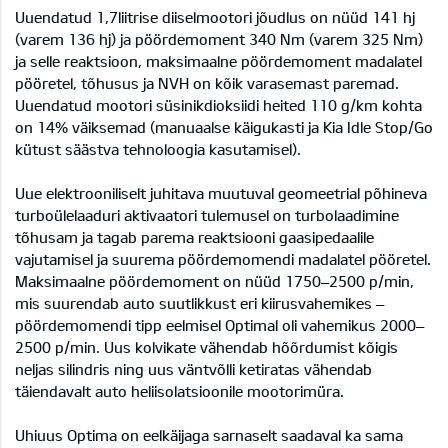
Uuendatud 1,7liitrise diiselmootori jõudlus on nüüd 141 hj
(varem 136 hj) ja pöördemoment 340 Nm (varem 325 Nm)
ja selle reaktsioon, maksimaalne pöördemoment madalatel
pööretel, tõhusus ja NVH on kõik varasemast paremad.
Uuendatud mootori süsinikdioksiidi heited 110 g/km kohta
on 14% väiksemad (manuaalse käigukasti ja Kia Idle Stop/Go
kütust säästva tehnoloogia kasutamisel).
Uue elektrooniliselt juhitava muutuval geomeetrial põhineva
turboülelaaduri aktivaatori tulemusel on turbolaadimine
tõhusam ja tagab parema reaktsiooni gaasipedaalile
vajutamisel ja suurema pöördemomendi madalatel pööretel.
Maksimaalne pöördemoment on nüüd 1750–2500 p/min,
mis suurendab auto suutlikkust eri kiirusvahemikes –
pöördemomendi tipp eelmisel Optimal oli vahemikus 2000–
2500 p/min. Uus kolvikate vähendab hõõrdumist kõigis
neljas silindris ning uus väntvõlli ketiratas vähendab
täiendavalt auto heliisolatsioonile mootorimüra.
Uhiuus Optima on eelkäijaga sarnaselt saadaval ka sama