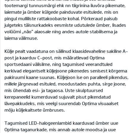
tootemargi tunnusmärgi ehk nn tiigrinina iluvõra pikemate,
laiemate ja ümber külgede painduvate esitulede, mis on
pingul mulliliste rattakoobaste kohal. Põrkeraud paisub
julgeteks täisnurkadeks eesmiste udutulede ümber, lisades
volüümi „näo” alaosale ning andes autole stabiilsema ja
laiema välimuse.
Külje pealt vaadatuna on säilinud klaasidevaheline sakiline A-
post ja kaarduv C-post, mis määratlevad Optima
sportsedaani välisilme, ning tagumised veerandtuled
kerkivad elegantselt küljejoone pikenedes senisest kõrgema
pakiruumi kaane suunas. Küljejoon ise on paralleeli pikendus,
millele järgnevad esituled, moodustades puhta, sirge joone,
mis ühendab esi- ja tagaosa. Uste skulptuursed
kerepaneelid kumerduvad sujuvalt pisut pikendatud
lävepakkudeks, mis veelgi suurendab Optima visuaalset
mõju küljekaitsete ümbruses.
Tagumised LED-halogeenlambid kaarduvad ümber uue
Optima taganurkade, mis annab autole moodsa ja uue