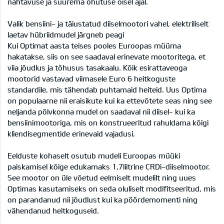
nähtavuse ja suurema ohutuse öisel ajal.
Valik bensiini- ja täiustatud diiselmootori vahel, elektriliselt
laetav hübriidmudel järgneb peagi
Kui Optimat aasta teises pooles Euroopas müüma
hakatakse, siis on see saadaval erinevate mootoritega, et
viia jõudlus ja tõhusus tasakaalu. Kõik esirattaveoga
mootorid vastavad viimasele Euro 6 heitkoguste
standardile, mis tähendab puhtamaid heiteid. Uus Optima
on populaarne nii eraisikute kui ka ettevõtete seas ning see
neljanda põlvkonna mudel on saadaval nii diisel- kui ka
bensiinimootoriga, mis on konstrueeritud rahuldama kõigi
kliendisegmentide erinevaid vajadusi.
Eelduste kohaselt osutub mudeli Euroopas müüki
paiskamisel kõige edukamaks 1,7liitrine CRDi-diiselmootor.
See mootor on üle võetud eelmiselt mudelilt ning uues
Optimas kasutamiseks on seda oluliselt modifitseeritud, mis
on parandanud nii jõudlust kui ka pöördemomenti ning
vähendanud heitkoguseid.