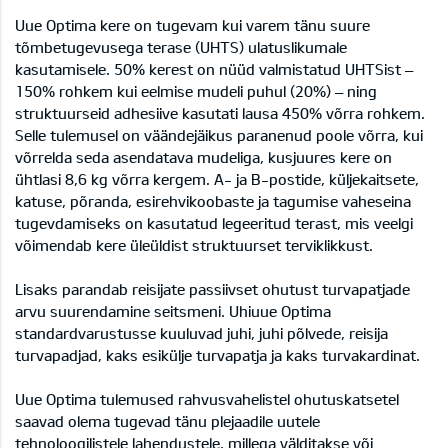
Uue Optima kere on tugevam kui varem tänu suure
tõmbetugevusega terase (UHTS) ulatuslikumale
kasutamisele. 50% kerest on nüüd valmistatud UHTSist –
150% rohkem kui eelmise mudeli puhul (20%) – ning
struktuurseid adhesiive kasutati lausa 450% võrra rohkem.
Selle tulemusel on väändejäikus paranenud poole võrra, kui
võrrelda seda asendatava mudeliga, kusjuures kere on
ühtlasi 8,6 kg võrra kergem. A- ja B-postide, küljekaitsete,
katuse, põranda, esirehvikoobaste ja tagumise vaheseina
tugevdamiseks on kasutatud legeeritud terast, mis veelgi
võimendab kere üleüldist struktuurset terviklikkust.
Lisaks parandab reisijate passiivset ohutust turvapatjade
arvu suurendamine seitsmeni. Uhiuue Optima
standardvarustusse kuuluvad juhi, juhi põlvede, reisija
turvapadjad, kaks esikülje turvapatja ja kaks turvakardinat.
Uue Optima tulemused rahvusvahelistel ohutuskatsetel
saavad olema tugevad tänu plejaadile uutele
tehnoloogilistele lahendustele, millega välditakse või