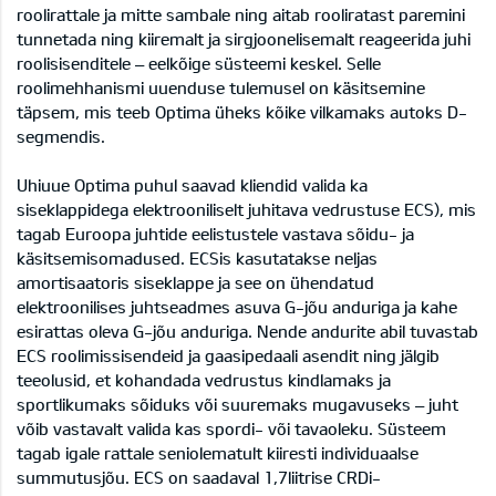
roolirattale ja mitte sambale ning aitab rooliratast paremini
tunnetada ning kiiremalt ja sirgjoonelisemalt reageerida juhi
roolisisenditele – eelkõige süsteemi keskel. Selle
roolimehhanismi uuenduse tulemusel on käsitsemine
täpsem, mis teeb Optima üheks kõike vilkamaks autoks D-
segmendis.
Uhiuue Optima puhul saavad kliendid valida ka
siseklappidega elektrooniliselt juhitava vedrustuse ECS), mis
tagab Euroopa juhtide eelistustele vastava sõidu- ja
käsitsemisomadused. ECSis kasutatakse neljas
amortisaatoris siseklappe ja see on ühendatud
elektroonilises juhtseadmes asuva G-jõu anduriga ja kahe
esirattas oleva G-jõu anduriga. Nende andurite abil tuvastab
ECS roolimissisendeid ja gaasipedaali asendit ning jälgib
teeolusid, et kohandada vedrustus kindlamaks ja
sportlikumaks sõiduks või suuremaks mugavuseks – juht
võib vastavalt valida kas spordi- või tavaoleku. Süsteem
tagab igale rattale seniolematult kiiresti individuaalse
summutusjõu. ECS on saadaval 1,7liitrise CRDi-