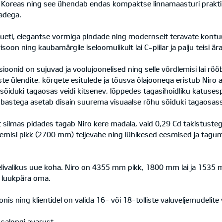
 Koreas ning see ühendab endas kompaktse linnamaasturi praktilis
adega.
eti, elegantse vormiga pindade ning modernselt teravate kontuur
isoon ning kaubamärgile iseloomulikult lai C-piilar ja palju teisi ä
nid on sujuvad ja voolujoonelised ning selle võrdlemisi lai rööb
te ülendite, kõrgete esitulede ja tõusva õlajoonega eristub Niro a
sõiduki tagaosas veidi kitsenev, lõppedes tagasihoidliku katusespoi
astega asetab disain suurema visuaalse rõhu sõiduki tagaosas
silmas pidades tagab Niro kere madala, vaid 0,29 Cd takistusteg
rdlemisi pikk (2700 mm) teljevahe ning lühikesed eesmised ja tagu
ivalikus uue koha. Niro on 4355 mm pikk, 1800 mm lai ja 1535 m
di luukpära oma.
s ning klientidel on valida 16- või 18-tolliste valuveljemudelite 
salongi avarust