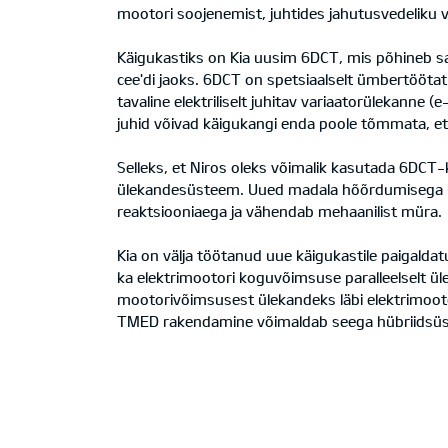
mootori soojenemist, juhtides jahutusvedeliku 
Käigukastiks on Kia uusim 6DCT, mis põhineb sa
cee'di jaoks. 6DCT on spetsiaalselt ümbertöötat
tavaline elektriliselt juhitav variaatorüleka
juhid võivad käigukangi enda poole tõmmata, et l
Selleks, et Niros oleks võimalik kasutada 6DCT-
ülekandesüsteem. Uued madala hõõrdumisega laa
reaktsiooniaega ja vähendab mehaanilist müra.
Kia on välja töötanud uue käigukastile paigald
ka elektrimootori koguvõimsuse paralleelselt 
mootorivõimsusest ülekandeks läbi elektrimooto
TMED rakendamine võimaldab seega hübriidsüst