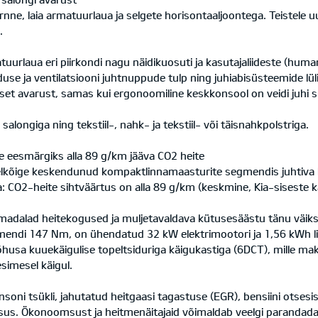
nne, laia armatuurlaua ja selgete horisontaaljoontega. Teistele uu
.
uurlaua eri piirkondi nagu näidikuosuti ja kasutajaliideste (huma
se ja ventilatsiooni juhtnuppude tulp ning juhiabisüsteemide lül
aalset avarust, samas kui ergonoomiline keskkonsool on veidi juhi 
 salongiga ning tekstiil-, nahk- ja tekstiil- või täisnahkpolstriga.
e eesmärgiks alla 89 g/km jääva CO2 heite
d eelkõige keskendunud kompaktlinnamaasturite segmendis juhtiva
ga: CO2-heite sihtväärtus on alla 89 g/km (keskmine, Kia-siseste k
madalad heitekogused ja muljetavaldava kütusesäästu tänu väiksem
endi 147 Nm, on ühendatud 32 kW elektrimootori ja 1,56 kWh l
tõhusa kuuekäigulise topeltsiduriga käigukastiga (6DCT), mille 
simesel käigul.
 tsükli, jahutatud heitgaasi tagastuse (EGR), bensiini otsesissep
s. Ökonoomsust ja heitmenäitajaid võimaldab veelgi parandada 