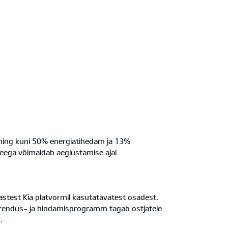
ning kuni 50% energiatihedam ja 13%
leega võimaldab aeglustamise ajal
ärastest Kia platvormil kasutatavatest osadest.
e arendus- ja hindamisprogramm tagab ostjatele
.