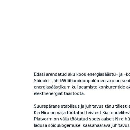
Edasi arendatud aku koos energiasäästu- ja -
Sõiduki 1,56 kW liitiumioonpolümeeraku on sen
energiasäästlikum kui peamiste konkurentide ak
elektrienergiat taastoota.
Suurepärane stabiilsus ja juhitavus tänu täiesti 
Kia Niro on välja töötatud teistest Kia mudelites
Platvorm on välja töötatud spetsiaalselt Niro h
ladusa sõidukogemuse, kaasahaarava juhitavuse n