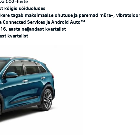
äva CO2-heite
t kõigis sõiduoludes
st kere tagab maksimaalse ohutuse ja paremad müra-, vibratsioo
ia Connected Services ja Android Auto™
6. aasta neljandast kvartalist
st kvartalist