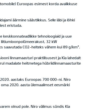
Automobile) Euroopas esimest korda avalikkuse
ajami äärmine säästlikkus. Selle läbi ja lõhki
dest eristuda.
ikke keskkonnateadlikke tehnoloogiaid ja uue
t, liitiumioonpolümeerakust, 32 kW
rgiks saavutada CO2-heiteks vähem kui 89 g/km*.
oni linnamaasturi praktilisusest ja Kia lahedalt
urul madalate heitmetega hübriidlinnamaasturite
i 2020. aastaks Euroopas 700 000-ni. Niro
ada oma 2020. aasta ülemaailmset eesmärki
 varem olnud pole. Niro välimus sündis Kia