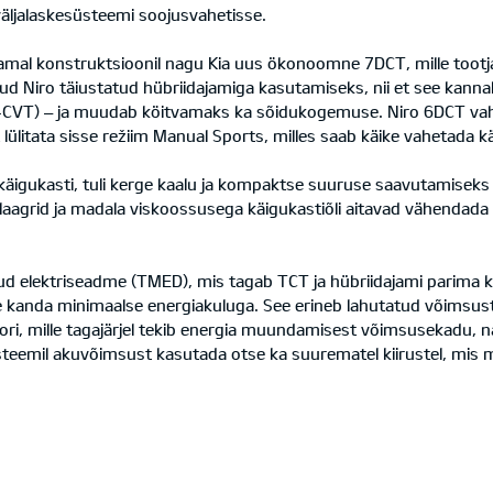
väljalaskesüsteemi soojusvahetisse.
mal konstruktsioonil nagu Kia uus ökonoomne 7DCT, mille tootja t
ud Niro täiustatud hübriidajamiga kasutamiseks, nii et see kanna
nne (e-CVT) – ja muudab köitvamaks ka sõidukogemuse. Niro 6DCT 
ülitata sisse režiim Manual Sports, milles saab käike vahetada kä
käigukasti, tuli kerge kaalu ja kompaktse suuruse saavutamiseks 
grid ja madala viskoossusega käigukastiõli aitavad vähendada 
atud elektriseadme (TMED), mis tagab TCT ja hübriidajami parima
üle kanda minimaalse energiakuluga. See erineb lahutatud võims
ri, mille tagajärjel tekib energia muundamisest võimsusekadu, n
eemil akuvõimsust kasutada otse ka suurematel kiirustel, mis 