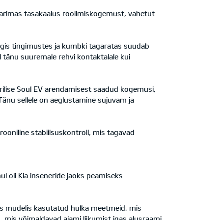
parimas tasakaalus roolimiskogemust, vahetut
gis tingimustes ja kumbki tagaratas suudab
 tänu suuremale rehvi kontaktalale kui
trilise Soul EV arendamisest saadud kogemusi,
Tänu sellele on aeglustamine sujuvam ja
ooniline stabiilsuskontroll, mis tagavad
l oli Kia inseneride jaoks peamiseks
uues mudelis kasutatud hulka meetmeid, mis
 mis võimaldavad ajami liikumist igas alusraami