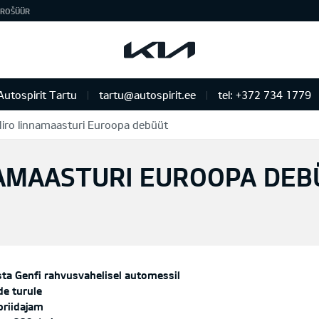
ROŠÜÜR
Autospirit Tartu
tartu@autospirit.ee
tel: +372 734 1779
Niro linnamaasturi Euroopa debüüt
NAMAASTURI EUROOPA DE
ta Genfi rahvusvahelisel automessil
de turule
briidajam