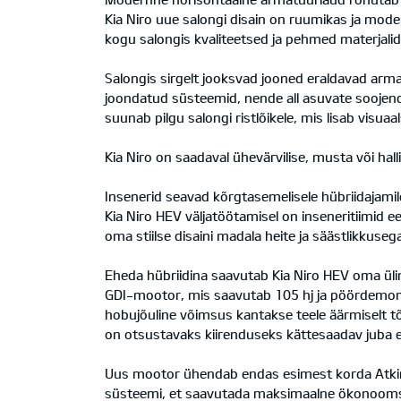
Kia Niro uue salongi disain on ruumikas ja moder
kogu salongis kvaliteetsed ja pehmed materjalid
Salongis sirgelt jooksvad jooned eraldavad armat
joondatud süsteemid, nende all asuvate soojendu
suunab pilgu salongi ristlõikele, mis lisab visu
Kia Niro on saadaval ühevärvilise, musta või halli
Insenerid seavad kõrgtasemelisele hübriidajamil
Kia Niro HEV väljatöötamisel on inseneritiimi
oma stiilse disaini madala heite ja säästlikkuse
Eheda hübriidina saavutab Kia Niro HEV oma üli
GDI-mootor, mis saavutab 105 hj ja pöördemom
hobujõuline võimsus kantakse teele äärmiselt 
on otsustavaks kiirenduseks kättesaadav juba e
Uus mootor ühendab endas esimest korda Atkinsoni
süsteemi, et saavutada maksimaalne ökonoomsu