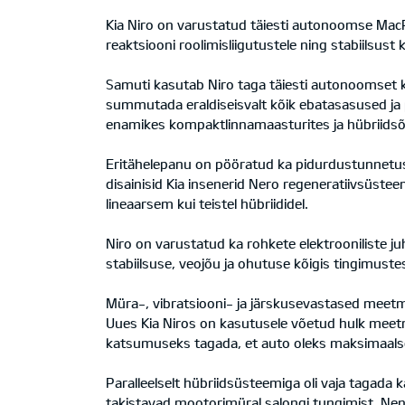
Kia Niro on varustatud täiesti autonoomse Mac
reaktsiooni roolimisliigutustele ning stabiilsust k
Samuti kasutab Niro taga täiesti autonoomset 
summutada eraldiseisvalt kõik ebatasasused ja 
enamikes kompaktlinnamaasturites ja hübriidsõ
Eritähelepanu on pööratud ka pidurdustunnetuse
disainisid Kia insenerid Nero regeneratiivsüste
lineaarsem kui teistel hübriididel.
Niro on varustatud ka rohkete elektrooniliste ju
stabiilsuse, veojõu ja ohutuse kõigis tingimuste
Müra-, vibratsiooni- ja järskusevastased meetmed
Uues Kia Niros on kasutusele võetud hulk meetme
katsumuseks tagada, et auto oleks maksimaalselt
Paralleelselt hübriidsüsteemiga oli vaja tagada
takistavad mootorimüral salongi tungimist. Nen