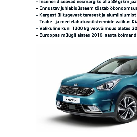
- Insenerid seavad eesmärgiks alla 89 g/km jä
- Ennustav juhiabisüsteem tõstab ökonoomsus
- Kergest ülitugevast terasest ja alumiiniumi
- Teabe- ja meelelahutussüsteemide valikus K
- Valikuline kuni 1300 kg veovõimsus alates 201
- Euroopas müügil alates 2016. aasta kolmanda