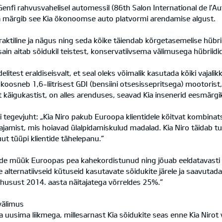
Genfi rahvusvahelisel automessil (86th Salon International de l’
ina märgib see Kia ökonoomse auto platvormi arendamise algust.
aktiline ja nägus ning seda kõike täiendab kõrgetasemelise hübriid
ain aitab sõidukil teistest, konservatiivsema välimusega hübriidi
litest eraldiseisvalt, et seal oleks võimalik kasutada kõiki vajal
 koosneb 1,6-liitrisest GDI (bensiini otsesissepritsega) mootoris
st käigukastist, on alles arenduses, seavad Kia insenerid eesmä
egevjuht: „Kia Niro pakub Euroopa klientidele köitvat kombinatsio
amist, mis hoiavad ülalpidamiskulud madalad. Kia Niro täidab t
ut tüüpi klientide tähelepanu.”
riidide müük Euroopas pea kahekordistunud ning jõuab eeldatavast
e alternatiivseid kütuseid kasutavate sõidukite järele ja saavut
usust 2014. aasta näitajatega võrreldes 25%.”
välimus
ja uusima liikmega, millesarnast Kia sõidukite seas enne Kia Nirot