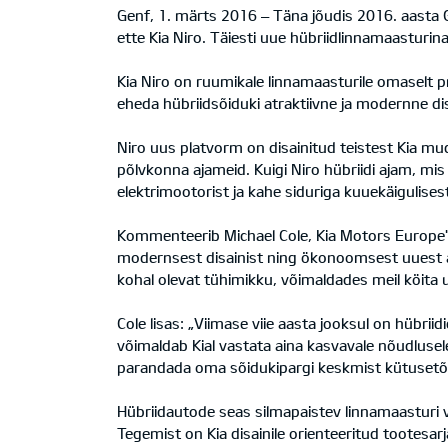
Genf, 1. märts 2016 – Täna jõudis 2016. aasta 
ette Kia Niro. Täiesti uue hübriidlinnamaastur
Kia Niro on ruumikale linnamaasturile omaselt pr
eheda hübriidsõiduki atraktiivne ja modernne dis
Niro uus platvorm on disainitud teistest Kia mude
põlvkonna ajameid. Kuigi Niro hübriidi ajam, mis
elektrimootorist ja kahe siduriga kuuekäigulise
Kommenteerib Michael Cole, Kia Motors Europe'i t
modernsest disainist ning ökonoomsest uuest aj
kohal olevat tühimikku, võimaldades meil köita u
Cole lisas: „Viimase viie aasta jooksul on hüb
võimaldab Kial vastata aina kasvavale nõudlusel
parandada oma sõidukipargi keskmist kütusetõh
Hübriidautode seas silmapaistev linnamaasturi 
Tegemist on Kia disainile orienteeritud tootesar