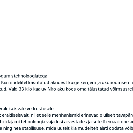
kogumistehnoloogiatega
i Kia mudelitel kasutatud akudest kõige kergem ja ökonoomsem 
ud. Vaid 33 kilo kaaluv Niro aku koos oma täiustatud võimsusre
eraldiseisvale vedrustusele
t eraldiseisvalt, nii et selle mehhanismid erinevad oluliselt tavap
übriidajami tehnoloogia vajadusi arvestades ja selle ülemaailmn
ing hea stabiilsuse, mida uutelt Kia mudelitelt alati oodata võib