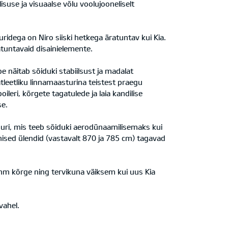
use ja visuaalse võlu voolujooneliselt
idega on Niro siiski hetkega äratuntav kui Kia.
ratuntavaid disainielemente.
e näitab sõiduki stabiilsust ja madalat
tleetliku linnamaasturina teistest praegu
leri, kõrgete tagatulede ja laia kandilise
se.
uri, mis teeb sõiduki aerodünaamilisemaks kui
mised ülendid (vastavalt 870 ja 785 cm) tagavad
m kõrge ning tervikuna väiksem kui uus Kia
vahel.