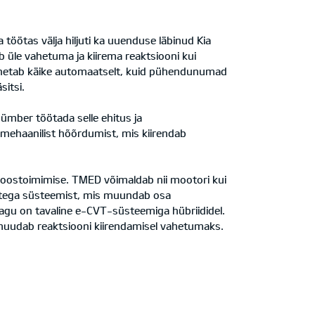
öötas välja hiljuti ka uuenduse läbinud Kia
b üle vahetuma ja kiirema reaktsiooni kui
vahetab käike automaatselt, kuid pühendunumad
sitsi.
ümber töötada selle ehitus ja
mehaanilist hõõrdumist, mis kiirendab
 koostoimimise. TMED võimaldab nii mootori kui
ustega süsteemist, mis muundab osa
agu on tavaline e-CVT-süsteemiga hübriididel.
muudab reaktsiooni kiirendamisel vahetumaks.