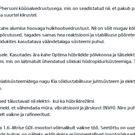
Phersoni küünalvedrustusega, mis on seadistatud nii, et pakub 
a suurtel kiirustel.
kahe alumise hoovaga hulkhoobvedrustust. Nii on sõit mugav kõi
põrutused, tagades samas hea reaktsiooni ja stabiilsuse pööretel
idukites kasutatava väändetalaga süsteemi puhul.
le. Kasutades ära kahe Optima hübriidide põlvkonna ja täiselek
emi, mis on laitmatult ühendatud sõiduki hüdropidurisüsteemiga. 
hiabisüsteemidega nagu Kia sõidustabiilsuse juhtsüsteem ja elektr
s.
 täiustavad nii elektri- kui ka hübriidrežiimi
id, et vähendada müra, vibratsiooni ja järskust (NVH). Niro puhu
 vaikne ja rafineeritud.
 ka 1,6-liitrise GDI-mootori võimalikult vaikne töö. Seetõttu on 
de hulgas on näiteks eridisainiga asümmeetrilised mootorialused,