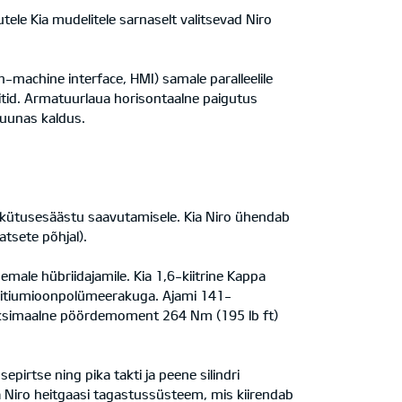
tele Kia mudelitele sarnaselt valitsevad Niro
n-machine interface, HMI) samale paralleelile
itid. Armatuurlaua horisontaalne paigutus
suunas kaldus.
 kütusesäästu saavutamisele. Kia Niro ühendab
atsete põhjal).
ale hübriidajamile. Kia 1,6-kiitrine Kappa
iitiumioonpolümeerakuga. Ajami 141-
maksimaalne pöördemoment 264 Nm (195 lb ft)
irtse ning pika takti ja peene silindri
Niro heitgaasi tagastussüsteem, mis kiirendab