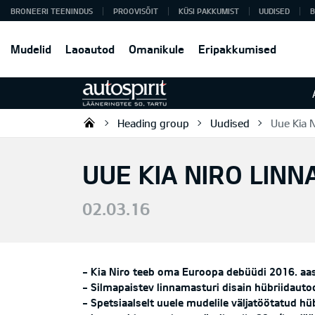
BRONEERI TEENINDUS
PROOVISÕIT
KÜSI PAKKUMIST
UUDISED
B
Mudelid
Laoautod
Omanikule
Eripakkumised
Heading group
Uudised
Uue Kia 
Autospirit Tartu OÜ
UUE KIA NIRO LIN
02.03.16
- Kia Niro teeb oma Euroopa debüüdi 2016. aas
- Silmapaistev linnamasturi disain hübriidauto
- Spetsiaalselt uuele mudelile väljatöötatud hü