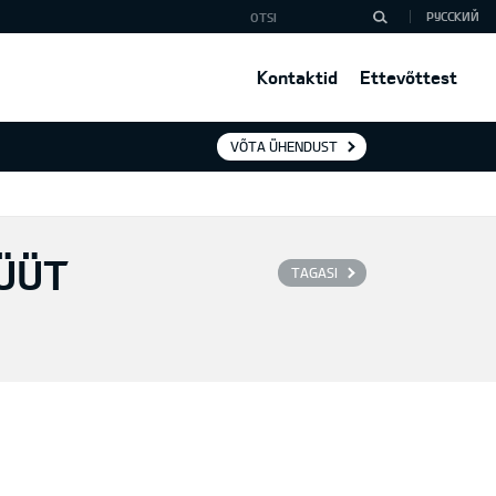
РУССКИЙ
Kontaktid
Ettevõttest
VÕTA ÜHENDUST
BÜÜT
TAGASI