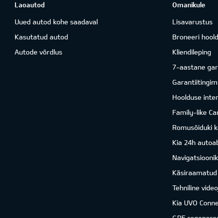
Laoautod
Omanikule
Uued autod kohe saadaval
Lisavarustus
Kasutatud autod
Broneeri hool
Autode võrdlus
Kliendileping
7-aastane gar
Garantiitingi
Hoolduse inter
Family-like Ca
Romusõiduki k
Kia 24h autoab
Navigatsiooni
Käsiraamatud
Tehniline vide
Kia UVO Conne
GPF regenere