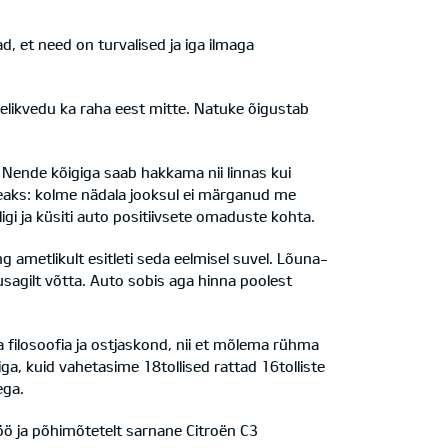
d, et need on turvalised ja iga ilmaga
nelikvedu ka raha eest mitte. Natuke õigustab
 Nende kõigiga saab hakkama nii linnas kui
d heaks: kolme nädala jooksul ei märganud me
igi ja küsiti auto positiivsete omaduste kohta.
ng ametlikult esitleti seda eelmisel suvel. Lõuna-
agilt võtta. Auto sobis aga hinna poolest
 filosoofia ja ostjaskond, nii et mõlema rühma
a, kuid vahetasime 18tollised rattad 16tolliste
ega.
öö ja põhimõtetelt sarnane Citroën C3