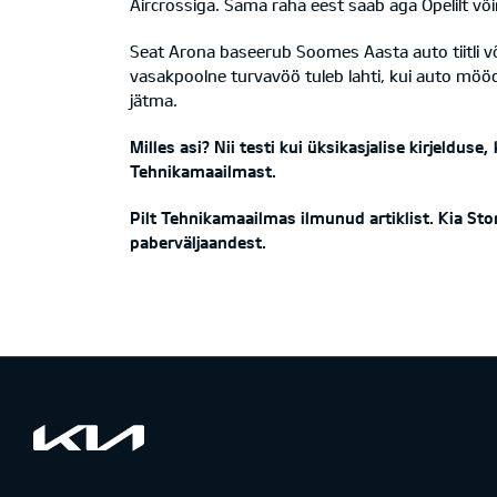
Aircrossiga. Sama raha eest saab aga Opelilt võ
Seat Arona baseerub Soomes Aasta auto tiitli võ
vasakpoolne turvavöö tuleb lahti, kui auto mööd
jätma.
Milles asi? Nii testi kui üksikasjalise kirjeld
Tehnikamaailmast.
Pilt Tehnikamaailmas ilmunud artiklist. Kia S
paberväljaandest.