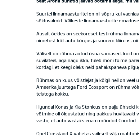
Seat Arona punktid jäävad ootama aega, mil va
Suurtel linnamaasturitel on nii sõpru kui vaenla
sõiduvalmid. Väikeste linnamaasturite omadused 
Ausalt öeldes on seekordset testirühma linnamaa
nimetust küll auto kõrgus ja suurem kliirens, nii 
Väliselt on rühma autod üsna sarnased, kuid om
suvilateel, aga nagu ikka, tuleb mõni toime pare
kordagi, et keegi oleks neid pahakspaneva pilgug
Rühmas on kuus võistlejat ja kõigil neil on veel u
Ameerika juurtega Ford Ecosport on rühma võim
teistega kokku.
Hyundai Konas ja Kia Stonicus on palju ühiseid 
võtmine oli õigustatud ning pakkus huvitavaid v
vastu, et auto vastaks enam müüdud Comfort-pa
Opel Crossland X vahetas vaikselt välja mahtuni