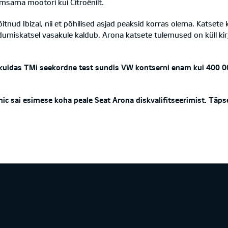
imsama mootori kui Citroënilt.
itnud Ibizal, nii et põhilised asjad peaksid korras olema. Katset
umiskatsel vasakule kaldub. Arona katsete tulemused on küll kir
use, kuidas TMi seekordne test sundis VW kontserni enam kui 400 0
tonic sai esimese koha peale Seat Arona diskvalifitseerimist. 