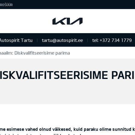
ROŠÜÜR
Autospirit Tartu
tartu@autospirit.ee
tel: +372 734 1779
aailm: Diskvalifitseerisime parima
ISKVALIFITSEERISIME PAR
lme esimese vahed olnud väikesed, kuid paraku olime sunnitud 