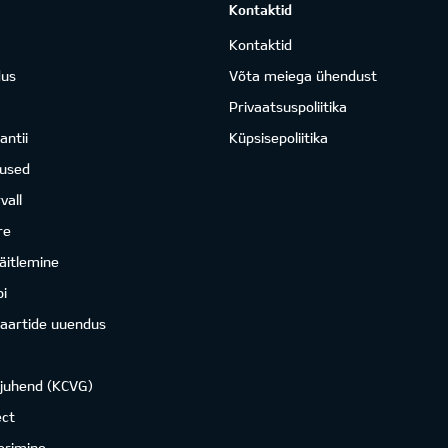
Kontaktid
Kontaktid
dus
Võta meiega ühendust
Privaatsuspoliitika
antii
Küpsisepoliitika
mused
vall
re
äitlemine
i
kaartide uuendus
ojuhend (KCVG)
ct
erimine