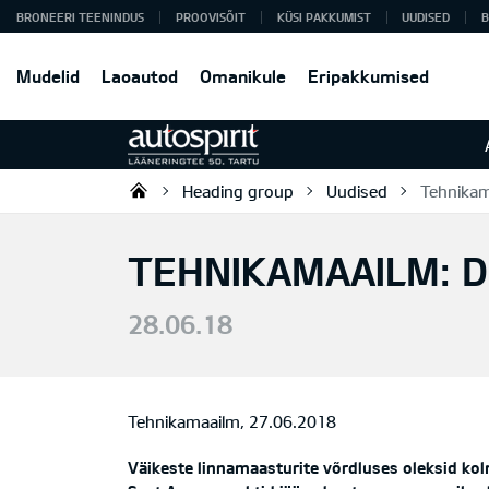
BRONEERI TEENINDUS
PROOVISÕIT
KÜSI PAKKUMIST
UUDISED
B
Mudelid
Laoautod
Omanikule
Eripakkumised
Heading group
Uudised
Tehnikam
Autospirit Tartu OÜ
TEHNIKAMAAILM: D
28.06.18
Tehnikamaailm, 27.06.2018
Väikeste linnamaasturite võrdluses oleksid ko