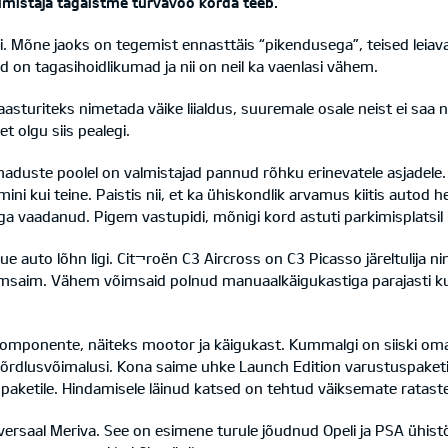
lmistaja tagaistme turvavöö korda teeb.
si. Mõne jaoks on tegemist ennasttäis “pikendusega”, teised leiava
on tagasihoidlikumad ja nii on neil ka vaenlasi vähem.
sturiteks nimetada väike liialdus, suuremale osale neist ei saa 
et olgu siis pealegi.
aduste poolel on valmistajad pannud rõhku erinevatele asjadele.
mini kui teine. Paistis nii, et ka ühiskondlik arvamus kiitis auto
a vaadanud. Pigem vastupidi, mõnigi kord astuti parkimisplatsil l
ue auto lõhn ligi. Cit¬roën C3 Aircross on C3 Picasso järeltulija ni
saim. Vähem võimsaid polnud manuaalkäigukastiga parajasti kus
komponente, näiteks mootor ja käigukast. Kummalgi on siiski oma
õrdlusvõimalusi. Kona saime uhke Launch Edition varustuspaketig
ketile. Hindamisele läinud katsed on tehtud väiksemate ratast
versaal Meriva. See on esimene turule jõudnud Opeli ja PSA ühist