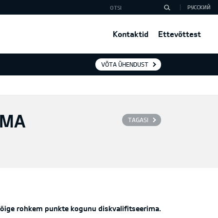
РУССКИЙ
Kontaktid
Ettevõttest
VÕTA ÜHENDUST
IMA
TAGASI
kõige rohkem punkte kogunu diskvalifitseerima.