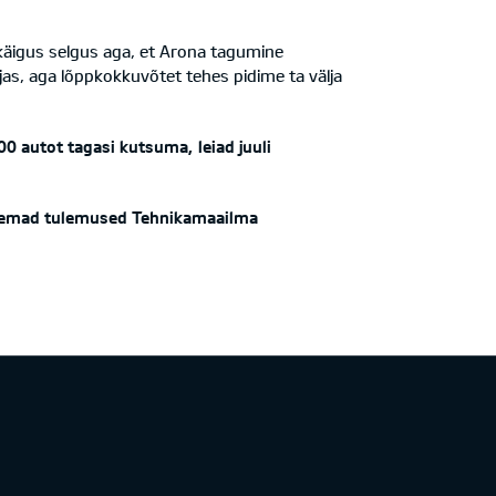
e käigus selgus aga, et Arona tagumine
jas, aga lõppkokkuvõtet tehes pidime ta välja
00 autot tagasi kutsuma, leiad juuli
Täpsemad tulemused Tehnikamaailma