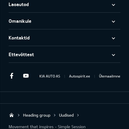
Laoautod
Omanikule
Kontaktid
Ettevõttest
Facebook
Youtube
KIA AUTO AS
Autospirit.ee
Ülemaailmne
Heading group
Uudised
Autospirit Tartu OÜ
Movement that inspires - Simple Session