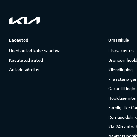
Laoautod
Omanikule
Uued autod kohe saadaval
Lisavarustus
Kasutatud autod
Broneeri hool
Autode võrdlus
Kliendileping
7-aastane gar
Garantiitingi
Hoolduse inter
Family-like Ca
Romusõiduki k
Kia 24h autoab
Navigatsiooni