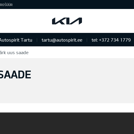
ROŠÜÜR
Autospirit Tartu
tartu@autospirit.ee
tel: +372 734 1779
ärk uus saade
SAADE