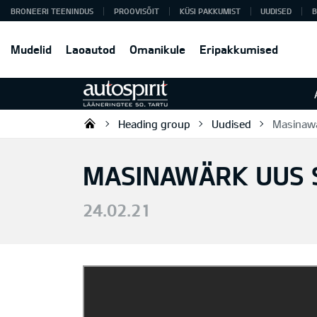
BRONEERI TEENINDUS
PROOVISÕIT
KÜSI PAKKUMIST
UUDISED
B
Mudelid
Laoautod
Omanikule
Eripakkumised
Heading group
Uudised
Masinaw
Autospirit Tartu OÜ
MASINAWÄRK UUS 
24.02.21