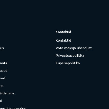
Kontaktid
Kontaktid
dus
Võta meiega ühendust
Privaatsuspoliitika
antii
Küpsisepoliitika
mused
vall
re
äitlemine
i
kaartide uuendus