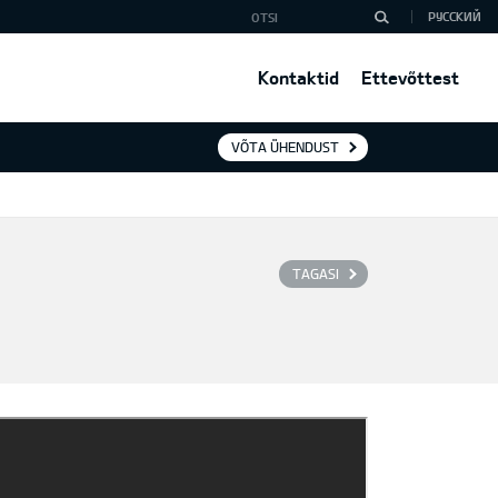
РУССКИЙ
Kontaktid
Ettevõttest
VÕTA ÜHENDUST
TAGASI