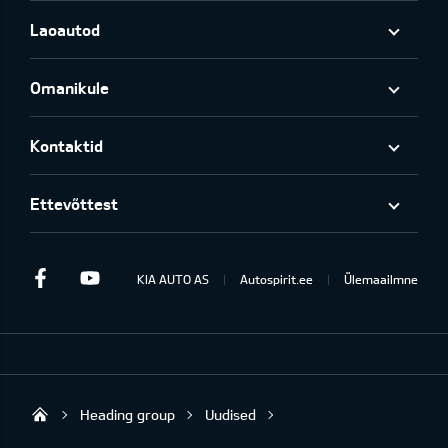
Laoautod
Omanikule
Kontaktid
Ettevõttest
Facebook
Youtube
KIA AUTO AS
Autospirit.ee
Ülemaailmne
Heading group
Uudised
Autospirit Tartu OÜ