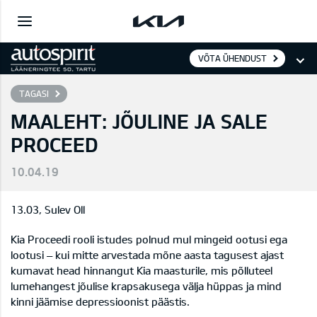
VÕTA ÜHENDUST
TAGASI
MAALEHT: JÕULINE JA SALE
PROCEED
10.04.19
13.03, Sulev Oll
Kia Proceedi rooli istudes polnud mul mingeid ootusi ega
lootusi – kui mitte arvestada mõne aasta tagusest ajast
kumavat head hinnangut Kia maasturile, mis põlluteel
lumehangest jõulise krapsakusega välja hüppas ja mind
kinni jäämise depressioonist päästis.