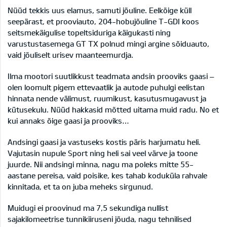
Nüüd tekkis uus elamus, samuti jõuline. Eelkõige küll
seepärast, et prooviauto, 204-hobujõuline T-GDI koos
seitsmekäigulise topeltsiduriga käigukasti ning
varustustasemega GT TX polnud mingi argine sõiduauto,
vaid jõuliselt urisev maanteemurdja.
Ilma mootori suutlikkust teadmata andsin prooviks gaasi –
olen loomult pigem ettevaatlik ja autode puhulgi eelistan
hinnata nende välimust, ruumikust, kasutusmugavust ja
kütusekulu. Nüüd hakkasid mõtted uitama muid radu. No et
kui annaks õige gaasi ja prooviks…
Andsingi gaasi ja vastuseks kostis päris harjumatu heli.
Vajutasin nupule Sport ning heli sai veel värve ja toone
juurde. Nii andsingi minna, nagu ma poleks mitte 55-
aastane pereisa, vaid poisike, kes tahab koduküla rahvale
kinnitada, et ta on juba meheks sirgunud.
Muidugi ei proovinud ma 7,5 sekundiga nullist
sajakilomeetrise tunnikiiruseni jõuda, nagu tehnilised