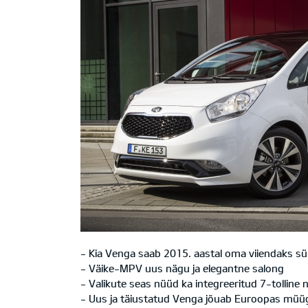
- Kia Venga saab 2015. aastal oma viiendaks s
- Väike-MPV uus nägu ja elegantne salong
- Valikute seas nüüd ka integreeritud 7-tolline 
- Uus ja täiustatud Venga jõuab Euroopas müüg