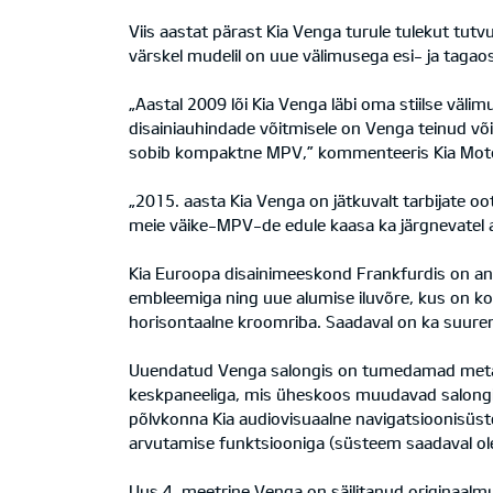
Viis aastat pärast Kia Venga turule tulekut tut
värskel mudelil on uue välimusega esi- ja tagao
„Aastal 2009 lõi Kia Venga läbi oma stiilse väl
disainiauhindade võitmisele on Venga teinud või
sobib kompaktne MPV,” kommenteeris Kia Motor
„2015. aasta Kia Venga on jätkuvalt tarbijate oo
meie väike-MPV-de edule kaasa ka järgnevatel aa
Kia Euroopa disainimeeskond Frankfurdis on an
embleemiga ning uue alumise iluvõre, kus on 
horisontaalne kroomriba. Saadaval on ka suurem
Uuendatud Venga salongis on tumedamad metallist
keskpaneeliga, mis üheskoos muudavad salongi 
põlvkonna Kia audiovisuaalne navigatsioonisüst
arvutamise funktsiooniga (süsteem saadaval ole
Uus 4-meetrine Venga on säilitanud originaalm