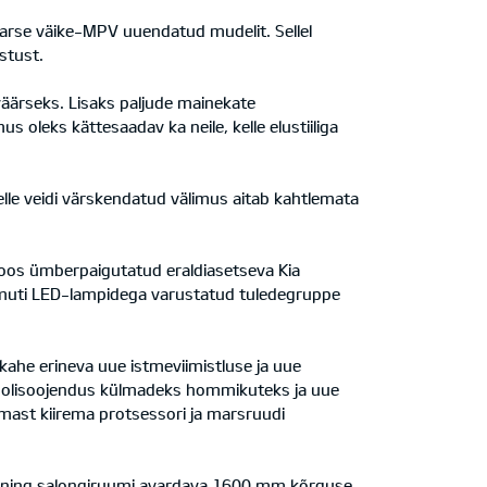
laarse väike-MPV uuendatud mudelit. Sellel
stust.
uväärseks. Lisaks paljude mainekate
 oleks kättesaadav ka neile, kelle elustiiliga
elle veidi värskendatud välimus aitab kahtlemata
oos ümberpaigutatud eraldiasetseva Kia
amuti LED-lampidega varustatud tuledegruppe
kahe erineva uue istmeviimistluse ja uue
roolisoojendus külmadeks hommikuteks ja uue
mast kiirema protsessori ja marsruudi
m) ning salongiruumi avardava 1600 mm kõrguse