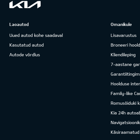
Laoautod
Omanikule
Uued autod kohe saadaval
Lisavarustus
Kasutatud autod
Broneeri hool
Autode võrdlus
Kliendileping
7-aastane gar
Garantiitingi
Hoolduse inter
Family-like Ca
Romusõiduki k
Kia 24h autoab
Navigatsiooni
Käsiraamatud