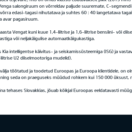
Venga salongiruum on võrreldav paljude suuremate, C-segmendi sõ
ra edasi-tagasi nihutatava ja suhtes 60 : 40 langetatava tagais
ja avar pagasiruum.
ta Vengat kuni kuue 1,4-liitrise ja 1,6-liitrise bensiini- või diis
kastiga või neljakäigulise automaatkäigukastiga.
Kia intelligentse käivitus- ja seiskamissüsteemiga (ISG) ja vast
iitrise U2 diiselmootoriga mudelid).
d, välja töötatud ja toodetud Euroopas ja Euroopa klientidele, on
, ning seda on praeguseks müüdud rohkem kui 150 000 üksust, nei
na tehases Slovakkias, jõuab kõikjal Euroopas eeldatavasti müügil