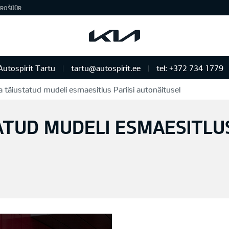
ROŠÜÜR
Autospirit Tartu
tartu@autospirit.ee
tel: +372 734 1779
 täiustatud mudeli esmaesitlus Pariisi autonäitusel
ATUD MUDELI ESMAESITLUS