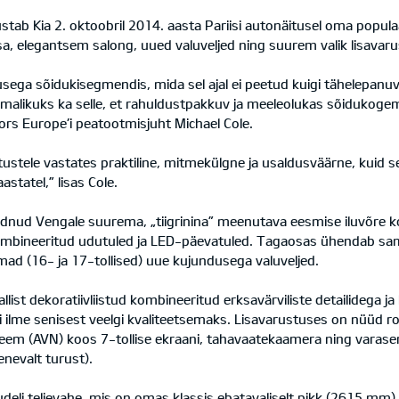
vustab Kia 2. oktoobril 2014. aasta Pariisi autonäitusel oma popu
sa, elegantsem salong, uued valuveljed ning suurem valik lisavaru
imusega sõidukisegmendis, mida sel ajal ei peetud kuigi tähelepan
malikuks ka selle, et rahuldustpakkuv ja meeleolukas sõidukogemus
s Europe’i peatootmisjuht Michael Cole.
tustele vastates praktiline, mitmekülgne ja usaldusväärne, kuid s
statel,” lisas Cole.
dnud Vengale suurema, „tiigrinina” meenutava eesmise iluvõre k
kombineeritud udutuled ja LED-päevatuled. Tagaosas ühendab s
ad (16- ja 17-tollised) uue kujundusega valuveljed.
 dekoratiivliistud kombineeritud erksavärviliste detailidega ja 
ilme senisest veelgi kvaliteetsemaks. Lisavarustuses on nüüd 
eem (AVN) koos 7-tollise ekraani, tahavaatekaamera ning varase
nevalt turust).
udeli teljevahe, mis on omas klassis ebatavaliselt pikk (2615 m