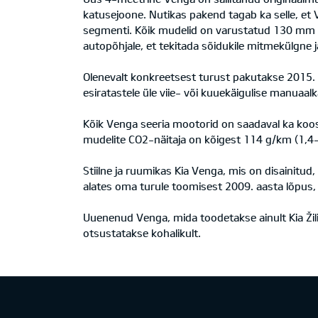
katusejoone. Nutikas pakend tagab ka selle, et 
segmenti. Kõik mudelid on varustatud 130 mm võr
autopõhjale, et tekitada sõidukile mitmekülgne 
Olenevalt konkreetsest turust pakutakse 2015. aas
esiratastele üle viie- või kuuekäigulise manuaal
Kõik Venga seeria mootorid on saadaval ka koos 
mudelite CO2-näitaja on kõigest 114 g/km (1,4-l
Stiilne ja ruumikas Kia Venga, mis on disainitu
alates oma turule toomisest 2009. aasta lõpus
Uuenenud Venga, mida toodetakse ainult Kia Žili
otsustatakse kohalikult.