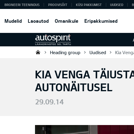
BRONEERI TEENINDUS
PROOVISÕIT
KÜSI PAKKUMIST
UUDISED
B
Mudelid
Laoautod
Omanikule
Eripakkumised
Heading group
Uudised
Kia Venga
Autospirit Tartu OÜ
KIA VENGA TÄIUST
AUTONÄITUSEL
29.09.14