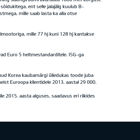
idukitega, ent selle jalajälg kuulub B-
tmega, mille saab lasta ka alla otse
elmootoriga, mille 77 hj kuni 128 hj kantakse
avad Euro 5 heitmestandarditele. ISG-ga
 olnud Korea kaubamärgi üliedukas toode juba
st Euroopa klientidele 2013. aastal 29 000.
e 2015. aasta alguses, saadavus eri riikides