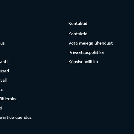
Kontaktid
Kontaktid
dus
Võta meiega ühendust
Privaatsuspoliitika
antii
Küpsisepoliitika
mused
vall
re
äitlemine
i
kaartide uuendus