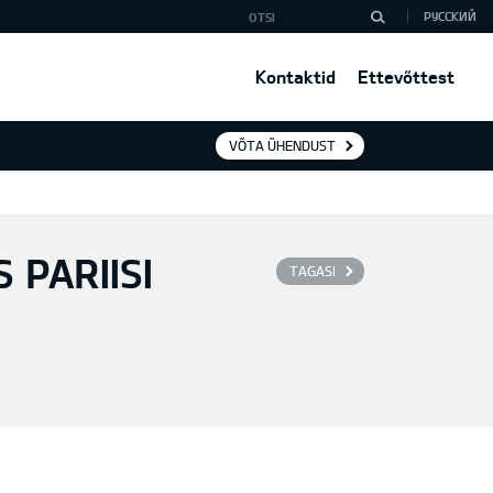
РУССКИЙ
Kontaktid
Ettevõttest
VÕTA ÜHENDUST
 PARIISI
TAGASI