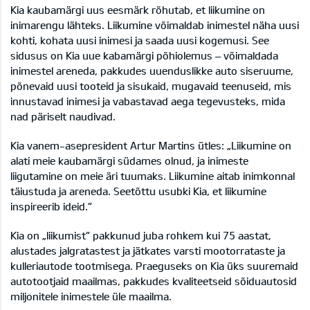
Kia kaubamärgi uus eesmärk rõhutab, et liikumine on
inimarengu lähteks. Liikumine võimaldab inimestel näha uusi
kohti, kohata uusi inimesi ja saada uusi kogemusi. See
sidusus on Kia uue kabamärgi põhiolemus – võimaldada
inimestel areneda, pakkudes uuenduslikke auto siseruume,
põnevaid uusi tooteid ja sisukaid, mugavaid teenuseid, mis
innustavad inimesi ja vabastavad aega tegevusteks, mida
nad päriselt naudivad.
Kia vanem-asepresident Artur Martins ütles: „Liikumine on
alati meie kaubamärgi südames olnud, ja inimeste
liigutamine on meie äri tuumaks. Liikumine aitab inimkonnal
täiustuda ja areneda. Seetõttu usubki Kia, et liikumine
inspireerib ideid.“
Kia on „liikumist“ pakkunud juba rohkem kui 75 aastat,
alustades jalgratastest ja jätkates varsti mootorrataste ja
kulleriautode tootmisega. Praeguseks on Kia üks suuremaid
autotootjaid maailmas, pakkudes kvaliteetseid sõiduautosid
miljonitele inimestele üle maailma.