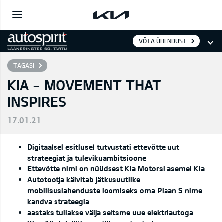
VÕTA ÜHENDUST
TAGASI
KIA - MOVEMENT THAT
INSPIRES
17.01.21
Digitaalsel esitlusel tutvustati ettevõtte uut
strateegiat ja tulevikuambitsioone
Ettevõtte nimi on nüüdsest Kia Motorsi asemel Kia
Autotootja käivitab jätkusuutlike
mobiilsuslahenduste loomiseks oma Plaan S nime
kandva strateegia
aastaks tullakse välja seitsme uue elektriautoga