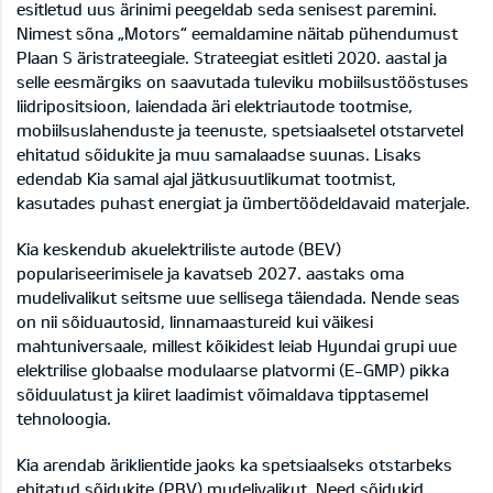
esitletud uus ärinimi peegeldab seda senisest paremini.
Nimest sõna „Motors“ eemaldamine näitab pühendumust
Plaan S äristrateegiale. Strateegiat esitleti 2020. aastal ja
selle eesmärgiks on saavutada tuleviku mobiilsustööstuses
liidripositsioon, laiendada äri elektriautode tootmise,
mobiilsuslahenduste ja teenuste, spetsiaalsetel otstarvetel
ehitatud sõidukite ja muu samalaadse suunas. Lisaks
edendab Kia samal ajal jätkusuutlikumat tootmist,
kasutades puhast energiat ja ümbertöödeldavaid materjale.
Kia keskendub akuelektriliste autode (BEV)
populariseerimisele ja kavatseb 2027. aastaks oma
mudelivalikut seitsme uue sellisega täiendada. Nende seas
on nii sõiduautosid, linnamaastureid kui väikesi
mahtuniversaale, millest kõikidest leiab Hyundai grupi uue
elektrilise globaalse modulaarse platvormi (E-GMP) pikka
sõiduulatust ja kiiret laadimist võimaldava tipptasemel
tehnoloogia.
Kia arendab äriklientide jaoks ka spetsiaalseks otstarbeks
ehitatud sõidukite (PBV) mudelivalikut. Need sõidukid