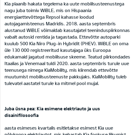
Kia plaanib hakata tegelema ka uute mobiilsusteenustega
nagu juba toimiv WiBLE, mis on Hispaania
energiaettevõttega Repsol kahasse loodud
autojagamisteenus Madridis. 2018. aasta septembris
alustanud WiBLE võimaldab kasutajatel teeninduspiirkonnas
vabalt autosid rentida ja tagastada. Ettevõtte autoparki
kuulub 500 Kia Niro Plug-in Hybridit (PHEV). WiBLE on oma
üle 130 000 registreeritud kasutajaga üks Euroopa
edukamaid jagatud mobiilsuse skeeme. Teatud piirkondades
Itaalias ja Venemaal tuldi 2020. aasta septembris turule uue
teenusega nimega KiaMobility, mis kiirendab ettevõtte
muutumist mobiilsusteenuste pakkujaks. KiaMobility tuleb
tulevatel aastatel turule ka mitmel pool mujal.
Juba üsna pea: Kia esimene elektriauto ja uus
disainifilosoofia
aasta esimeses kvartalis esitletakse esimest Kia uue
põlvkonna elektriautot, mis kehastab Kia fookuse liikumist