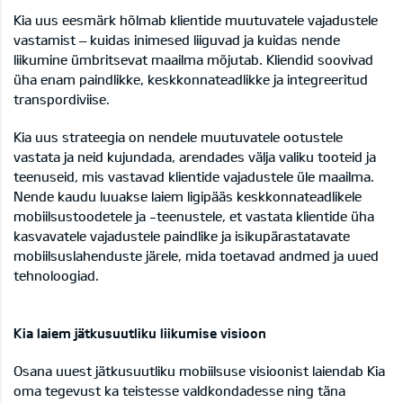
Kia uus eesmärk hõlmab klientide muutuvatele vajadustele
vastamist – kuidas inimesed liiguvad ja kuidas nende
liikumine ümbritsevat maailma mõjutab. Kliendid soovivad
üha enam paindlikke, keskkonnateadlikke ja integreeritud
transpordiviise.
Kia uus strateegia on nendele muutuvatele ootustele
vastata ja neid kujundada, arendades välja valiku tooteid ja
teenuseid, mis vastavad klientide vajadustele üle maailma.
Nende kaudu luuakse laiem ligipääs keskkonnateadlikele
mobiilsustoodetele ja -teenustele, et vastata klientide üha
kasvavatele vajadustele paindlike ja isikupärastatavate
mobiilsuslahenduste järele, mida toetavad andmed ja uued
tehnoloogiad.
Kia laiem jätkusuutliku liikumise visioon
Osana uuest jätkusuutliku mobiilsuse visioonist laiendab Kia
oma tegevust ka teistesse valdkondadesse ning täna