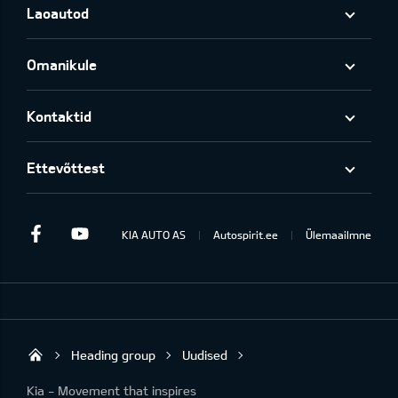
Laoautod
Omanikule
Kontaktid
Ettevõttest
Facebook
Youtube
KIA AUTO AS
Autospirit.ee
Ülemaailmne
Heading group
Uudised
Autospirit Tartu OÜ
Kia - Movement that inspires