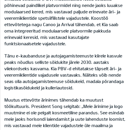
põhinevad paindlikel platvormidel ning nende jaoks luuakse
modulaarsed kered, mis vastavad paljude erinevate äri- ja
veeremiklientide spetsiifilistele vajadustele. Koostöö
ettevõtetega nagu Canoo ja Arrival tähendab, et Kia saab
oma integreeritud modulaarsele platvormile pakkuda
erinevaid keresid, mis vastavad kasutajate
funktsionaalsetele vajadustele.
Tänu e-kaubanduse ja autojagamisteenuste kiirele kasvule
peaks nõudlus selliste sõidukite järele 2030. aastaks
viiekordseks kasvama. Kia PBV-d ehitatakse täpselt äri- ja
veeremiklientide vajadusele vastavaks. Näiteks võib nende
seas olla autojagamisteenuse sõidukeid, madala põrandaga
logistikasõidukeid ja kulleriautosid.
Muutus ettevõtte ärinimes tähendab ka muutust
töökultuuris. President Song selgitab: „Meie ärinime ja logo
muutmine ei ole pelgalt kosmeetiline parandus. See esindab
meie jaoks horisondi laiendamist ja uute lahenduste loomist,
mis vastavad meie klientide vajadustele üle maailma ja