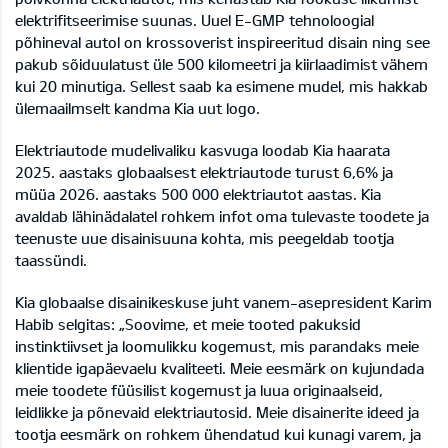
elektrifitseerimise suunas. Uuel E-GMP tehnoloogial
põhineval autol on krossoverist inspireeritud disain ning see
pakub sõiduulatust üle 500 kilomeetri ja kiirlaadimist vähem
kui 20 minutiga. Sellest saab ka esimene mudel, mis hakkab
ülemaailmselt kandma Kia uut logo.
Elektriautode mudelivaliku kasvuga loodab Kia haarata
2025. aastaks globaalsest elektriautode turust 6,6% ja
müüa 2026. aastaks 500 000 elektriautot aastas. Kia
avaldab lähinädalatel rohkem infot oma tulevaste toodete ja
teenuste uue disainisuuna kohta, mis peegeldab tootja
taassündi.
Kia globaalse disainikeskuse juht vanem-asepresident Karim
Habib selgitas: „Soovime, et meie tooted pakuksid
instinktiivset ja loomulikku kogemust, mis parandaks meie
klientide igapäevaelu kvaliteeti. Meie eesmärk on kujundada
meie toodete füüsilist kogemust ja luua originaalseid,
leidlikke ja põnevaid elektriautosid. Meie disainerite ideed ja
tootja eesmärk on rohkem ühendatud kui kunagi varem, ja