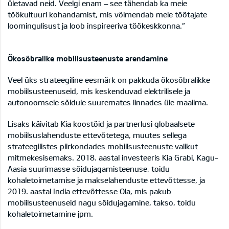
ületavad neid. Veelgi enam – see tähendab ka meie
töökultuuri kohandamist, mis võimendab meie töötajate
loomingulisust ja loob inspireeriva töökeskkonna.“
Ökosõbralike mobiilsusteenuste arendamine
Veel üks strateegiline eesmärk on pakkuda ökosõbralikke
mobiilsusteenuseid, mis keskenduvad elektrilisele ja
autonoomsele sõidule suuremates linnades üle maailma.
Lisaks käivitab Kia koostöid ja partnerlusi globaalsete
mobiilsuslahenduste ettevõtetega, muutes sellega
strateegilistes piirkondades mobiilsusteenuste valikut
mitmekesisemaks. 2018. aastal investeeris Kia Grabi, Kagu-
Aasia suurimasse sõidujagamisteenuse, toidu
kohaletoimetamise ja makselahenduste ettevõttesse, ja
2019. aastal India ettevõttesse Ola, mis pakub
mobiilsusteenuseid nagu sõidujagamine, takso, toidu
kohaletoimetamine jpm.