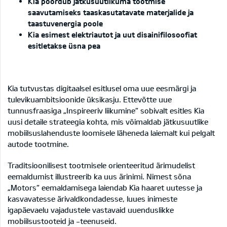
Kia pöördub jätkusuutlikuma tootmise
saavutamiseks taaskasutatavate materjalide ja
taastuvenergia poole
Kia esimest elektriautot ja uut disainifilosoofiat
esitletakse üsna pea
Kia tutvustas digitaalsel esitlusel oma uue eesmärgi ja
tulevikuambitsioonide üksikasju. Ettevõtte uue
tunnusfraasiga „Inspireeriv liikumine“ sobivalt esitles Kia
uusi detaile strateegia kohta, mis võimaldab jätkusuutlike
mobiilsuslahenduste loomisele läheneda laiemalt kui pelgalt
autode tootmine.
Traditsioonilisest tootmisele orienteeritud ärimudelist
eemaldumist illustreerib ka uus ärinimi. Nimest sõna
„Motors“ eemaldamisega laiendab Kia haaret uutesse ja
kasvavatesse ärivaldkondadesse, luues inimeste
igapäevaelu vajadustele vastavaid uuenduslikke
mobiilsustooteid ja -teenuseid.