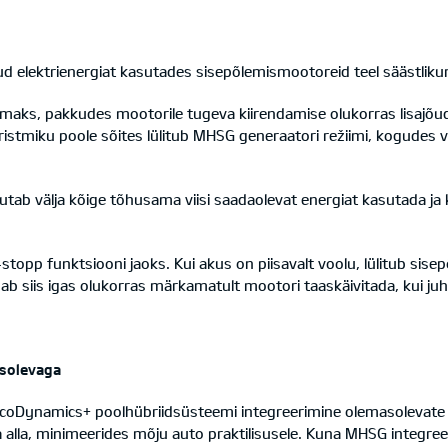
ud elektrienergiat kasutades sisepõlemismootoreid teel säästl
jemaks, pakkudes mootorile tugeva kiirendamise olukorras lisaj
istmiku poole sõites lülitub MHSG generaatori režiimi, kogudes v
vutab välja kõige tõhusama viisi saadaolevat energiat kasutada 
stopp funktsiooni jaoks. Kui akus on piisavalt voolu, lülitub si
b siis igas olukorras märkamatult mootori taaskäivitada, kui juht
asolevaga
oDynamics+ poolhübriidsüsteemi integreerimine olemasolevate au
lla, minimeerides mõju auto praktilisusele. Kuna MHSG integreeru