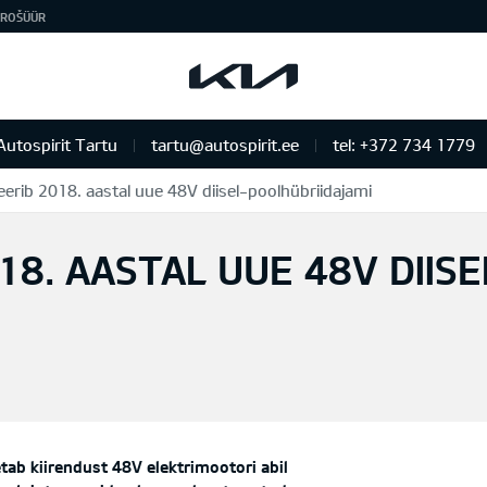
ROŠÜÜR
Autospirit Tartu
tartu@autospirit.ee
tel: +372 734 1779
eerib 2018. aastal uue 48V diisel-poolhübriidajami
18. AASTAL UUE 48V DIISE
ab kiirendust 48V elektrimootori abil