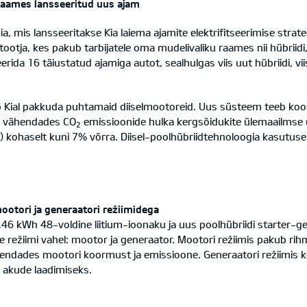
 raames lansseeritud uus ajam
 mis lansseeritakse Kia laiema ajamite elektrifitseerimise strat
tja, kes pakub tarbijatele oma mudelivaliku raames nii hübriidi, p
da 16 täiustatud ajamiga autot, sealhulgas viis uut hübriidi, viis 
Kial pakkuda puhtamaid diiselmootoreid. Uus süsteem teeb koostö
a, vähendades CO
emissioonide hulka kergsõidukite ülemaailmse
2
) kohaselt kuni 7% võrra. Diisel-poolhübriidtehnoloogia kasutus
otori ja generaatori režiimidega
6 kWh 48-voldine liitium-ioonaku ja uus poolhübriidi starter-gene
režiimi vahel: mootor ja generaator. Mootori režiimis pakub rih
endades mootori koormust ja emissioone. Generaatori režiimis 
a akude laadimiseks.