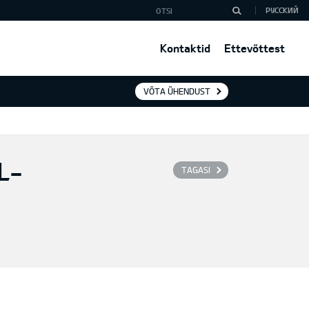
РУССКИЙ
Kontaktid
Ettevõttest
VÕTA ÜHENDUST
L-
TAGASI