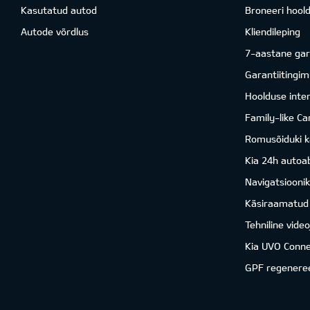
Kasutatud autod
Broneeri hool
Autode võrdlus
Kliendileping
7-aastane gar
Garantiitingi
Hoolduse inter
Family-like Ca
Romusõiduki k
Kia 24h autoab
Navigatsiooni
Käsiraamatud
Tehniline vide
Kia UVO Conne
GPF regenere