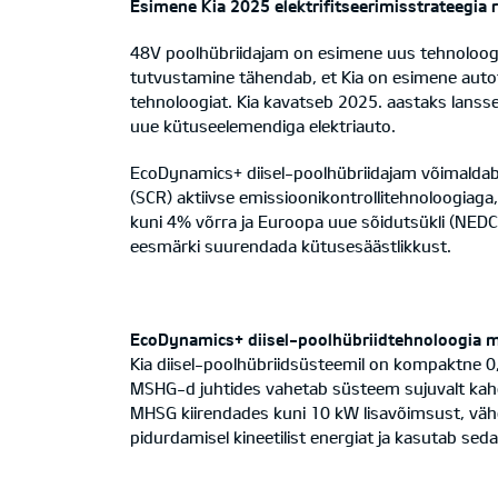
Esimene Kia 2025 elektrifitseerimisstrateegia
48V poolhübriidajam on esimene uus tehnoloogia,
tutvustamine tähendab, et Kia on esimene autotoo
tehnoloogiat. Kia kavatseb 2025. aastaks lansseeri
uue kütuseelemendiga elektriauto.
EcoDynamics+ diisel-poolhübriidajam võimaldab 
(SCR) aktiivse emissioonikontrollitehnoloogiag
kuni 4% võrra ja Euroopa uue sõidutsükli (NEDC
eesmärki suurendada kütusesäästlikkust.
EcoDynamics+ diisel-poolhübriidtehnoloogia mo
Kia diisel-poolhübriidsüsteemil on kompaktne 0,4
MSHG-d juhtides vahetab süsteem sujuvalt kahe 
MHSG kiirendades kuni 10 kW lisavõimsust, väh
pidurdamisel kineetilist energiat ja kasutab sed