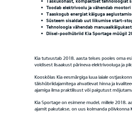
Taskukohast, kompaktset tehnoloogiat s
Toodab elektrivoolu ja vähendab mootori
Taaskogub energiat käiguga aeglustamise
Süsteem sisaldab uut liikumise start-sto
Tehnoloogia vähendab manuaalkäigukast
Diisel-poolhübriid Kia Sportage müügil 20
Kia tutvustab 2018. aasta teises pooles oma e
voldisest lisaakust pärineva elektrivooluga ja p
Kooskõlas Kia eesmärgiga luua laiale ostjasko
täishübriidajamitega ahvatlevat hinna ja kvali
ajamiga ilma praktilisust või paigutust mõjutam
Kia Sportage on esimene mudel, millele 2018. aas
ajamit pakutakse, on uus kolmanda põlvkonna K