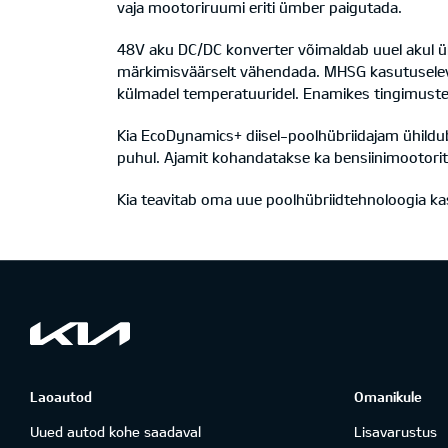
vaja mootoriruumi eriti ümber paigutada.
48V aku DC/DC konverter võimaldab uuel akul ü
märkimisväärselt vähendada. MHSG kasutuselevõ
külmadel temperatuuridel. Enamikes tingimustes
Kia EcoDynamics+ diisel-poolhübriidajam ühildub
puhul. Ajamit kohandatakse ka bensiinimootorit
Kia teavitab oma uue poolhübriidtehnoloogia ka
Laoautod
Omanikule
Uued autod kohe saadaval
Lisavarustus