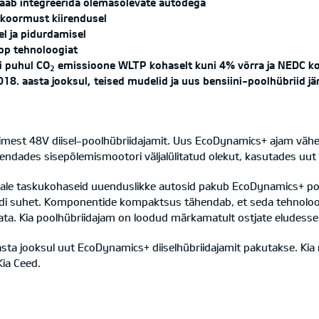
aab integreerida olemasolevate autodega
 koormust kiirendusel
l ja pidurdamisel
pp tehnoloogiat
i puhul CO
emissioone WLTP kohaselt kuni 4% võrra ja NEDC ko
2
18. aasta jooksul, teised mudelid ja uus bensiini-poolhübriid j
simest 48V diisel-poolhübriidajamit. Uus EcoDynamics+ ajam vä
ikendades sisepõlemismootori väljalülitatud olekut, kasutades uut 
nnale taskukohaseid uuenduslikke autosid pakub EcoDynamics+ po
teedi suhet. Komponentide kompaktsus tähendab, et seda tehnoloog
ata. Kia poolhübriidajam on loodud märkamatult ostjate eludesse 
ta jooksul uut EcoDynamics+ diiselhübriidajamit pakutakse. Kia mu
ia Ceed.