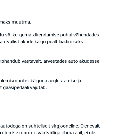
ikumaks muutma.
õudu või kergema kiirendamise puhul vähendades
äntvõllist akude käigu pealt laadimiseks
ja kohandub vastavalt, arvestades auto akudesse
sepõlemismootor käiguga aeglustamise ja
 gaasipedaali vajutab.
todega on suhteliselt sirgjooneline. Olenevalt
b otse mootori väntvõlliga rihma abil, ei ole