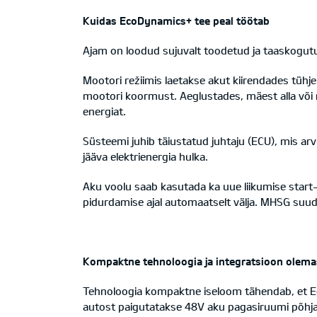
Kuidas EcoDynamics+ tee peal töötab
Ajam on loodud sujuvalt toodetud ja taaskogut
Mootori režiimis laetakse akut kiirendades tüh
mootori koormust. Aeglustades, mäest alla või r
energiat.
Süsteemi juhib täiustatud juhtaju (ECU), mis ar
jääva elektrienergia hulka.
Aku voolu saab kasutada ka uue liikumise start-
pidurdamise ajal automaatselt välja. MHSG suuda
Kompaktne tehnoloogia ja integratsioon olem
Tehnoloogia kompaktne iseloom tähendab, et Ec
autost paigutatakse 48V aku pagasiruumi põhja a