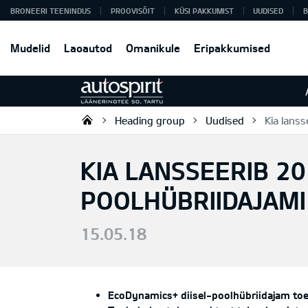
BRONEERI TEENINDUS
PROOVISÕIT
KÜSI PAKKUMIST
UUDISED
B
Mudelid
Laoautod
Omanikule
Eripakkumised
Heading group
Uudised
Kia lanss
Autospirit Tartu OÜ
KIA LANSSEERIB 20
POOLHÜBRIIDAJAMI
15.05.18
EcoDynamics+ diisel-poolhübriidajam toet