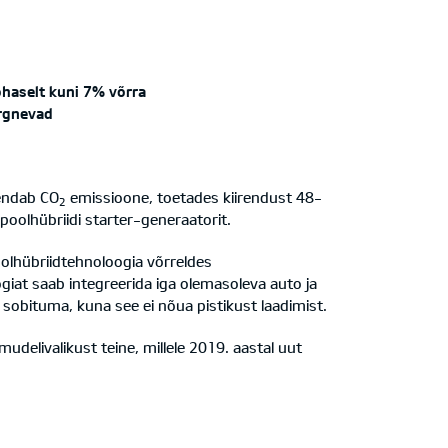
haselt kuni 7% võrra
ärgnevad
hendab CO
emissioone, toetades kiirendust 48-
2
poolhübriidi starter-generaatorit.
olhübriidtehnoloogia võrreldes
iat saab integreerida iga olemasoleva auto ja
sobituma, kuna see ei nõua pistikust laadimist.
delivalikust teine, millele 2019. aastal uut