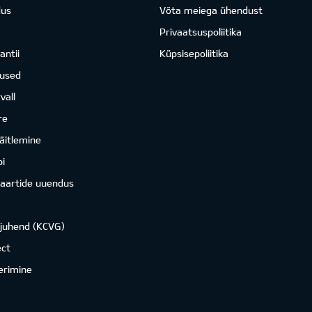
dus
Võta meiega ühendust
Privaatsuspoliitika
antii
Küpsisepoliitika
mused
vall
re
äitlemine
i
kaartide uuendus
ojuhend (KCVG)
ct
erimine