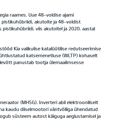
eegia raames. Uue 48-voldise ajami
istikuhübriidi, akutoite ja 48-voldist
pistikuhübriidi, viis akutoitel ja 2020. aastal
öd Kia valikulise katalüütilise redutseerimise
 ühtlustatud katsemenetluse (WLTP) kohaselt
elevõtt panustab tootja ülemaailmsesse
raator (MHSG). Inverteri abil elektrooniliselt
ma kaudu diiselmootori väntvõlliga ühendatud
kogub süsteem autost käiguga aeglustamisel ja