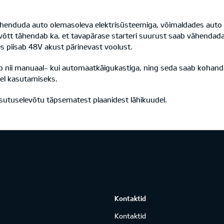
henduda auto olemasoleva elektrisüsteemiga, võimaldades auto 
tt tähendab ka, et tavapärase starteri suurust saab vähendada
 piisab 48V akust pärinevast voolust.
 nii manuaal- kui automaatkäigukastiga, ning seda saab kohandada
el kasutamiseks.
sutuselevõtu täpsematest plaanidest lähikuudel.
Kontaktid
Kontaktid