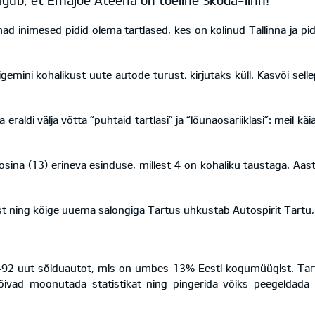
elgub, et Emajõe Ateena on tõeline Škoda-linn!
ad inimesed pidid olema tartlased, kes on kolinud Tallinna ja p
igemini kohalikust uute autode turust, kirjutaks küll. Kasvõi sellep
 eraldi välja võtta “puhtaid tartlasi” ja “lõunaosariiklasi”: meil 
osina (13) erineva esinduse, millest 4 on kohaliku taustaga. A
t ning kõige uuema salongiga Tartus uhkustab Autospirit Tartu, mi
 3492 uut sõiduautot, mis on umbes 13% Eesti kogumüügist. Tartu
õivad moonutada statistikat ning pingerida võiks peegeldada 