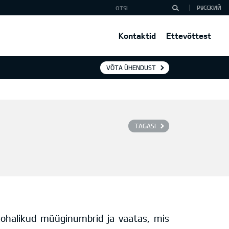
РУССКИЙ
Kontaktid
Ettevõttest
VÕTA ÜHENDUST
TAGASI
kohalikud müüginumbrid ja vaatas, mis