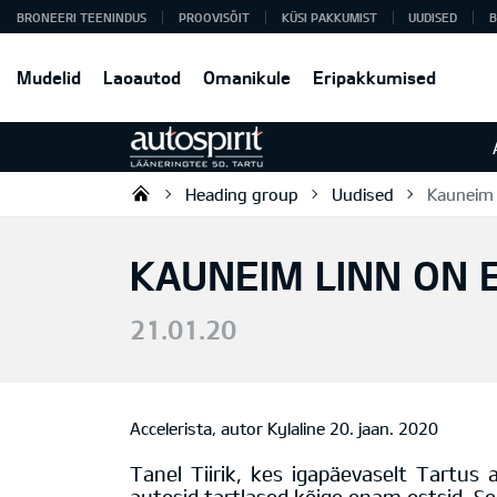
BRONEERI TEENINDUS
PROOVISÕIT
KÜSI PAKKUMIST
UUDISED
B
Mudelid
Laoautod
Omanikule
Eripakkumised
Heading group
Uudised
Kauneim 
Autospirit Tartu OÜ
KAUNEIM LINN ON 
21.01.20
Accelerista,
autor
Kylaline
20. jaan. 2020
Tanel Tiirik, kes igapäevaselt Tartu