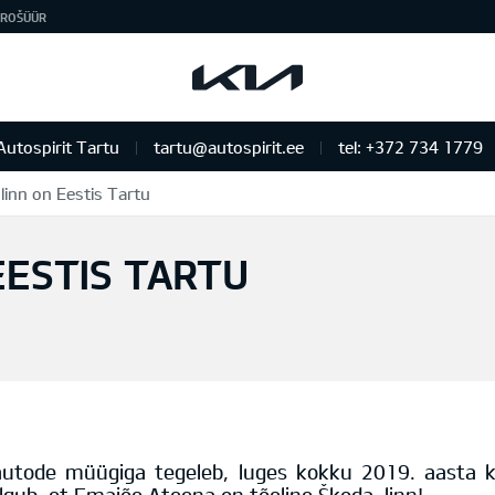
ROŠÜÜR
Autospirit Tartu
tartu@autospirit.ee
tel: +372 734 1779
linn on Eestis Tartu
EESTIS TARTU
s autode müügiga tegeleb, luges kokku 2019. aasta 