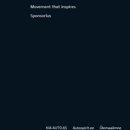
Movement that inspires
Sponsorlus
KIA AUTO AS
Autospirit.ee
Ülemaailmne