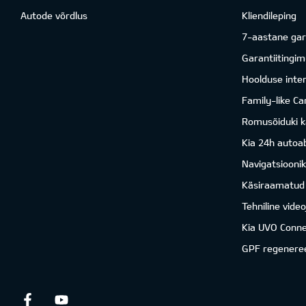
Autode võrdlus
Kliendileping
7-aastane gar
Garantiitingi
Hoolduse inter
Family-like Ca
Romusõiduki k
Kia 24h autoab
Navigatsiooni
Käsiraamatud
Tehniline vide
Kia UVO Conne
GPF regenere
Facebook
Youtube