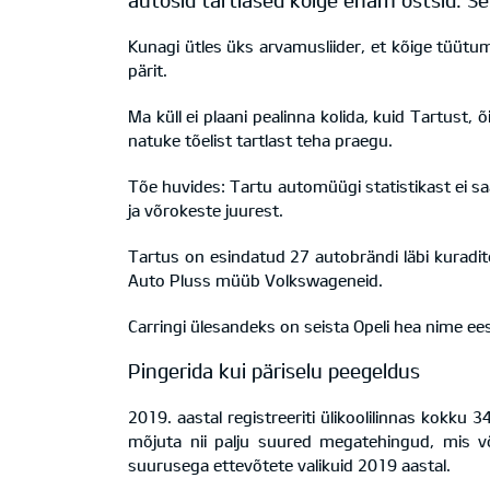
autosid tartlased kõige enam ostsid. S
Kunagi ütles üks arvamusliider, et kõige tüütum
pärit.
Ma küll ei plaani pealinna kolida, kuid Tartust, õ
natuke tõelist tartlast teha praegu.
Tõe huvides: Tartu automüügi statistikast ei saa
ja võrokeste juurest.
Tartus on esindatud 27 autobrändi läbi kuradit
Auto Pluss müüb Volkswageneid.
Carringi ülesandeks on seista Opeli hea nime ees
Pingerida kui päriselu peegeldus
2019. aastal registreeriti ülikoolilinnas kokku
mõjuta nii palju suured megatehingud, mis v
suurusega ettevõtete valikuid 2019 aastal.