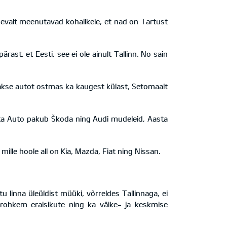
idevalt meenutavad kohalikele, et nad on Tartust
ärast, et Eesti, see ei ole ainult Tallinn. No sain
käiakse autot ostmas ka kaugest külast, Setomaalt
asta Auto pakub Škoda ning Audi mudeleid, Aasta
lle hoole all on Kia, Mazda, Fiat ning Nissan.
 linna üleüldist müüki, võrreldes Tallinnaga, ei
rohkem eraisikute ning ka väike- ja keskmise