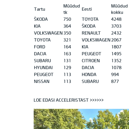
Müüdud
Müüdud
Tartu
Eesti
tk
kokku
ŠKODA
750
TOYOTA
4248
KIA
364
ŠKODA
3703
VOLKSWAGEN
350
RENAULT
2432
TOYOTA
321
VOLKSWAGEN
2067
FORD
164
KIA
1807
DACIA
163
PEUGEOT
1495
SUBARU
131
CITROEN
1352
HYUNDAI
129
DACIA
1078
PEUGEOT
113
HONDA
994
NISSAN
113
SUBARU
877
LOE EDASI ACCELERISTAST >>>>>>