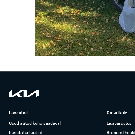
Laoautod
Omanikule
Uued autod kohe saadaval
Lisavarustus
Kasutatud autod
Broneeri hool