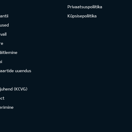
Privaatsuspoliitika
antii
Küpsisepoliitika
mused
vall
re
äitlemine
i
kaartide uuendus
ojuhend (KCVG)
ct
erimine