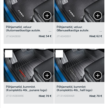
Põhjamatid, veluur
Põhjamatid, veluur.
(Automaatkastiga autole.
(Manuaalkastiga autole.
Komplektis 4tk.)
Komplektis 4tk.)
Hind:
54 €
Hind:
62 €
J7143ADE00
J7143ADE01
Põhjamatid, kummist.
Põhjamatid, kummist
(Komplektis 4tk., punane logo)
(Komplektis 4tk., hall logo)
Hind:
70 €
Hind:
70 €
J7131ADE00RE
J7131ADE00GR