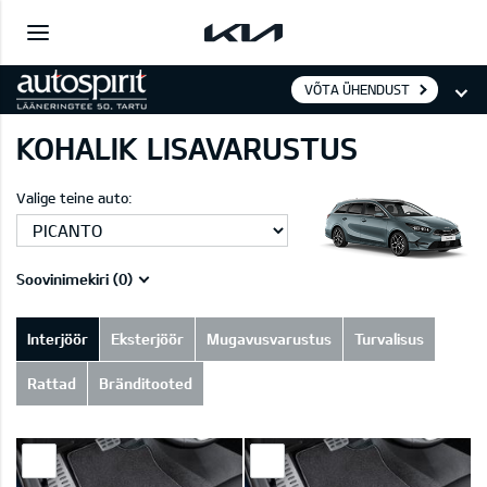
VÕTA ÜHENDUST
KOHALIK LISAVARUSTUS
Valige teine auto:
Soovinimekiri (
0
)
Interjöör
Eksterjöör
Mugavusvarustus
Turvalisus
Rattad
Bränditooted