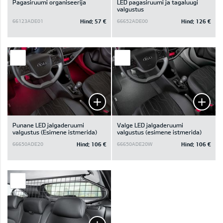
Pagasiruumi organiseerija
LED pagasiruumi ja tagaluugi
valgustus
Hind:
57 €
Hind:
126 €
66123ADE01
66652ADE00
Punane LED jalgaderuumi
Valge LED jalgaderuumi
valgustus (Esimene istmerida)
valgustus (esimene istmerida)
Hind:
106 €
Hind:
106 €
66650ADE20
66650ADE20W