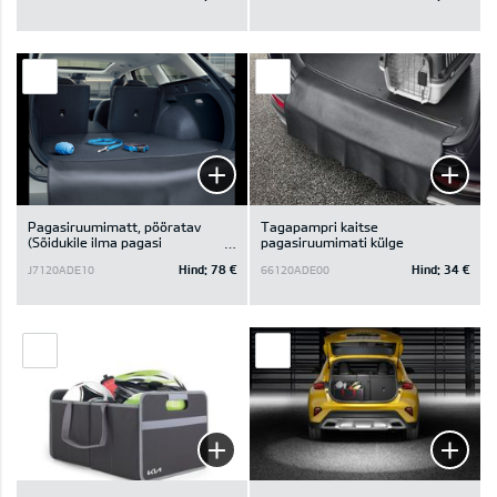
Pagasiruumimatt, pööratav
Tagapampri kaitse
(Sõidukile ilma pagasi
pagasiruumimati külge
kinnitussiinide süsteemita ja
Hind:
78 €
Hind:
34 €
J7120ADE10
66120ADE00
ilma kõlariteta pagasiruumis)