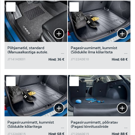
Põhjamatid, standard
Pagasiruumimatt, kummist
(Manuaalkastiga autole.
(Sõidukile ilma kõlariteta
Komplektis 4tk.)
pagasiruumis)
Hind:
36 €
Hind:
68 €
J7141ADE01
J7122ADE10
Pagasiruumimatt, kummist
Pagasiruumimatt, pööratav
(Sõidukile kõlaritega
(Pagasi kinnitussiinide
pagasiruumis)
süsteemiga sõidukile)
Hind:
68 €
Hind:
88 €
J7122ADE15
J7120ADE15