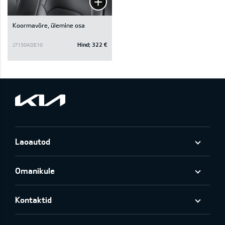
Koormavõre, ülemine osa
Hind:
322 €
J7150ADE10
Laoautod
Omanikule
Kontaktid