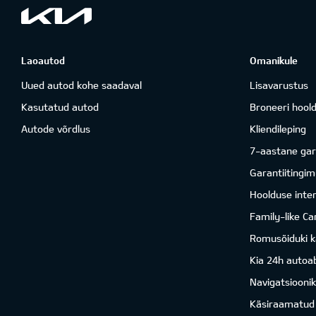
Laoautod
Omanikule
Uued autod kohe saadaval
Lisavarustus
Kasutatud autod
Broneeri hool
Autode võrdlus
Kliendileping
7-aastane gar
Garantiitingi
Hoolduse inter
Family-like Ca
Romusõiduki k
Kia 24h autoab
Navigatsiooni
Käsiraamatud