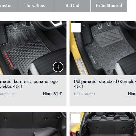
rustus
Turvalisus
Rattad
Bränditooted
matid, kummist, punane logo
Põhjamatid, standard (Komplek
lektis 4tk.)
4tk.)
Hind:
81 €
Hind
ADE50RE
H8141ADE51