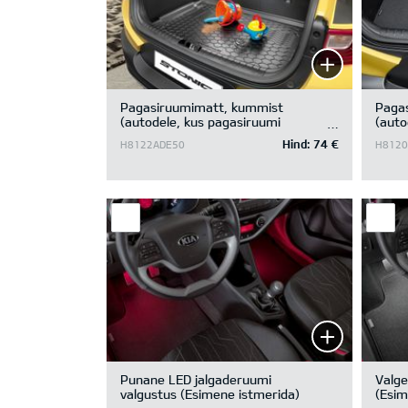
Pagasiruumimatt, kummist
Paga
(autodele, kus pagasiruumi
(auto
põhjakatte all on panipaik)
põhja
Hind:
74 €
H8122ADE50
H8120
Punane LED jalgaderuumi
Valge
valgustus (Esimene istmerida)
(Esim