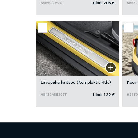
Hind:
206 €
66650ADE20
6665
Lävepaku kaitsed (Komplektis 4tk.)
Koor
Hind:
132 €
H8450ADE50ST
H8150