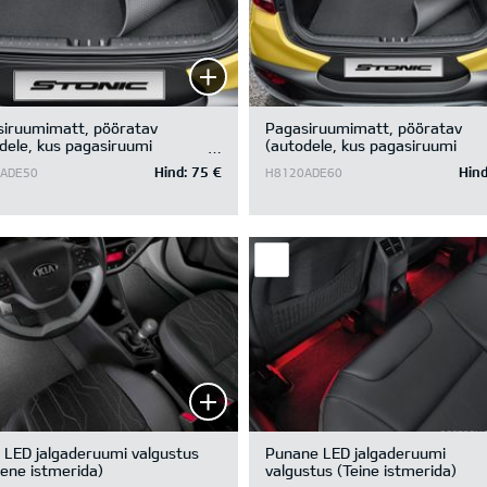
siruumimatt, pööratav
Pagasiruumimatt, pööratav
dele, kus pagasiruumi
(autodele, kus pagasiruumi
katte all on panipaik)
põhjakatte all ei ole panipaika)
Hind:
75 €
Hind
ADE50
H8120ADE60
 LED jalgaderuumi valgustus
Punane LED jalgaderuumi
ene istmerida)
valgustus (Teine istmerida)