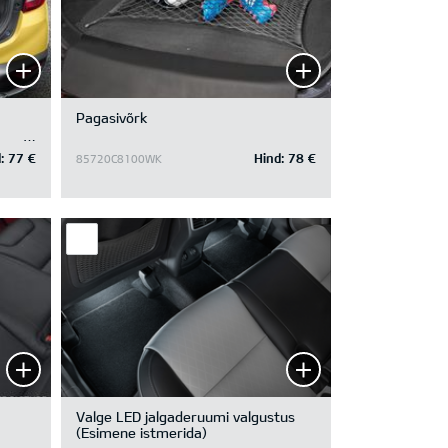
Pagasivõrk
:
77 €
Hind:
78 €
85720C8100WK
Valge LED jalgaderuumi valgustus
(Esimene istmerida)