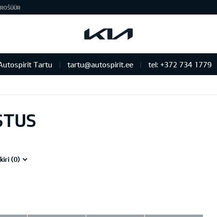
ROŠÜÜR
Autospirit Tartu
tartu@autospirit.ee
tel: +372 734 1779
STUS
iri (
0
)