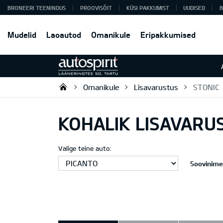
BRONEERI TEENINDUS
PROOVISÕIT
KÜSI PAKKUMIST
UUDISED
B
Mudelid
Laoautod
Omanikule
Eripakkumised
Omanikule
Lisavarustus
STONIC
Autospirit Tartu OÜ
KOHALIK LISAVARU
Valige teine auto:
Soovinimek