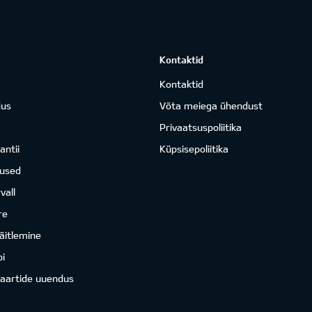
Kontaktid
Kontaktid
dus
Võta meiega ühendust
Privaatsuspoliitika
antii
Küpsisepoliitika
mused
vall
re
äitlemine
i
kaartide uuendus