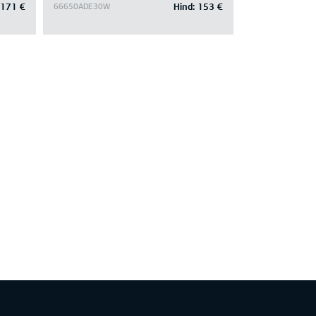
171 €
Hind:
153 €
66650ADE30W