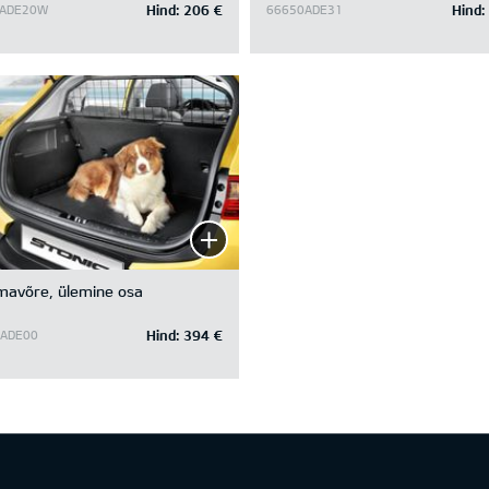
Hind:
206 €
Hind:
0ADE20W
66650ADE31
mavõre, ülemine osa
Hind:
394 €
ADE00