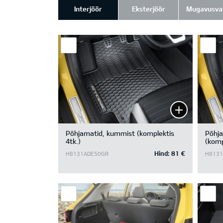
Interjöör
Eksterjöör
Mugavusva
Põhjamatid, kummist (komplektis
Põhja
4tk.)
(komp
Hind:
81 €
H8131ADE50GR
H8131