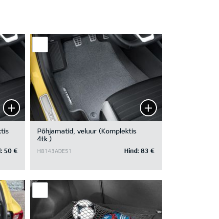
tis
Põhjamatid, veluur (Komplektis
4tk.)
:
50 €
Hind:
83 €
H8143ADE51