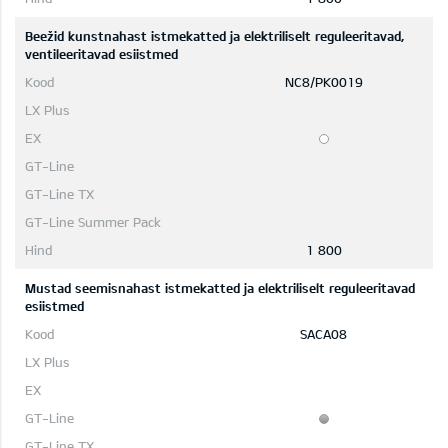
Beežid kunstnahast istmekatted ja elektriliselt reguleeritavad,
ventileeritavad esiistmed
NC8/PK0019
1 800
Mustad seemisnahast istmekatted ja elektriliselt reguleeritavad
esiistmed
SACA08