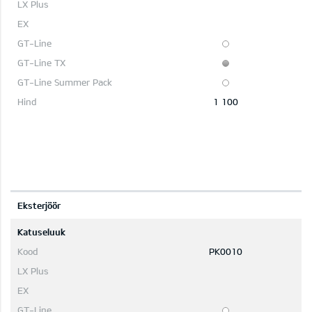
1 100
Eksterjöör
Katuseluuk
PK0010