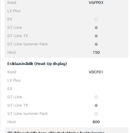
VGFP03
150
Esiklaasinäidik (Head-Up display)
VDCF01
800