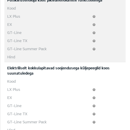
Püsikiirusehoidja koos pikivahehoidmise funktsiooniga
Elektriliselt kokkulapitavad soojendusega küljepeeglid koos
suunatuledega