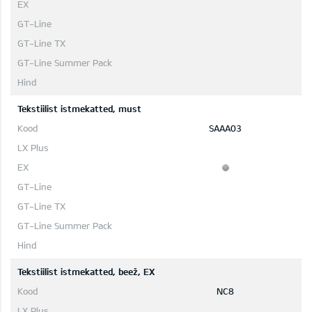
Tekstiilist istmekatted, must
SAAA03
Tekstiilist istmekatted, beež, EX
NC8