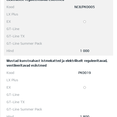
NC8/PK0005
1 000
Mustad kunstnahast istmekatted ja elektriliselt reguleeritavad,
ventileeritavad esiistmed
PK0019
1 800