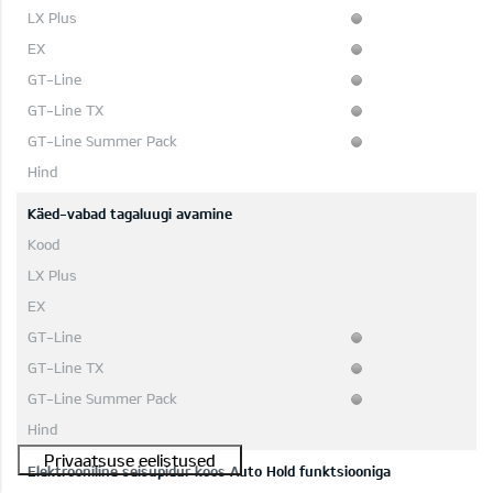
Käed-vabad tagaluugi avamine
Elektrooniline seisupidur koos Auto Hold funktsiooniga