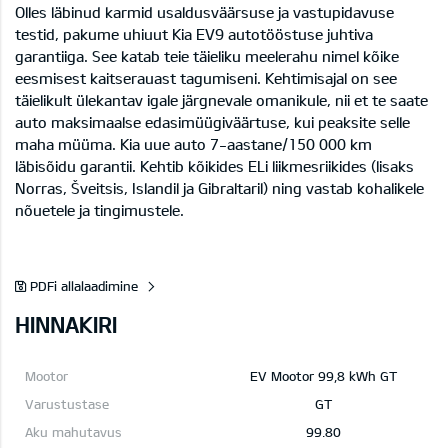
Olles läbinud karmid usaldusväärsuse ja vastupidavuse
testid, pakume uhiuut Kia EV9 autotööstuse juhtiva
garantiiga. See katab teie täieliku meelerahu nimel kõike
eesmisest kaitserauast tagumiseni. Kehtimisajal on see
täielikult ülekantav igale järgnevale omanikule, nii et te saate
auto maksimaalse edasimüügiväärtuse, kui peaksite selle
maha müüma. Kia uue auto 7-aastane/150 000 km
läbisõidu garantii. Kehtib kõikides ELi liikmesriikides (lisaks
Norras, Šveitsis, Islandil ja Gibraltaril) ning vastab kohalikele
nõuetele ja tingimustele.
PDFi allalaadimine
HINNAKIRI
EV Mootor 99,8 kWh GT
GT
99.80