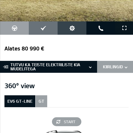
Alates 80 990 €
TUTVU KA TEISTE ELEKTRILISTE KIA
KIIRLINGID
MUDELITEGA
360° view
EV6 GT-LINE
GT
START