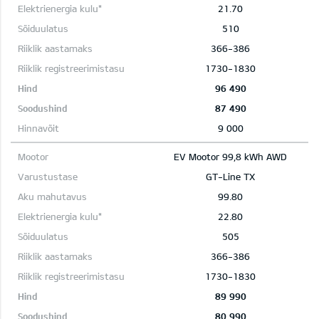
21.70
510
366-386
1730-1830
96 490
87 490
9 000
EV Mootor 99,8 kWh AWD
GT-Line TX
99.80
22.80
505
366-386
1730-1830
89 990
80 990