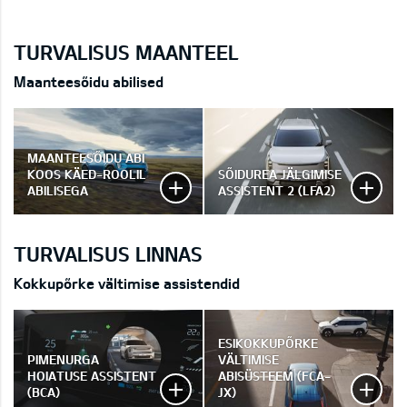
TURVALISUS MAANTEEL
Maanteesõidu abilised
MAANTEESÕIDU ABI
KOOS KÄED-ROOLIL
SÕIDUREA JÄLGIMISE
ABILISEGA
ASSISTENT 2 (LFA2)
TURVALISUS LINNAS
Kokkupõrke vältimise assistendid
ESIKOKKUPÕRKE
PIMENURGA
VÄLTIMISE
HOIATUSE ASSISTENT
ABISÜSTEEM (FCA-
(BCA)
JX)