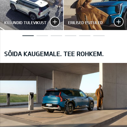
KUJUNDID TULEVIKUST
ERILISED ESITULED
SÕIDA KAUGEMALE. TEE ROHKEM.