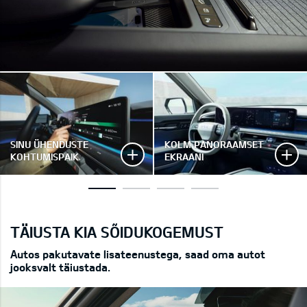
SINU ÜHENDUSTE
KOLM PANORAAMSET
KOHTUMISPAIK
EKRAANI
TÄIUSTA KIA SÕIDUKOGEMUST
Autos pakutavate lisateenustega, saad oma autot
jooksvalt täiustada.