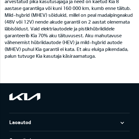
arvestatud pika kasutusajaga ja need on kaetud Kia 8
aastase garantiiga või kuni 160 000 km, kumb enne täitub.
Mild-hybrid (MHEV) sõidukid, millel on peal madalpingeakud
(48V või 12V) nende akude garantii on 2 aastat olenemata
läbisõidust. Vaid elektriautodele ja pistikhübriididele
garanteerib Kia 70% aku täituvusest. Aku mahutavuse
vähenemist hübriidautode (HEV) ja mild-hybrid autode
(MHEV) puhul Kia garantii ei kata. Et aku eluiga pikendada,
palun tutvuge Kia kasutaja käsiraamatuga.
Laoautod