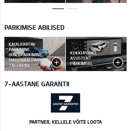
PARKIMISE ABILISED
KAUGJUHITAV
PARKIMINE
KOKKUPÕRKE
(KÜLGPARKIMINE,
ASSISTENT
DIAGONAALPARKIMINE,
PARKIMISEL
TAGURPIDI
PARKIMISEL EDASI-
TAGASI LIIKUMINE)
RSPA2
7-AASTANE GARANTII
PARTNER, KELLELE VÕITE LOOTA