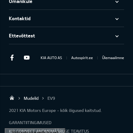
Omanikule
Kontaktid
Ettevõttest
Facebook
Youtube
KIA AUTO AS
Autospirit.ee
Ülemaailmne
Mudelid
EV9
Autospirit Tartu OÜ
2021 KIA Motors Europe - kõik õigused kaitstud.
GARANTIITINGIMUSED
KIA CONNECT ANDMEMÄÄRUSE TEAVITUS