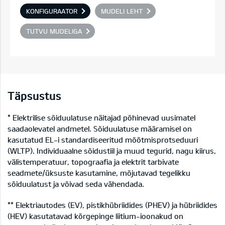
KONFIGURAATOR
MUDELI LEHT
TUTVU MUDELIGA
Täpsustus
* Elektrilise sõiduulatuse näitajad põhinevad uusimatel
saadaolevatel andmetel. Sõiduulatuse määramisel on
kasutatud EL-i standardiseeritud mõõtmisprotseduuri
(WLTP). Individuaalne sõidustiil ja muud tegurid, nagu kiirus,
välistemperatuur, topograafia ja elektrit tarbivate
seadmete/üksuste kasutamine, mõjutavad tegelikku
sõiduulatust ja võivad seda vähendada.
** Elektriautodes (EV), pistikhübriidides (PHEV) ja hübriidides
(HEV) kasutatavad kõrgepinge liitium-ioonakud on