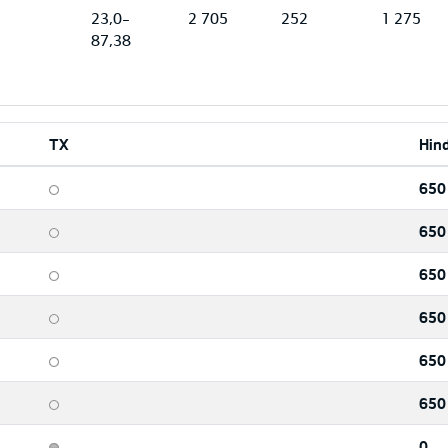
23,0-
2 705
252
1 275
87,38
TX
Hin
650
650
650
650
650
650
0