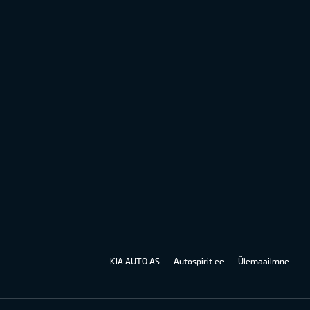
KIA AUTO AS
Autospirit.ee
Ülemaailmne