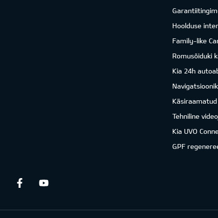
Garantiitingi
Hoolduse inter
Family-like Ca
Romusõiduki k
Kia 24h autoab
Navigatsiooni
Käsiraamatud
Tehniline vide
Kia UVO Conne
GPF regenere
Facebook
Youtube