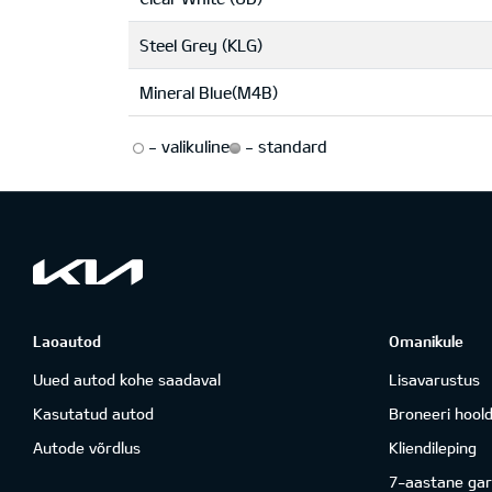
Steel Grey (KLG)
Mineral Blue(M4B)
-
valikuline
-
standard
Laoautod
Omanikule
Uued autod kohe saadaval
Lisavarustus
Kasutatud autod
Broneeri hool
Autode võrdlus
Kliendileping
7-aastane gar