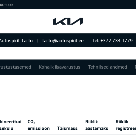
ROŠÜÜR
Autospirit Tartu
tartu@autospirit.ee
tel: +372 734 1779
rustustasemed
Kohalik lisavarustus
Tehnilised andmed
ineeritud
CO₂
Riiklik
Riiklik
sekulu
emissioon
Täismass
aastamaks
registree