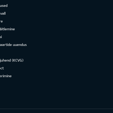
mused
vall
re
äitlemine
i
kaartide uuendus
ojuhend (KCVG)
ct
erimine