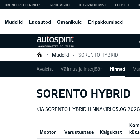
BRONEERI TEENINDUS
PROOVISÕIT
KÜSI PAKKUMIST
UUDISED
B
Mudelid
Laoautod
Omanikule
Eripakkumised
Mudelid
SORENTO HYBRID
Autospirit Tartu OÜ
Avaleht
Välimus ja interjöör
Hinnad
Va
SORENTO HYBRID
KIA SORENTO HYBRID HINNAKIRI 05.06.2026
Komb
Mootor
Varustustase
Käigukast
kütu