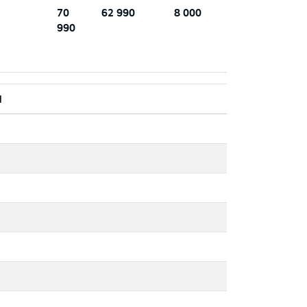
70
62 990
8 000
990
d