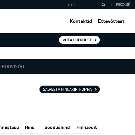
РУССКИЙ
Kontaktid
Ettevõttest
VÕTA ÜHENDUST
PROOVISÕIT
SALVESTA HINNAKIRI PDF'NA
rimistasu
Hind
Soodushind
Hinnavõit