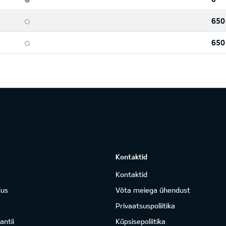
650
650
Kontaktid
Kontaktid
dus
Võta meiega ühendust
Privaatsuspoliitika
antii
Küpsisepoliitika