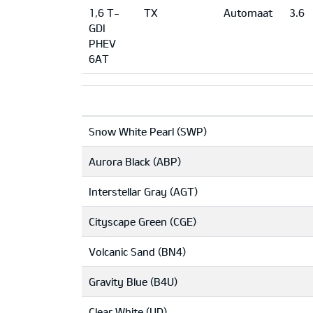
1,6 T-
TX
Automaat
3.6
GDI
PHEV
6AT
Snow White Pearl (SWP)
Aurora Black (ABP)
Interstellar Gray (AGT)
Cityscape Green (CGE)
Volcanic Sand (BN4)
Gravity Blue (B4U)
Clear White (UD)