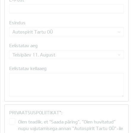
Esindus
Autospirit Tartu OÜ
Eelistatav aeg
Teisipäev 11. August
Eelistatav kellaaeg
PRIVAATSUSPOLIITIKAT*:
Olen teadlik, et “Saada päring”, “Olen huvitatud”
nupu vajutamisega annan "Autospirit Tartu OÜ"-ile