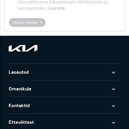
nõusoleku oma isikuandmete töötlemiseks ja
kasutamiseks.
Lisa info
SAADA PÄRING
Laoautod
Omanikule
Kontaktid
Ettevõttest