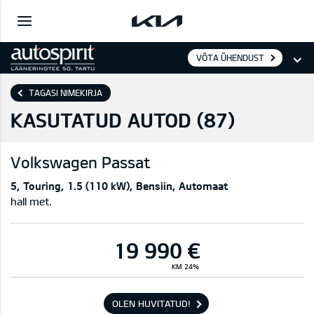
VÕTA ÜHENDUST
TAGASI NIMEKIRJA
KASUTATUD AUTOD (
87
)
Volkswagen
Passat
5
Touring
1.5 (110 kW)
Bensiin
Automaat
hall met.
19 990 €
KM 24%
OLEN HUVITATUD!