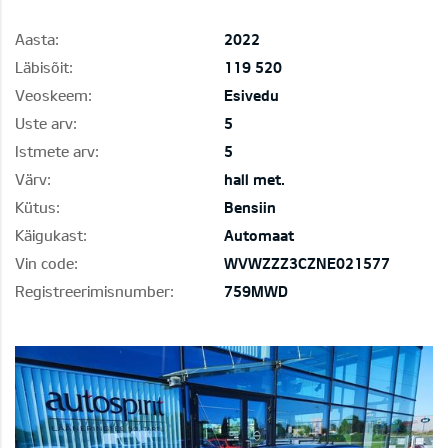
Aasta:
2022
Läbisõit:
119 520
Veoskeem:
Esivedu
Uste arv:
5
Istmete arv:
5
Värv:
hall met.
Kütus:
Bensiin
Käigukast:
Automaat
Vin code:
WVWZZZ3CZNE021577
Registreerimisnumber:
759MWD