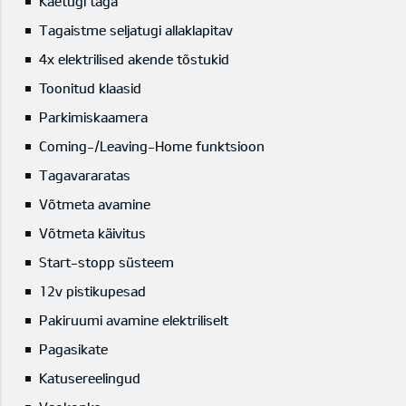
Käetugi taga
Tagaistme seljatugi allaklapitav
4x elektrilised akende tõstukid
Toonitud klaasid
Parkimiskaamera
Coming-/Leaving-Home funktsioon
Tagavararatas
Võtmeta avamine
Võtmeta käivitus
Start-stopp süsteem
12v pistikupesad
Pakiruumi avamine elektriliselt
Pagasikate
Katusereelingud