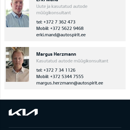
Uute ja kasutatud autode
müügikonsultant
tel: +372 7 362 473
Mobiil: +372 5622 9468
erki.mand@autospirit.ee
Margus Herzmann
Kasutatud autode müügikonsultant
tel: +372 7 34 1126
Mobiil: +372 5344 7555
margus.herzmann@autospirit.ee