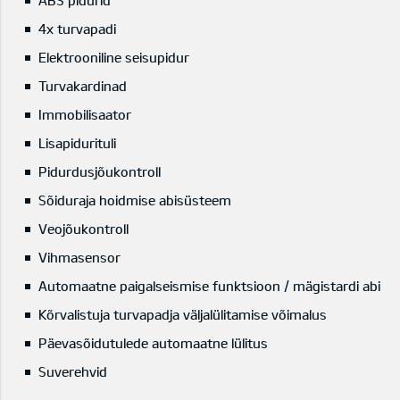
ABS pidurid
4x turvapadi
Elektrooniline seisupidur
Turvakardinad
Immobilisaator
Lisapidurituli
Pidurdusjõukontroll
Sõiduraja hoidmise abisüsteem
Veojõukontroll
Vihmasensor
Automaatne paigalseismise funktsioon / mägistardi abi
Kõrvalistuja turvapadja väljalülitamise võimalus
Päevasõidutulede automaatne lülitus
Suverehvid