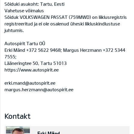
Sõiduki asukoht: Tartu, Eesti
Vahetuse võimalus
Sõiduk VOLKSWAGEN PASSAT (759MWD) on liiklusregistris
registreeritud ja ei ole osalenud üheski liikluskindlustuse
juhtumis.
Autospirit Tartu OÜ
Erki Mänd +372 5622 9468; Margus Herzmann +372 5344
7555;
Lääneringtee 50, Tartu 51013
https://www.autospirit.ee
erki.mand@autospirit.ee
margus.herzmann@autospirit.ee
Kontakt
Erki Mänd