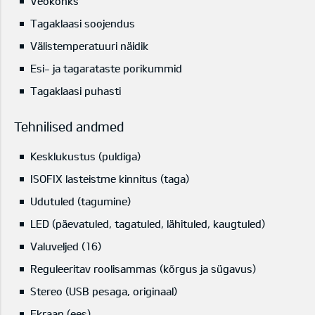
Veokonks
Tagaklaasi soojendus
Välistemperatuuri näidik
Esi- ja tagarataste porikummid
Tagaklaasi puhasti
Tehnilised andmed
Kesklukustus (puldiga)
ISOFIX lasteistme kinnitus (taga)
Udutuled (tagumine)
LED (päevatuled, tagatuled, lähituled, kaugtuled)
Valuveljed (16)
Reguleeritav roolisammas (kõrgus ja sügavus)
Stereo (USB pesaga, originaal)
Ekraan (ees)