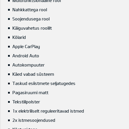
Multifunktsionaalne rool
Nahkkattega rool
Soojendusega rool
Käiguvahetus roolilt
Kõlarid
Apple CarPlay
Android Auto
Autokompuuter
Käed vabad süsteem
Taskud esiistmete seljatugedes
Pagasiruumi matt
Tekstiilpolster
1x elektriliselt reguleeritavad istmed
2x istmesoojendused