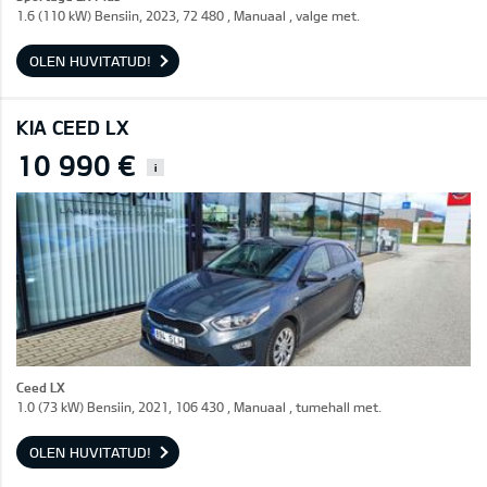
1.6 (110 kW) Bensiin, 2023, 72 480 , Manuaal , valge met.
OLEN HUVITATUD!
KIA CEED LX
10 990 €
i
Ceed LX
1.0 (73 kW) Bensiin, 2021, 106 430 , Manuaal , tumehall met.
OLEN HUVITATUD!