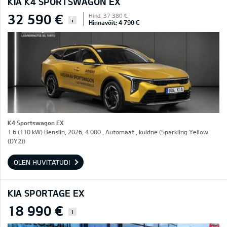
KIA K4 SPORTSWAGON EX
32 590 €
Hind: 37 380 €
i
Hinnavõit: 4 790 €
K4 Sportswagon EX
1.6 (110 kW) Bensiin, 2026, 4 000 , Automaat , kuldne (Sparkling Yellow
(DY2))
OLEN HUVITATUD!
KIA SPORTAGE EX
18 990 €
i