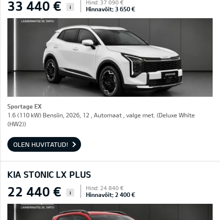
33 440 €
Hind: 37 090 €
i
Hinnavõit: 3 650 €
Sportage EX
1.6 (110 kW) Bensiin, 2026, 12 , Automaat , valge met. (Deluxe White
(HW2))
OLEN HUVITATUD!
KIA STONIC LX PLUS
22 440 €
Hind: 24 840 €
i
Hinnavõit: 2 400 €