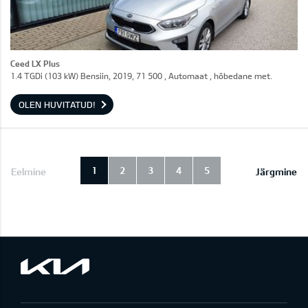
Ceed LX Plus
1.4 TGDi (103 kW) Bensiin, 2019, 71 500 , Automaat , hõbedane met.
OLEN HUVITATUD!
1
2
3
4
5
Eelmine
Järgmine