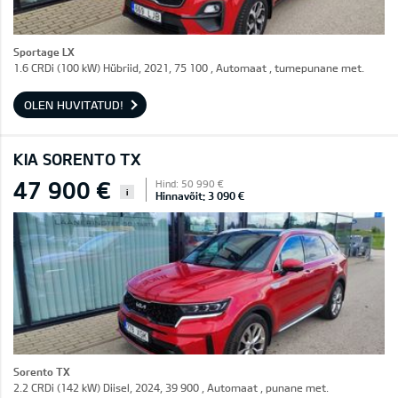
Sportage LX
1.6 CRDi (100 kW) Hübriid, 2021, 75 100 , Automaat , tumepunane met.
OLEN HUVITATUD!
KIA SORENTO TX
47 900 €
Hind: 50 990 €
i
Hinnavõit: 3 090 €
Sorento TX
2.2 CRDi (142 kW) Diisel, 2024, 39 900 , Automaat , punane met.