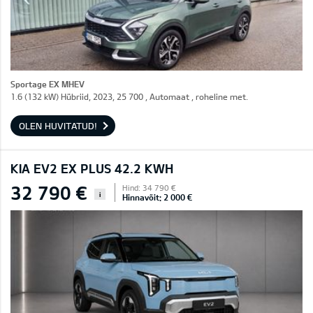
Sportage EX MHEV
1.6 (132 kW) Hübriid, 2023, 25 700 , Automaat , roheline met.
OLEN HUVITATUD!
KIA EV2 EX PLUS 42.2 KWH
32 790 €
Hind: 34 790 €
i
Hinnavõit: 2 000 €