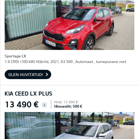
Sportage LX
1.6 CRDi (100 kW) Hübriid, 2021, 63 560 , Automaat , tumepunane met.
OLEN HUVITATUD!
KIA CEED LX PLUS
13 490 €
Hind: 13 990 €
i
Hinnavõit: 500 €