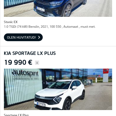
Stonic EX
1.0 TGDi (74 kW) Bensiin, 2021, 100 550 , Automaat , must met.
OLEN HUVITATUD!
KIA SPORTAGE LX PLUS
19 990 €
i
Sportage LX Plus