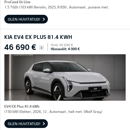
ProCeed Gt Line
1.5 TGDi (103 kW) Bensiin, 2025, 8 850 , Automaat , punane met.
OLEN HUVITATUD!
KIA EV4 EX PLUS 81.4 KWH
46 690 €
Hind: 50 690 €
i
Hinnavõit: 4 000 €
EV4 EX Plus 81.4 kWh
(150 kW) Elekter, 2026, 12 , Automaat , hall met. (Wolf Gray)
OLEN HUVITATUD!