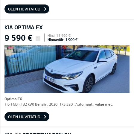
OLEN HUVITATUD!
KIA OPTIMA EX
9 590 €
Hind: 11 490 €
i
Hinnavõit: 1 900 €
Optima EX
1.6 TGDi (132 kW) Bensiin, 2020, 173 320 , Automaat , valge met.
OLEN HUVITATUD!