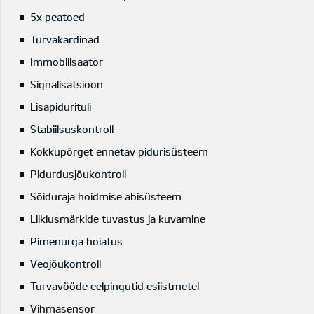
5x peatoed
Turvakardinad
Immobilisaator
Signalisatsioon
Lisapidurituli
Stabiilsuskontroll
Kokkupõrget ennetav pidurisüsteem
Pidurdusjõukontroll
Sõiduraja hoidmise abisüsteem
Liiklusmärkide tuvastus ja kuvamine
Pimenurga hoiatus
Veojõukontroll
Turvavööde eelpingutid esiistmetel
Vihmasensor