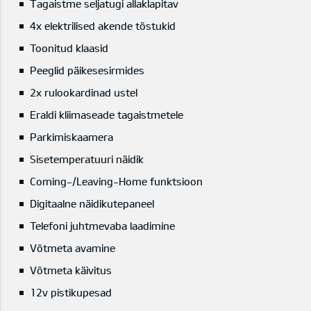
Tagaistme seljatugi allaklapitav
4x elektrilised akende tõstukid
Toonitud klaasid
Peeglid päikesesirmides
2x rulookardinad ustel
Eraldi kliimaseade tagaistmetele
Parkimiskaamera
Sisetemperatuuri näidik
Coming-/Leaving-Home funktsioon
Digitaalne näidikutepaneel
Telefoni juhtmevaba laadimine
Võtmeta avamine
Võtmeta käivitus
12v pistikupesad