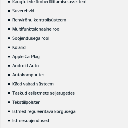
Kaugtulede ümberlülitamise assistent
Suverehvid
Rehvirõhu kontrollsüsteem
Multifunktsionaalne rool
Soojendusega rool
Kõlarid
Apple CarPlay
Android Auto
Autokompuuter
Käed vabad süsteem
Taskud esiistmete seljatugedes
Tekstiilpolster
Istmed reguleeritava kõrgusega
Istmesoojendused