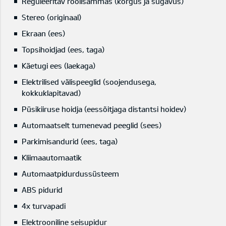
Reguleeritav roolisammas (kõrgus ja sügavus)
Stereo (originaal)
Ekraan (ees)
Topsihoidjad (ees, taga)
Käetugi ees (laekaga)
Elektrilised välispeeglid (soojendusega,
kokkuklapitavad)
Püsikiiruse hoidja (eessõitjaga distantsi hoidev)
Automaatselt tumenevad peeglid (sees)
Parkimisandurid (ees, taga)
Kliimaautomaatik
Automaatpidurdussüsteem
ABS pidurid
4x turvapadi
Elektrooniline seisupidur