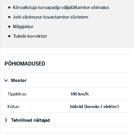
Kõrvalistuja turvapadja väljalülitamise võimalus
Juhi väsimuse tuvastamise süsteem
Mägipidur
Tulede korrektor
PÕHIOMADUSED
Mootor
Tippkiirus:
180 km/h
Kütus:
hübriid (bensiin / elekter)
Tehnilised näitajad