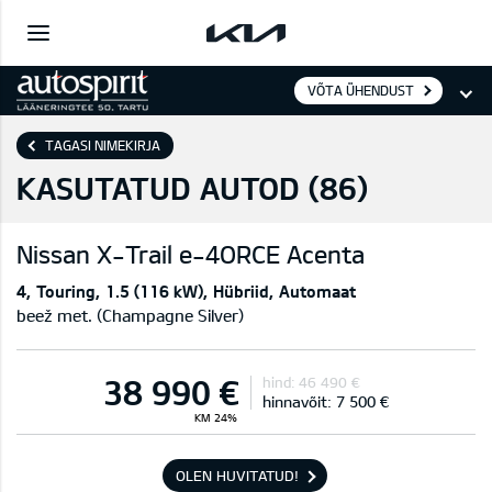
VÕTA ÜHENDUST
TAGASI NIMEKIRJA
KASUTATUD AUTOD (
86
)
Nissan
X-Trail e-4ORCE Acenta
4
Touring
1.5 (116 kW)
Hübriid
Automaat
beež met. (Champagne Silver)
38 990 €
hind:
46 490 €
hinnavõit:
7 500 €
KM 24%
OLEN HUVITATUD!