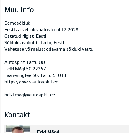
Muu info
Demosõiduk
Eestis arvel, ülevaatus kuni 12.2028
Ostetud riigist: Eesti
Sõiduki asukoht: Tartu, Eesti
Vahetuse võimalus: odavama sõiduki vastu
Autospirit Tartu OÜ
Heiki Mägi 50 22357
Lääneringtee 50, Tartu 51013
https://www.autospirit.ee
heiki.magi@autospirit.ee
Kontakt
Erki Mänd