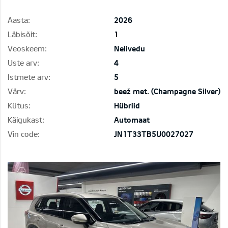
Aasta:
2026
Läbisõit:
1
Veoskeem:
Nelivedu
Uste arv:
4
Istmete arv:
5
Värv:
beež met. (Champagne Silver)
Kütus:
Hübriid
Käigukast:
Automaat
Vin code:
JN1T33TB5U0027027