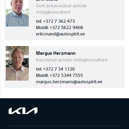
Uute ja kasutatud autode
müügikonsultant
tel: +372 7 362 473
Mobiil: +372 5622 9468
erki.mand@autospirit.ee
Margus Herzmann
Kasutatud autode müügikonsultant
tel: +372 7 34 1126
Mobiil: +372 5344 7555
margus.herzmann@autospirit.ee