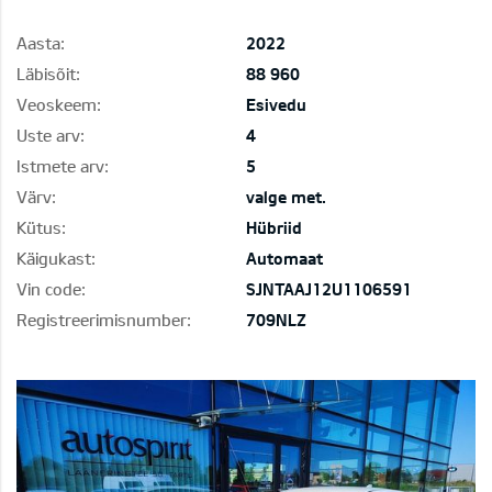
Aasta:
2022
Läbisõit:
88 960
Veoskeem:
Esivedu
Uste arv:
4
Istmete arv:
5
Värv:
valge met.
Kütus:
Hübriid
Käigukast:
Automaat
Vin code:
SJNTAAJ12U1106591
Registreerimisnumber:
709NLZ