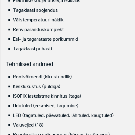
Elektrilise soojendusega esiklaas
Tagaklaasi soojendus
Välistemperatuuri näidik
Rehviparanduskomplekt
Esi- ja tagarataste porikummid
Tagaklaasi puhasti
Tehnilised andmed
Roolivõimendi (kiirustundlik)
Kesklukustus (puldiga)
ISOFIX lasteistme kinnitus (taga)
Udutuled (eesmised, tagumine)
LED (tagatuled, päevatuled, lähituled, kaugtuled)
Valuveljed (18)
Reguleeritav roolisammas (kõrgus ja sügavus)