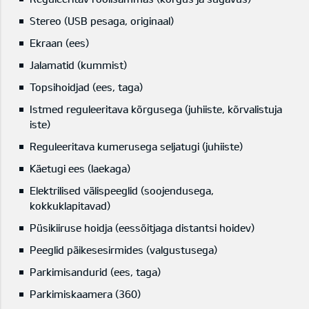
Stereo (USB pesaga, originaal)
Ekraan (ees)
Jalamatid (kummist)
Topsihoidjad (ees, taga)
Istmed reguleeritava kõrgusega (juhiiste, kõrvalistuja
iste)
Reguleeritava kumerusega seljatugi (juhiiste)
Käetugi ees (laekaga)
Elektrilised välispeeglid (soojendusega,
kokkuklapitavad)
Püsikiiruse hoidja (eessõitjaga distantsi hoidev)
Peeglid päikesesirmides (valgustusega)
Parkimisandurid (ees, taga)
Parkimiskaamera (360)