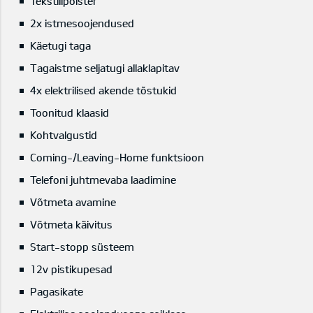
Tekstiilpolster
2x istmesoojendused
Käetugi taga
Tagaistme seljatugi allaklapitav
4x elektrilised akende tõstukid
Toonitud klaasid
Kohtvalgustid
Coming-/Leaving-Home funktsioon
Telefoni juhtmevaba laadimine
Võtmeta avamine
Võtmeta käivitus
Start-stopp süsteem
12v pistikupesad
Pagasikate