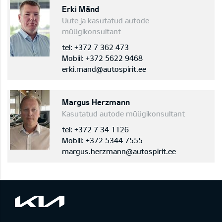
Erki Mänd
Uute ja kasutatud autode
müügikonsultant
tel: +372 7 362 473
Mobiil: +372 5622 9468
erki.mand@autospirit.ee
Margus Herzmann
Kasutatud autode müügikonsultant
tel: +372 7 34 1126
Mobiil: +372 5344 7555
margus.herzmann@autospirit.ee