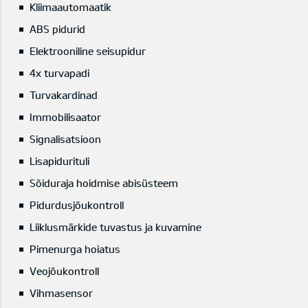
Kliimaautomaatik
ABS pidurid
Elektrooniline seisupidur
4x turvapadi
Turvakardinad
Immobilisaator
Signalisatsioon
Lisapidurituli
Sõiduraja hoidmise abisüsteem
Pidurdusjõukontroll
Liiklusmärkide tuvastus ja kuvamine
Pimenurga hoiatus
Veojõukontroll
Vihmasensor