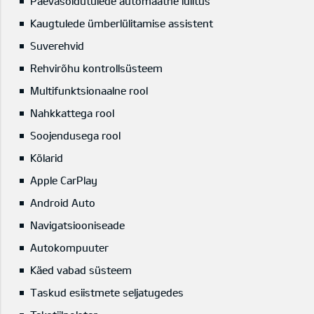
Päevasõidutulede automaatne lülitus
Kaugtulede ümberlülitamise assistent
Suverehvid
Rehvirõhu kontrollsüsteem
Multifunktsionaalne rool
Nahkkattega rool
Soojendusega rool
Kõlarid
Apple CarPlay
Android Auto
Navigatsiooniseade
Autokompuuter
Käed vabad süsteem
Taskud esiistmete seljatugedes