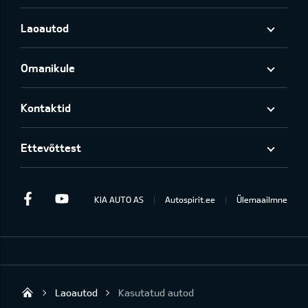
Laoautod
Omanikule
Kontaktid
Ettevõttest
Facebook
Youtube
KIA AUTO AS
Autospirit.ee
Ülemaailmne
Laoautod
Kasutatud autod
Autospirit Tartu OÜ