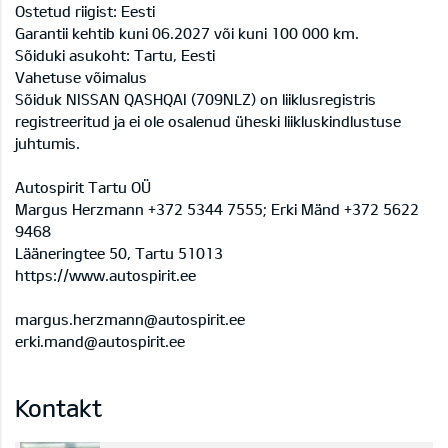
Ostetud riigist: Eesti
Garantii kehtib kuni 06.2027 või kuni 100 000 km.
Sõiduki asukoht: Tartu, Eesti
Vahetuse võimalus
Sõiduk NISSAN QASHQAI (709NLZ) on liiklusregistris
registreeritud ja ei ole osalenud üheski liikluskindlustuse
juhtumis.
Autospirit Tartu OÜ
Margus Herzmann +372 5344 7555; Erki Mänd +372 5622
9468
Lääneringtee 50, Tartu 51013
https://www.autospirit.ee
margus.herzmann@autospirit.ee
erki.mand@autospirit.ee
Kontakt