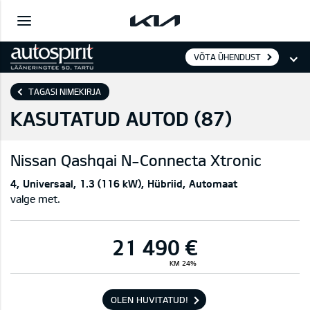
VÕTA ÜHENDUST
TAGASI NIMEKIRJA
KASUTATUD AUTOD (
87
)
Nissan
Qashqai N-Connecta Xtronic
4
Universaal
1.3 (116 kW)
Hübriid
Automaat
valge met.
21 490 €
KM 24%
OLEN HUVITATUD!