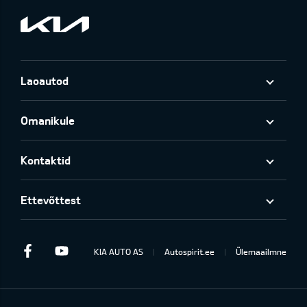
Laoautod
Omanikule
Kontaktid
Ettevõttest
Facebook
Youtube
KIA AUTO AS
Autospirit.ee
Ülemaailmne