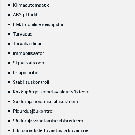
Kliimaautomaatik
ABS pidurid
Elektrooniline seisupidur
Turvapadi
Turvakardinad
Immobilisaator
Signalisatsioon
Lisapidurituli
Stabiilsuskontroll
Kokkupõrget ennetav pidurisüsteem
Sõiduraja hoidmise abisüsteem
Pidurdusjõukontroll
Sõiduraja vahetamise abisüsteem
Liiklusmärkide tuvastus ja kuvamine