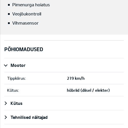
Pimenurga hoiatus
Veojõukontroll
Vihmasensor
PÕHIOMADUSED
Mootor
Tippkiirus:
219 km/h
Kütus:
hübriid (diisel / elekter)
Kütus
Tehnilised näitajad