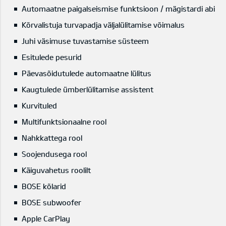
Automaatne paigalseismise funktsioon / mägistardi abi
Kõrvalistuja turvapadja väljalülitamise võimalus
Juhi väsimuse tuvastamise süsteem
Esitulede pesurid
Päevasõidutulede automaatne lülitus
Kaugtulede ümberlülitamise assistent
Kurvituled
Multifunktsionaalne rool
Nahkkattega rool
Soojendusega rool
Käiguvahetus roolilt
BOSE kõlarid
BOSE subwoofer
Apple CarPlay