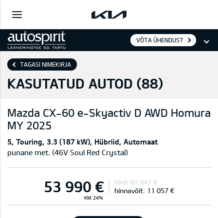
VÕTA ÜHENDUST
TAGASI NIMEKIRJA
KASUTATUD AUTOD (
88
)
Mazda
CX-60 e-Skyactiv D AWD Homura
MY 2025
5
Touring
3.3 (187 kW)
Hübriid
Automaat
punane met. (46V Soul Red Crystal)
53 990 €
hind:
65 047 €
hinnavõit:
11 057 €
KM 24%