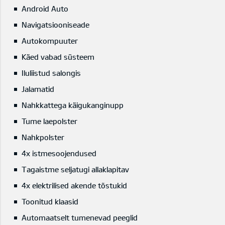
Android Auto
Navigatsiooniseade
Autokompuuter
Käed vabad süsteem
Iluliistud salongis
Jalamatid
Nahkkattega käigukanginupp
Tume laepolster
Nahkpolster
4x istmesoojendused
Tagaistme seljatugi allaklapitav
4x elektrilised akende tõstukid
Toonitud klaasid
Automaatselt tumenevad peeglid