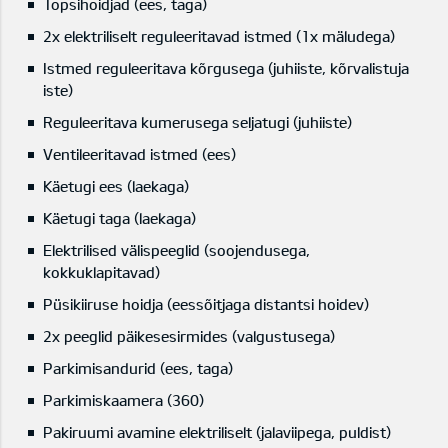
Topsihoidjad (ees, taga)
2x elektriliselt reguleeritavad istmed (1x mäludega)
Istmed reguleeritava kõrgusega (juhiiste, kõrvalistuja
iste)
Reguleeritava kumerusega seljatugi (juhiiste)
Ventileeritavad istmed (ees)
Käetugi ees (laekaga)
Käetugi taga (laekaga)
Elektrilised välispeeglid (soojendusega,
kokkuklapitavad)
Püsikiiruse hoidja (eessõitjaga distantsi hoidev)
2x peeglid päikesesirmides (valgustusega)
Parkimisandurid (ees, taga)
Parkimiskaamera (360)
Pakiruumi avamine elektriliselt (jalaviipega, puldist)