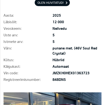
OLEN HUVITATUD!
Aasta:
2025
Läbisõit:
12 000
Veoskeem:
Nelivedu
Uste arv:
5
Istmete arv:
5
Värv:
punane met. (46V Soul Red
Crystal)
Kütus:
Hübriid
Käigukast:
Automaat
Vin code:
JMZKH0HEX01363723
Registreerimisnumber:
848DNS