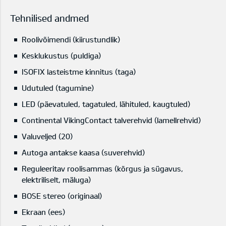
Tehnilised andmed
Roolivõimendi (kiirustundlik)
Kesklukustus (puldiga)
ISOFIX lasteistme kinnitus (taga)
Udutuled (tagumine)
LED (päevatuled, tagatuled, lähituled, kaugtuled)
Continental VikingContact talverehvid (lamellrehvid)
Valuveljed (20)
Autoga antakse kaasa (suverehvid)
Reguleeritav roolisammas (kõrgus ja sügavus,
elektriliselt, mäluga)
BOSE stereo (originaal)
Ekraan (ees)