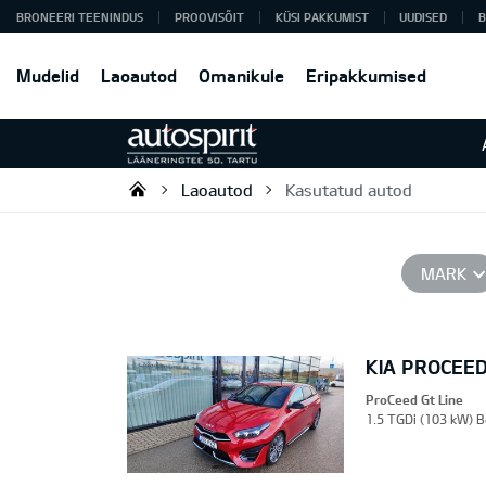
BRONEERI TEENINDUS
PROOVISÕIT
KÜSI PAKKUMIST
UUDISED
B
Mudelid
Laoautod
Omanikule
Eripakkumised
Laoautod
Kasutatud autod
Autospirit Tartu OÜ
MARK
KIA PROCEED
ProCeed Gt Line
1.5 TGDi (103 kW) B