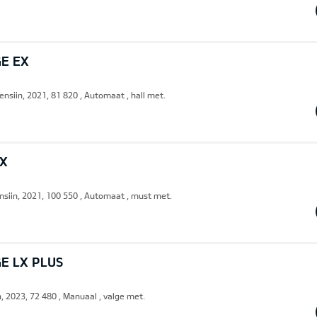
GE EX
ensiin, 2021, 81 820 , Automaat , hall met.
EX
nsiin, 2021, 100 550 , Automaat , must met.
E LX PLUS
, 2023, 72 480 , Manuaal , valge met.