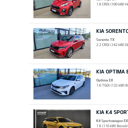
1.6 CRDi (100 kW) H
KIA SORENT
Sorento TX
2.2 CRDi (142 kW) D
KIA OPTIMA 
Optima EX
1.6 TGDi (132 kW) B
KIA K4 SPO
K4 Sportswagon EX
1.6 (110 kW) Bensii