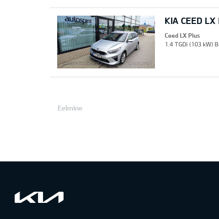
KIA CEED LX
Ceed LX Plus
1.4 TGDi (103 kW) B
Eelmine