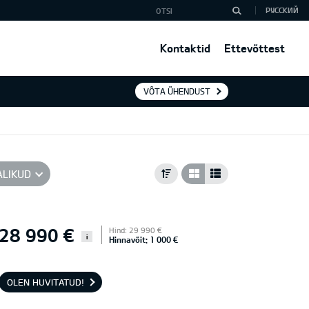
РУССКИЙ
Kontaktid
Ettevõttest
VÕTA ÜHENDUST
ALIKUD
28 990 €
Hind: 29 990 €
i
Hinnavõit: 1 000 €
OLEN HUVITATUD!