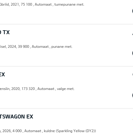
übriid, 2021, 75 100 , Automaat , tumepunane met.
O TX
iisel, 2024, 39 900 , Automaat , punane met.
EX
ensiin, 2020, 173 320 , Automaat , valge met.
RTSWAGON EX
n, 2026, 4 000 , Automaat , kuldne (Sparkling Yellow (DY2))