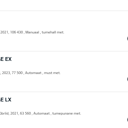
, 2021, 106 430 , Manuaal , tumehall met.
GE EX
d, 2023, 77 500 , Automaat , must met.
E LX
übriid, 2021, 63 560 , Automaat , tumepunane met.