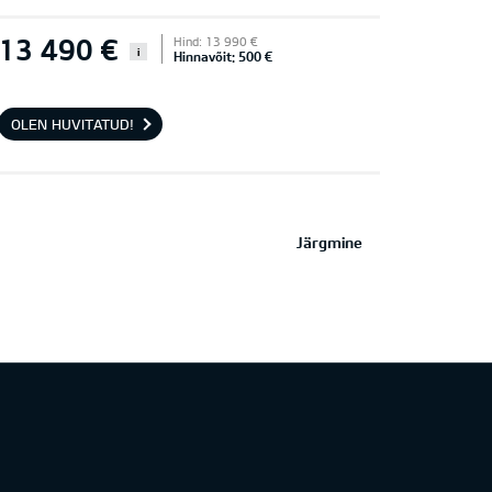
13 490 €
Hind: 13 990 €
i
Hinnavõit: 500 €
OLEN HUVITATUD!
Järgmine