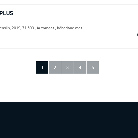
 PLUS
ensiin, 2019, 71 500 , Automaat , hõbedane met.
1
2
3
4
5