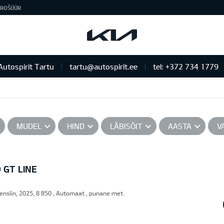
ROŠÜÜR
Autospirit Tartu
tartu@autospirit.ee
tel: +372 734 1779
MUDEL
HIND
LÄBISÕIT
AASTA
V
 GT LINE
ensiin, 2025, 8 850 , Automaat , punane met.