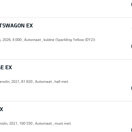
RTSWAGON EX
n, 2026, 4 000 , Automaat , kuldne (Sparkling Yellow (DY2))
GE EX
ensiin, 2021, 81 820 , Automaat , hall met.
EX
nsiin, 2021, 100 550 , Automaat , must met.