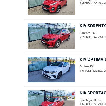
1.6 CRDi (100 kW) H
KIA SORENT
Sorento TX
2.2 CRDi (142 kW) D
KIA OPTIMA 
Optima EX
1.6 TGDi (132 kW) B
KIA SPORTAG
Sportage LX Plus
1.6 CRDi (100 kW) H