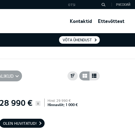
РУССКИЙ
Kontaktid
Ettevõttest
VÕTA ÜHENDUST
ALIKUD
28 990 €
Hind: 29 990 €
i
Hinnavõit: 1 000 €
OLEN HUVITATUD!