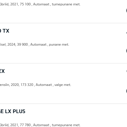
übriid, 2021, 75 100 , Automaat , tumepunane met.
O TX
iisel, 2024, 39 900 , Automaat , punane met.
EX
ensiin, 2020, 173 320 , Automaat , valge met.
E LX PLUS
übriid, 2021, 77 780 , Automaat , tumepunane met.