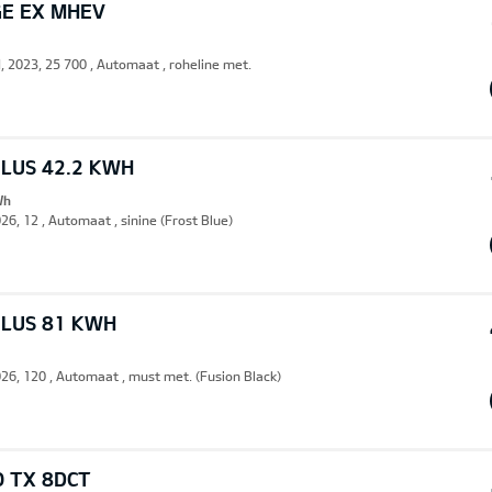
GE EX MHEV
d, 2023, 25 700 , Automaat , roheline met.
PLUS 42.2 KWH
Wh
26, 12 , Automaat , sinine (Frost Blue)
PLUS 81 KWH
026, 120 , Automaat , must met. (Fusion Black)
O TX 8DCT