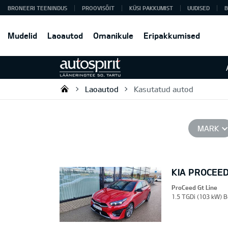
BRONEERI TEENINDUS
PROOVISÕIT
KÜSI PAKKUMIST
UUDISED
B
Mudelid
Laoautod
Omanikule
Eripakkumised
Laoautod
Kasutatud autod
Autospirit Tartu OÜ
MARK
KIA PROCEED
ProCeed Gt Line
1.5 TGDi (103 kW) B