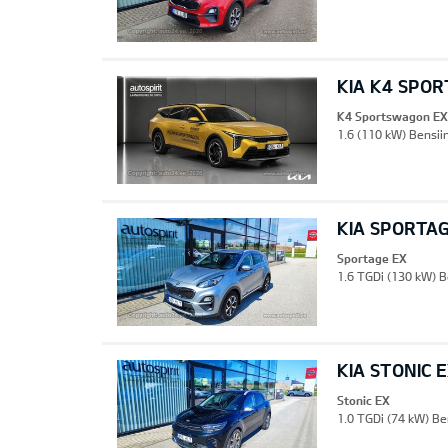
KIA K4 SPO
K4 Sportswagon EX
1.6 (110 kW) Bensii
KIA SPORTA
Sportage EX
1.6 TGDi (130 kW) B
KIA STONIC 
Stonic EX
1.0 TGDi (74 kW) Be