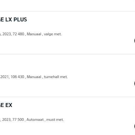
E LX PLUS
, 2023, 72 480 , Manuaal , valge met.
, 2021, 106 430 , Manuaal , tumehall met.
GE EX
d, 2023, 77 500 , Automaat , must met.