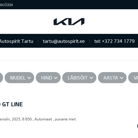
ROŠÜÜR
Autospirit Tartu
tartu@autospirit.ee
tel: +372 734 1779
MUDEL
HIND
LÄBISÕIT
AASTA
V
 GT LINE
ensiin, 2025, 8 850 , Automaat , punane met.