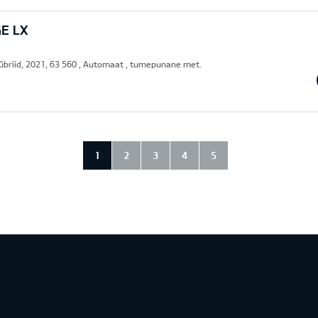
E LX
übriid, 2021, 63 560 , Automaat , tumepunane met.
1
2
3
4
5