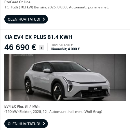
ProCeed Gt Line
1.5 TGDi (103 kW) Bensiin, 2025, 8 850 , Automaat , punane met.
OLEN HUVITATUD!
KIA EV4 EX PLUS 81.4 KWH
46 690 €
Hind: 50 690 €
i
Hinnavõit: 4 000 €
EV4 EX Plus 81.4 kWh
(150 kW) Elekter, 2026, 12 , Automaat , hall met. (Wolf Gray)
OLEN HUVITATUD!