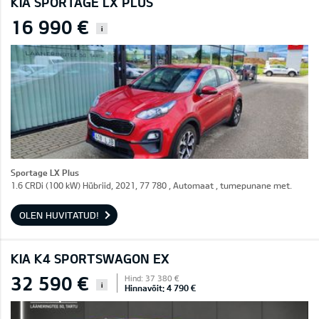
KIA SPORTAGE LX PLUS
16 990 €
i
Sportage LX Plus
1.6 CRDi (100 kW) Hübriid, 2021, 77 780 , Automaat , tumepunane met.
OLEN HUVITATUD!
KIA K4 SPORTSWAGON EX
32 590 €
Hind: 37 380 €
i
Hinnavõit: 4 790 €