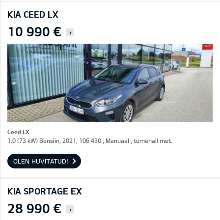
KIA CEED LX
10 990 €
i
Ceed LX
1.0 (73 kW) Bensiin, 2021, 106 430 , Manuaal , tumehall met.
OLEN HUVITATUD!
KIA SPORTAGE EX
28 990 €
i