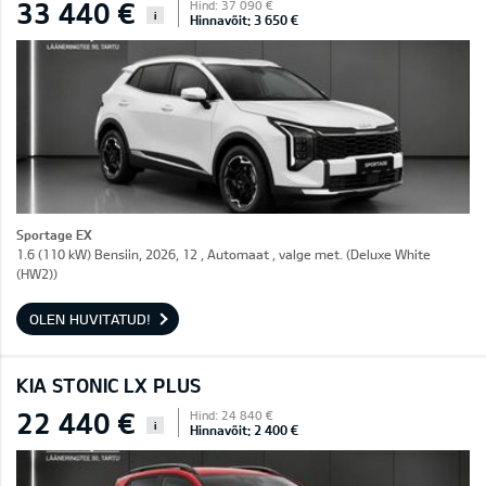
33 440 €
Hind: 37 090 €
i
Hinnavõit: 3 650 €
Sportage EX
1.6 (110 kW) Bensiin, 2026, 12 , Automaat , valge met. (Deluxe White
(HW2))
OLEN HUVITATUD!
KIA STONIC LX PLUS
22 440 €
Hind: 24 840 €
i
Hinnavõit: 2 400 €