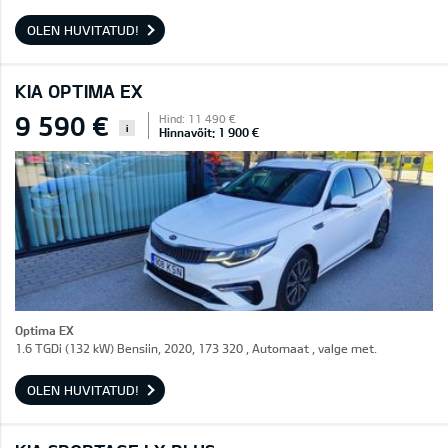
OLEN HUVITATUD!
KIA OPTIMA EX
9 590 €
Hind: 11 490 €
i
Hinnavõit: 1 900 €
Optima EX
1.6 TGDi (132 kW) Bensiin, 2020, 173 320 , Automaat , valge met.
OLEN HUVITATUD!