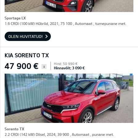
Sportage LX
1.6 CRDi (100 kW) Hübriid, 2021, 75 100 , Automaat , tumepunane met.
OLEN HUVITATUD!
KIA SORENTO TX
47 900 €
Hind: 50 990 €
i
Hinnavõit: 3 090 €
Sorento TX
2.2 CRDi (142 kW) Diisel, 2024, 39 900 , Automaat , punane met.