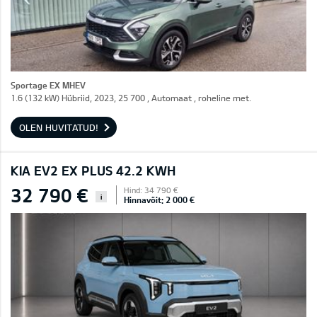
Sportage EX MHEV
1.6 (132 kW) Hübriid, 2023, 25 700 , Automaat , roheline met.
OLEN HUVITATUD!
KIA EV2 EX PLUS 42.2 KWH
32 790 €
Hind: 34 790 €
i
Hinnavõit: 2 000 €