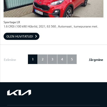
Sportage LX
1.6 CRDi (100 kW) Hübriid, 2021, 63 560 , Automaat , tumepunane met.
OLEN HUVITATUD!
1
2
3
4
5
Eelmine
Järgmine