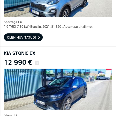
Sportage EX
1.6 TGDi (130 kW) Bensiin, 2021, 81 820 , Automaat , hall met.
OLEN HUVITATUD!
KIA STONIC EX
12 990 €
i
Stonic EX