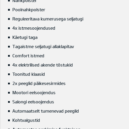
Nahkpolster
Poolnahkpolster
Reguleeritava kumerusega seljatugi
4x istmesoojendused
Käetugi taga
Tagaistme seljatugi allaklapitav
Comfort istmed
4x elektrilised akende tõstukid
Toonitud klaasid
2x peeglid päikesesirmides
Mootori eelsoojendus
Salongi eelsoojendus
Automaatselt tumenevad peeglid
Kohtvalgustid