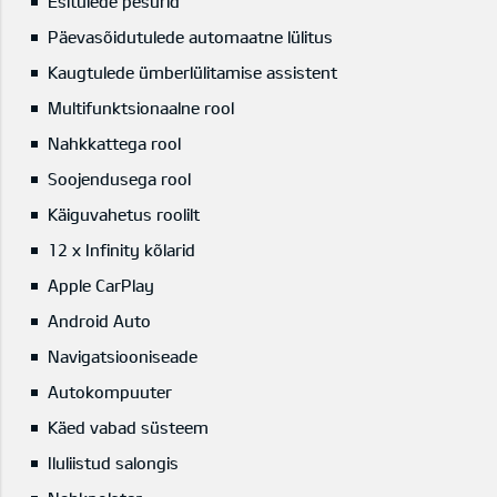
Esitulede pesurid
Päevasõidutulede automaatne lülitus
Kaugtulede ümberlülitamise assistent
Multifunktsionaalne rool
Nahkkattega rool
Soojendusega rool
Käiguvahetus roolilt
12 x Infinity kõlarid
Apple CarPlay
Android Auto
Navigatsiooniseade
Autokompuuter
Käed vabad süsteem
Iluliistud salongis