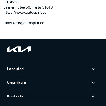
5074536
Lääneringtee 50, Tartu 51013
https://www.autospirit.ee
tanel.kask@autospirit.ee
Laoautod
Omanikule
Kontaktid