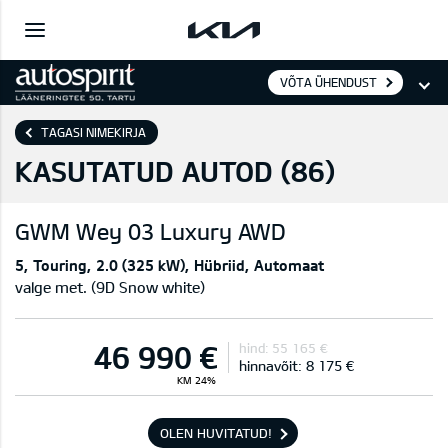
VÕTA ÜHENDUST
TAGASI NIMEKIRJA
KASUTATUD AUTOD (
86
)
GWM
Wey 03 Luxury AWD
5
Touring
2.0 (325 kW)
Hübriid
Automaat
valge met. (9D Snow white)
46 990 €
hind:
55 165 €
hinnavõit:
8 175 €
KM 24%
OLEN HUVITATUD!