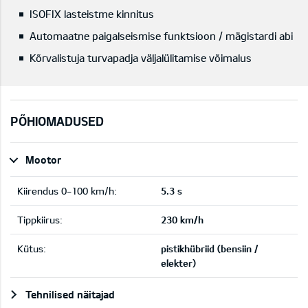
ISOFIX lasteistme kinnitus
Automaatne paigalseismise funktsioon / mägistardi abi
Kõrvalistuja turvapadja väljalülitamise võimalus
PÕHIOMADUSED
Mootor
Kiirendus 0-100 km/h:
5.3 s
Tippkiirus:
230 km/h
Kütus:
pistikhübriid (bensiin /
elekter)
Tehnilised näitajad