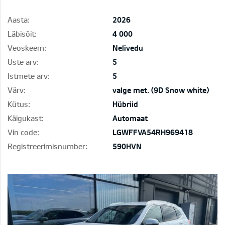
Aasta:
2026
Läbisõit:
4 000
Veoskeem:
Nelivedu
Uste arv:
5
Istmete arv:
5
Värv:
valge met. (9D Snow white)
Kütus:
Hübriid
Käigukast:
Automaat
Vin code:
LGWFFVA54RH969418
Registreerimisnumber:
590HVN