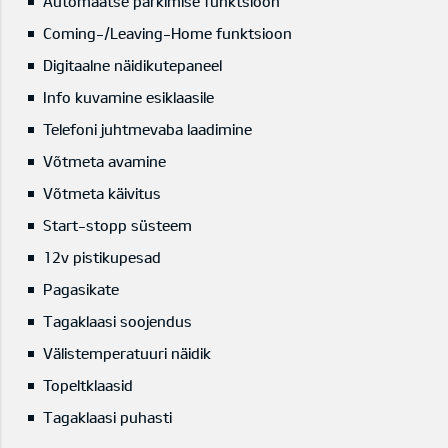
Automaatse parkimise funktsioon
Coming-/Leaving-Home funktsioon
Digitaalne näidikutepaneel
Info kuvamine esiklaasile
Telefoni juhtmevaba laadimine
Võtmeta avamine
Võtmeta käivitus
Start-stopp süsteem
12v pistikupesad
Pagasikate
Tagaklaasi soojendus
Välistemperatuuri näidik
Topeltklaasid
Tagaklaasi puhasti