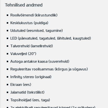
Tehnilised andmed
Roolivõimendi (kiirustundlik)
Kesklukustus (puldiga)
Udutuled (eesmised, tagumine)
LED (päevatuled, tagatuled, lähituled, kaugtuled)
Talverehvid (lamellrehvid)
Valuveljed (20")
Autoga antakse kaasa (suverehvid)
Reguleeritav roolisammas (kõrgus ja sügavus)
Infinity stereo (originaal)
Ekraan (ees)
Jalamatid (tekstiilist)
Topsihoidjad (ees, taga)
2x elektriliselt reguleeritavad istmed (1x mäludega)