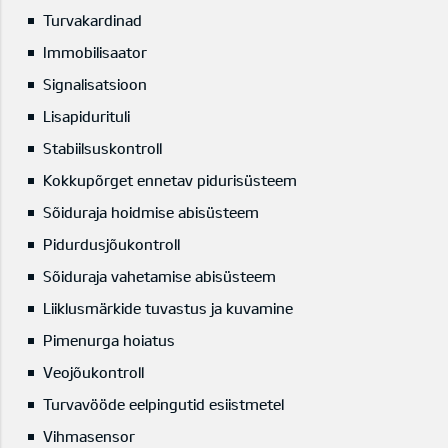
Turvakardinad
Immobilisaator
Signalisatsioon
Lisapidurituli
Stabiilsuskontroll
Kokkupõrget ennetav pidurisüsteem
Sõiduraja hoidmise abisüsteem
Pidurdusjõukontroll
Sõiduraja vahetamise abisüsteem
Liiklusmärkide tuvastus ja kuvamine
Pimenurga hoiatus
Veojõukontroll
Turvavööde eelpingutid esiistmetel
Vihmasensor