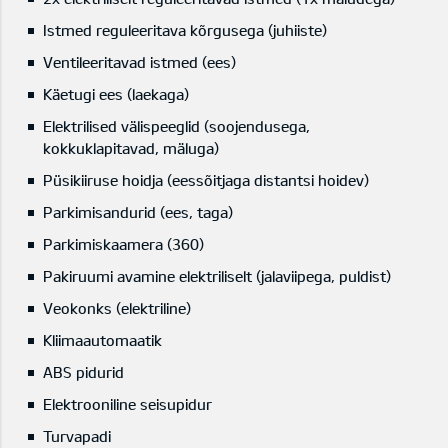
Istmed reguleeritava kõrgusega (juhiiste)
Ventileeritavad istmed (ees)
Käetugi ees (laekaga)
Elektrilised välispeeglid (soojendusega,
kokkuklapitavad, mäluga)
Püsikiiruse hoidja (eessõitjaga distantsi hoidev)
Parkimisandurid (ees, taga)
Parkimiskaamera (360)
Pakiruumi avamine elektriliselt (jalaviipega, puldist)
Veokonks (elektriline)
Kliimaautomaatik
ABS pidurid
Elektrooniline seisupidur
Turvapadi