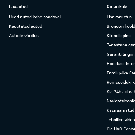
Laoautod
Omanikule
Uued autod kohe saadaval
Lisavarustus
Kasutatud autod
Broneeri hool
Autode võrdlus
Kliendileping
7-aastane gar
Garantiitingi
Hoolduse inter
Family-like Ca
Romusõiduki k
Kia 24h autoab
Navigatsiooni
Käsiraamatud
Tehniline vide
Kia UVO Conne