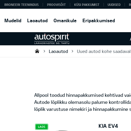
BRONEERI TEENINDUS
PROOVISÕIT
KÜSI PAKKUMIST
UUDISED
B
Mudelid
Laoautod
Omanikule
Eripakkumised
Laoautod
Uued autod kohe saadaval
Autospirit Tartu OÜ
Allpool toodud hinnapakkumised kehtivad vaid
Autode lõplikku olemasolu palume kontrollid
lõplik varustuse nimekiri ja hinnapakkumine s
KIA EV4
LAOS