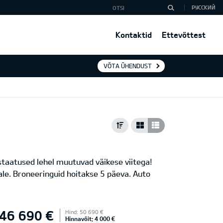
РУССКИЙ
Kontaktid
Ettevõttest
VÕTA ÜHENDUST
 staatused lehel muutuvad väikese viitega!
le. Broneeringuid hoitakse 5 päeva. Auto
46 690 €
Hind: 50 690 €
Hinnavõit: 4 000 €