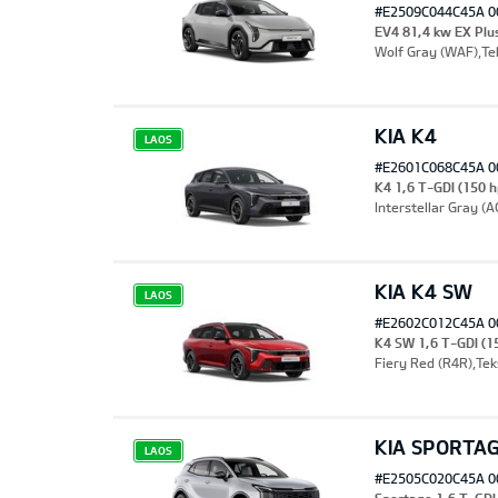
#E2509C044C45A 0
EV4 81,4 kw EX Plu
Wolf Gray (WAF),Te
KIA K4
LAOS
#E2601C068C45A 0
K4 1,6 T-GDI (150 h
Interstellar Gray (A
KIA K4 SW
LAOS
#E2602C012C45A 0
K4 SW 1,6 T-GDI (1
Fiery Red (R4R),Tek
KIA SPORTA
LAOS
#E2505C020C45A 0