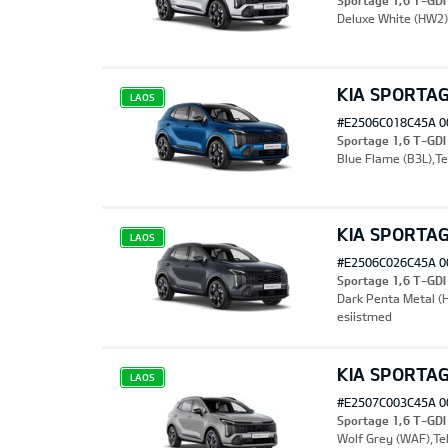
Sportage 1,6 T-GD
Deluxe White (HW2),
KIA SPORTA
LAOS
#E2506C018C45A 0
Sportage 1,6 T-GD
Blue Flame (B3L),Te
KIA SPORTA
LAOS
#E2506C026C45A 0
Sportage 1,6 T-GDI
Dark Penta Metal (H
esiistmed
KIA SPORTA
LAOS
#E2507C003C45A 0
Sportage 1,6 T-GD
Wolf Grey (WAF),Tek