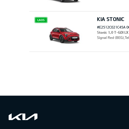
KIA STONIC
LAOS
#E2512C021C45A 0
Stonic 1,0 T-GDI LX
Signal Red (BEG),Te