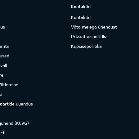
Kontaktid
Kontaktid
dus
Võta meiega ühendust
Privaatsuspoliitika
antii
Küpsisepoliitika
mused
vall
re
äitlemine
i
kaartide uuendus
ojuhend (KCVG)
ct