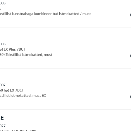
003
s
kstiilist kunstnahaga kombineeritud istmekatted / must
003
p) LX Plus 7DCT
G9),Tekstiilist istmekatted, must
007
50 hp) EX 7DCT
stiilist istmekatted, must EX
GE
027