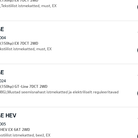
I (150hp) EX 7DCT 2WD
Tekstiilist istmekatted, must, EX
GE
004
I (150hp) EX 7DCT 2WD
kstiilist istmekatted, must, EX
GE
024
 (150hp) GT-Line 7DCT 2WD
8G),Mustad seemisnahast istmekatted ja elektriliselt reguleeritavad
GE HEV
005
I HEV EX 6AT 2WD
stiilist istmekatted, beež, EX