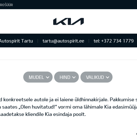
ROŠÜÜR
Autospirit Tartu
tartu@autospirit.ee
tel: +372 734 1779
MUDEL
HIND
VALIKUD
 konkreetsele autole ja ei laiene üldhinnakirjale. Pakkumise
a saates „Olen huvitatud!“ vormi oma lähimale Kia edasimüüja
aadetakse kliendile Kia esindaja poolt.