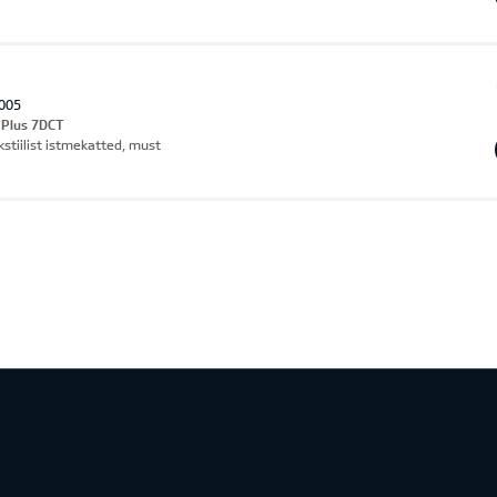
005
 Plus 7DCT
kstiilist istmekatted, must